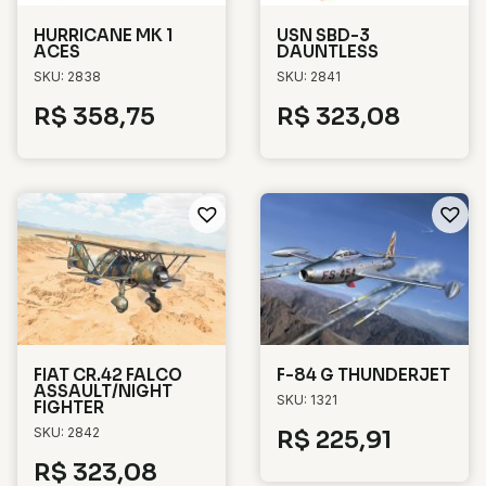
HURRICANE MK 1
USN SBD-3
ACES
DAUNTLESS
SKU: 2838
SKU: 2841
R$
358,75
R$
323,08
FIAT CR.42 FALCO
F-84 G THUNDERJET
ASSAULT/NIGHT
SKU: 1321
FIGHTER
SKU: 2842
R$
225,91
R$
323,08