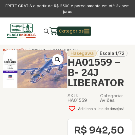
FRETE GRÁTIS a partir de R$ 2500 e parcelamento em até 3x sem
juros
Categorias
INÍCIO
/
AVIÕES
/ HA01559 – B- 24J LIBERATOR
Hasegawa
Escala 1/72
HA01559 –
B- 24J
LIBERATOR
SKU:
Categoria:
HA01559
Aviões
Adiciona a lista de desejos!
R$
942,50