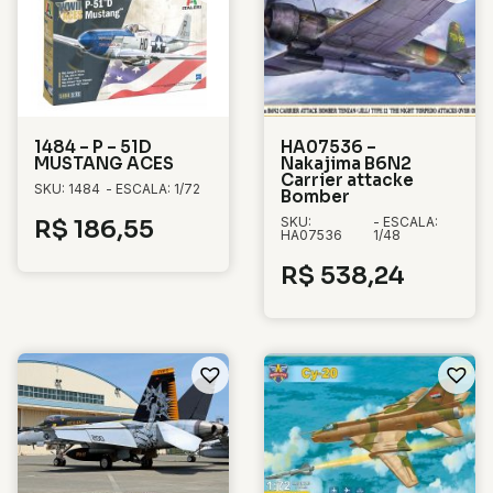
1484 – P – 51D
HA07536 –
MUSTANG ACES
Nakajima B6N2
Carrier attacke
SKU: 1484
- ESCALA: 1/72
Bomber
SKU:
- ESCALA:
R$
186,55
HA07536
1/48
R$
538,24