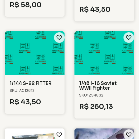
R$
58,00
R$
43,50
1/144 S-22 FITTER
1/48 I-16 Soviet
WWII Fighter
SKU: AC12612
SKU: ZS4832
R$
43,50
R$
260,13