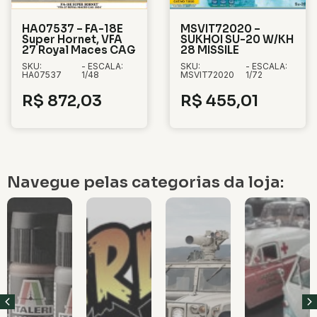
HA07537 – FA-18E
MSVIT72020 –
Super Hornet, VFA
SUKHOI SU-20 W/KH
27 Royal Maces CAG
28 MISSILE
SKU:
- ESCALA:
SKU:
- ESCALA:
HA07537
1/48
MSVIT72020
1/72
R$
872,03
R$
455,01
Navegue pelas categorias da loja: