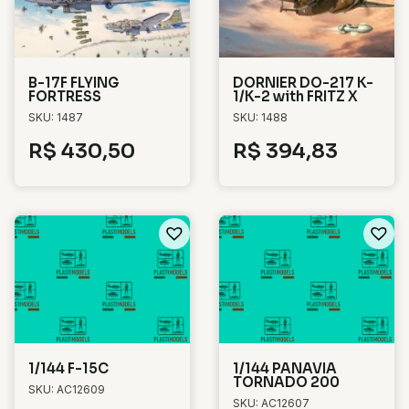
B-17F FLYING
DORNIER DO-217 K-
FORTRESS
1/K-2 with FRITZ X
SKU: 1487
SKU: 1488
R$
430,50
R$
394,83
1/144 F-15C
1/144 PANAVIA
TORNADO 200
SKU: AC12609
SKU: AC12607