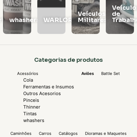
Veículos
Vagões
Veículos
de
e
rs
WARLORD
Militares
Trabalho
Locomo
Categorias de produtos
Acessórios
Aviões
Battle Set
Cola
Ferramentas e Insumos
Outros Acesorios
Pinceis
Thinner
Tintas
whashers
Caminhões
Carros
Catálogos
Dioramas e Maquetes