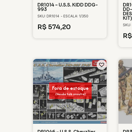
DR1014 – U.S.S. KIDD DDG-
DR1
993
DD-
DES
SKU: DR1014
- ESCALA: 1/350
KIT)
SKU:
R$
574,20
R$
Fora de estoque
(Venda Sob onsulta)
DR1046 – U.S.S. Chevalier
DR30