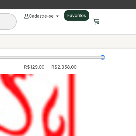
Favoritos
Cadastre-se
R$
129,00
—
R$
2.358,00
n