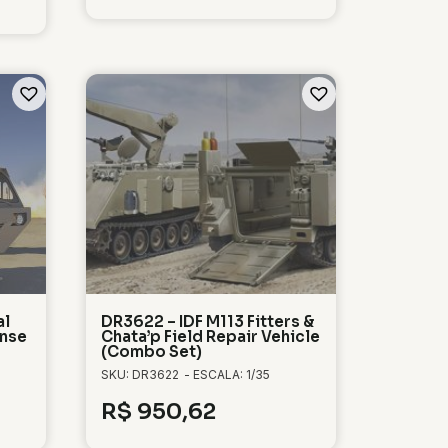
al
DR3622 – IDF M113 Fitters &
ense
Chata’p Field Repair Vehicle
(Combo Set)
SKU: DR3622
- ESCALA: 1/35
R$
950,62