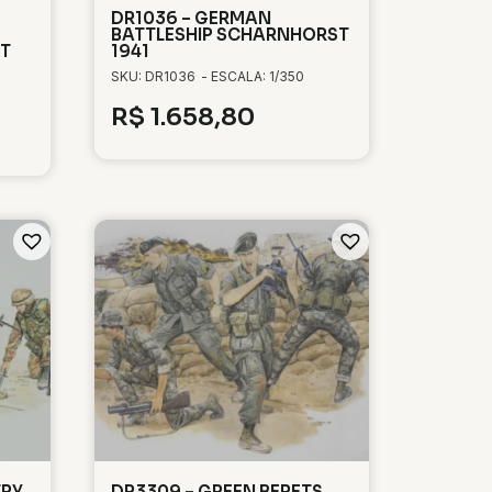
DR1036 – GERMAN
BATTLESHIP SCHARNHORST
RT
1941
SKU: DR1036
- ESCALA: 1/350
R$
1.658,80
TRY
DR3309 – GREEN BERETS