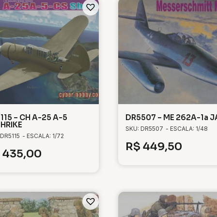
115 – CH A-25 A-5
DR5507 – ME 262A-1a 
HRIKE
SKU: DR5507
- ESCALA: 1/48
 DR5115
- ESCALA: 1/72
R$
449,50
435,00