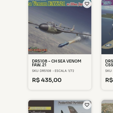
DR5108 – CH SEA VENOM
DR5
FAW. 21
CSS
SKU: DR5108
- ESCALA: 1/72
SKU:
R$
435,00
R$