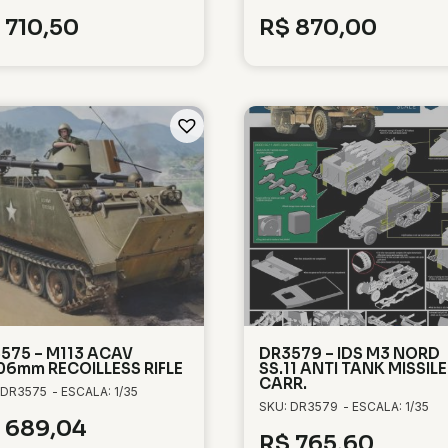
710,50
R$
870,00
575 – M113 ACAV
DR3579 – IDS M3 NORD
06mm RECOILLESS RIFLE
SS.11 ANTI TANK MISSILE
CARR.
 DR3575
- ESCALA: 1/35
SKU: DR3579
- ESCALA: 1/35
689,04
R$
765,60