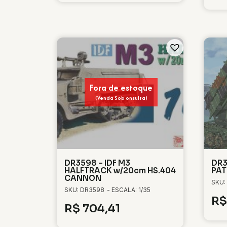
Fora de estoque
(Venda Sob onsulta)
DR3598 – IDF M3
DR3
HALFTRACK w/20cm HS.404
PAT
CANNON
SKU:
SKU: DR3598
- ESCALA: 1/35
R$
R$
704,41