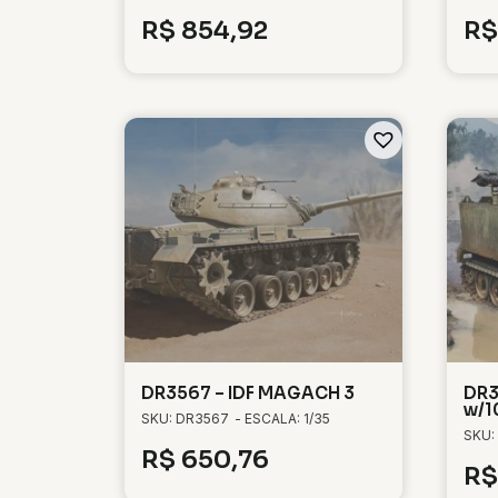
R$
854,92
R$
DR3567 – IDF MAGACH 3
DR3
w/1
SKU: DR3567
- ESCALA: 1/35
SKU:
R$
650,76
R$