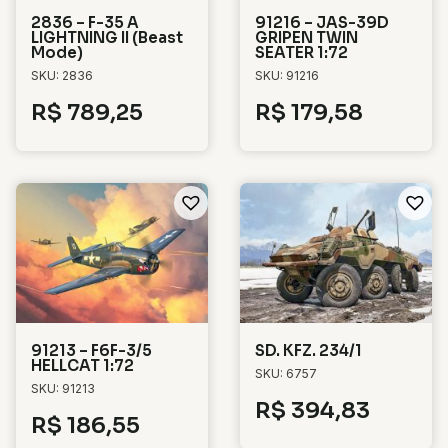
2836 – F-35 A
91216 – JAS-39D
LIGHTNING II (Beast
GRIPEN TWIN
Mode)
SEATER 1:72
SKU: 2836
SKU: 91216
R$
789,25
R$
179,58
91213 – F6F-3/5
SD. KFZ. 234/1
HELLCAT 1:72
SKU: 6757
SKU: 91213
R$
394,83
R$
186,55