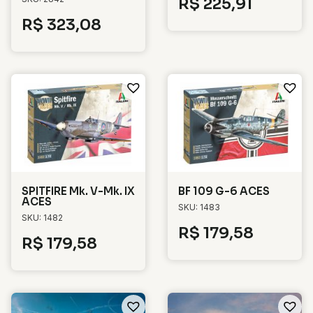
R$
225,91
R$
323,08
SPITFIRE Mk. V-Mk. IX
BF 109 G-6 ACES
ACES
SKU: 1483
SKU: 1482
R$
179,58
R$
179,58