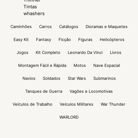
Tintas
whashers
Caminhões
Carros
Catálogos
Dioramas e Maquetes
Easy Kit
Fantasy
Ficção
Figuras
Helicópteros
Jogos
Kit Completo
Leonardo Da Vinci
Livros
Montagem Fácil e Rápida
Motos
Nave Espacial
Navios
Soldados
Star Wars
Submarinos
Tanques de Guerra
Vagões e Locomotivas
Veículos de Trabalho
Veículos Militares
War Thunder
WARLORD