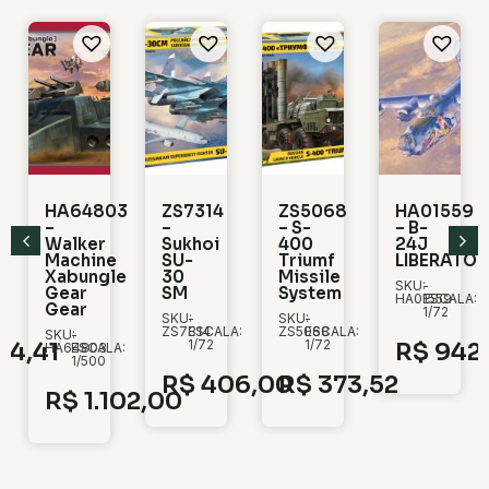
HA64803
ZS7314
ZS5068
HA01559
–
–
– S-
– B-
Walker
Sukhoi
400
24J
Machine
SU-
Triumf
LIBERATOR
Xabungle
30
Missile
SKU:
-
Gear
SM
System
:
HA01559
ESCALA:
Gear
1/72
SKU:
-
SKU:
-
ZS7314
ESCALA:
ZS5068
ESCALA:
SKU:
-
1/72
1/72
04,41
R$
942
HA64803
ESCALA:
1/500
R$
406,00
R$
373,52
R$
1.102,00