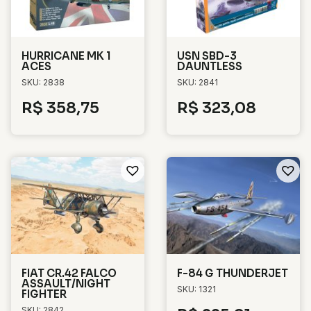
HURRICANE MK 1
USN SBD-3
ACES
DAUNTLESS
SKU: 2838
SKU: 2841
R$
358,75
R$
323,08
FIAT CR.42 FALCO
F-84 G THUNDERJET
ASSAULT/NIGHT
SKU: 1321
FIGHTER
SKU: 2842