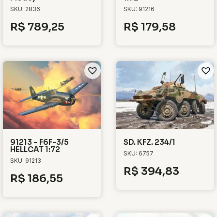
SKU: 2836
SKU: 91216
R$
789,25
R$
179,58
91213 – F6F-3/5
SD. KFZ. 234/1
HELLCAT 1:72
SKU: 6757
SKU: 91213
R$
394,83
R$
186,55