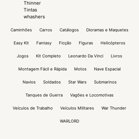
Thinner
Tintas
whashers
Caminhões
Carros
Catálogos
Dioramas e Maquetes
Easy Kit
Fantasy
Ficção
Figuras
Helicópteros
Jogos
Kit Completo
Leonardo Da Vinci
Livros
Montagem Fácil e Rápida
Motos
Nave Espacial
Navios
Soldados
Star Wars
Submarinos
Tanques de Guerra
Vagões e Locomotivas
Veículos de Trabalho
Veículos Militares
War Thunder
WARLORD