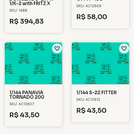
1/K-2 with FRITZ X
SKU: AC12609
SKU: 1488
R$
58,00
R$
394,83
1/144 PANAVIA
1/144 S-22 FITTER
TORNADO 200
SKU: AC12612
SKU: AC12607
R$
43,50
R$
43,50