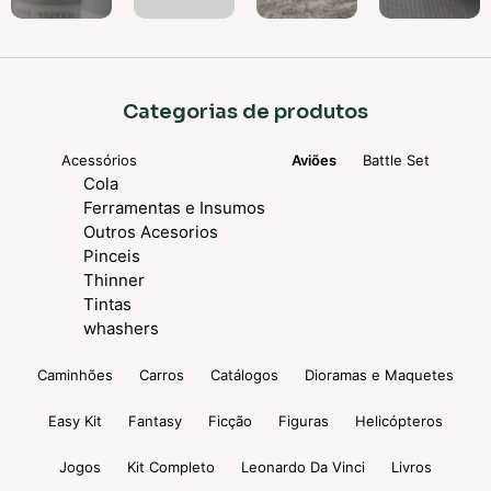
Categorias de produtos
Acessórios
Aviões
Battle Set
Cola
Ferramentas e Insumos
Outros Acesorios
Pinceis
Thinner
Tintas
whashers
Caminhões
Carros
Catálogos
Dioramas e Maquetes
Easy Kit
Fantasy
Ficção
Figuras
Helicópteros
Jogos
Kit Completo
Leonardo Da Vinci
Livros