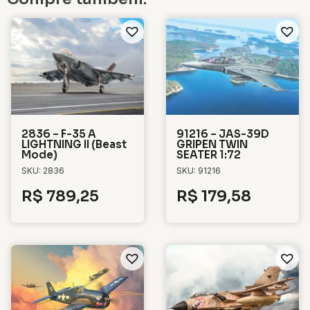
2836 – F-35 A
91216 – JAS-39D
LIGHTNING II (Beast
GRIPEN TWIN
Mode)
SEATER 1:72
SKU: 2836
SKU: 91216
R$
789,25
R$
179,58