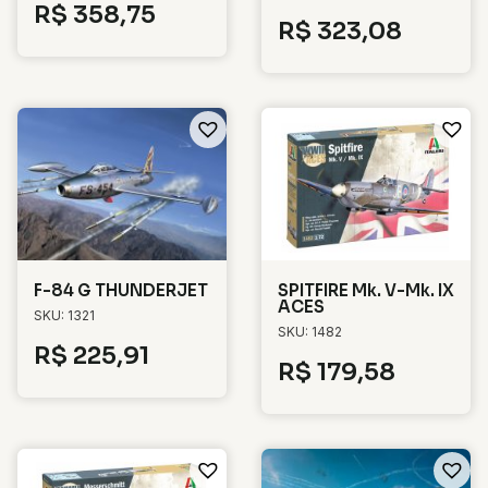
R$
358,75
R$
323,08
F-84 G THUNDERJET
SPITFIRE Mk. V-Mk. IX
ACES
SKU: 1321
SKU: 1482
R$
225,91
R$
179,58