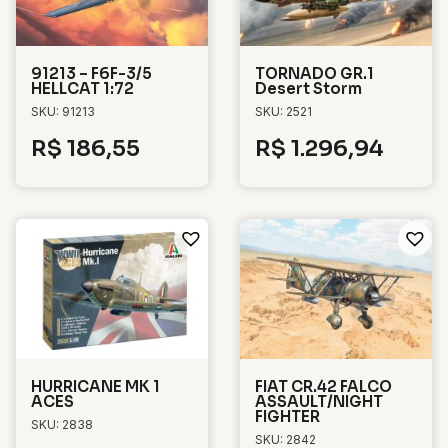
91213 – F6F-3/5
TORNADO GR.1
HELLCAT 1:72
Desert Storm
SKU: 91213
SKU: 2521
R$
186,55
R$
1.296,94
HURRICANE MK 1
FIAT CR.42 FALCO
ACES
ASSAULT/NIGHT
FIGHTER
SKU: 2838
SKU: 2842