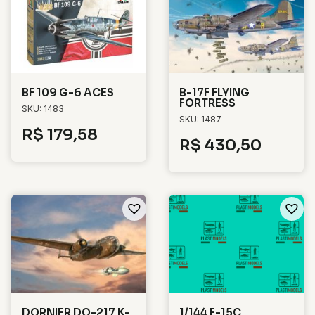
BF 109 G-6 ACES
B-17F FLYING
FORTRESS
SKU: 1483
SKU: 1487
R$
179,58
R$
430,50
DORNIER DO-217 K-
1/144 F-15C