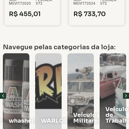
MSVIT72020
1/72
MSVIT72024
1/72
R$
455,01
R$
733,70
Navegue pelas categorias da loja:
Veículos
Vagões
Veículos
de
e
rs
WARLORD
Militares
Trabalho
Locomo