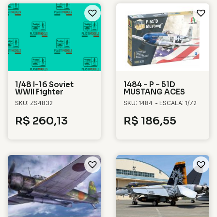
1/48 I-16 Soviet
1484 – P – 51D
WWII Fighter
MUSTANG ACES
SKU: ZS4832
SKU: 1484
- ESCALA: 1/72
R$
260,13
R$
186,55