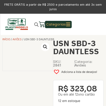
FRETE GRÁTIS a partir de R$ 2500 e parcelamento em até 3x sem
juros
Categorias
INÍCIO
/
AVIÕES
/ USN SBD-3 DAUNTLESS
USN SBD-3
DAUNTLESS
SKU:
Categoria:
2841
Aviões
Adiciona a lista de desejos!
R$
323,08
Ou em até 12xno cartão
12 em estoque