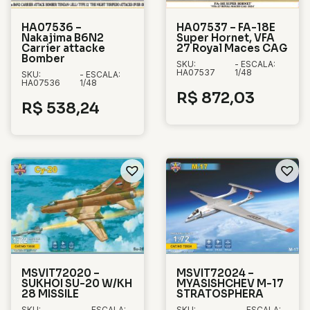
HA07536 –
HA07537 – FA-18E
Nakajima B6N2
Super Hornet, VFA
Carrier attacke
27 Royal Maces CAG
Bomber
SKU:
- ESCALA:
HA07537
1/48
SKU:
- ESCALA:
HA07536
1/48
R$
872,03
R$
538,24
MSVIT72020 –
MSVIT72024 –
SUKHOI SU-20 W/KH
MYASISHCHEV M-17
28 MISSILE
STRATOSPHERA
SKU:
- ESCALA:
SKU:
- ESCALA: