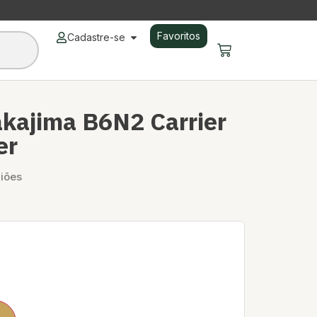
Favoritos
Cadastre-se
kajima B6N2 Carrier
er
iões