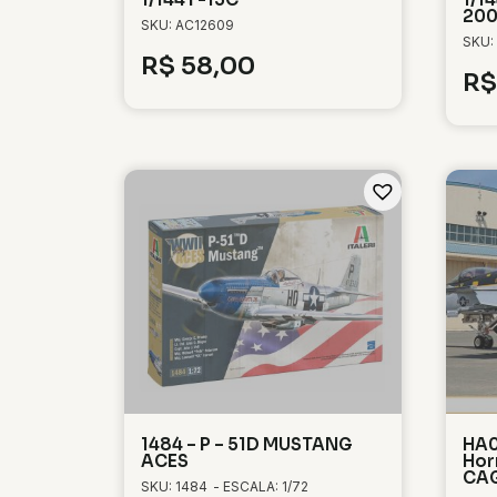
20
SKU: AC12609
SKU:
R$
58,00
R$
1484 – P – 51D MUSTANG
HA0
ACES
Hor
CA
SKU: 1484
- ESCALA: 1/72