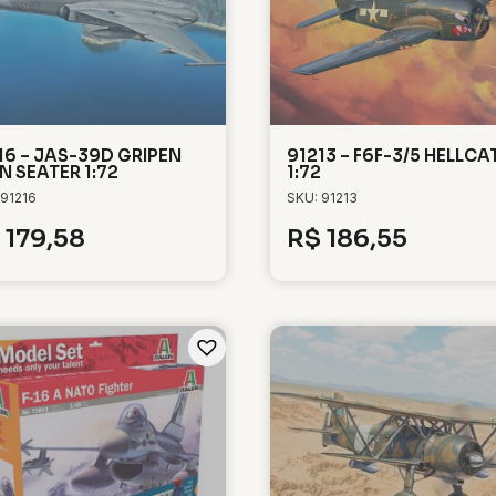
16 – JAS-39D GRIPEN
91213 – F6F-3/5 HELLCA
N SEATER 1:72
1:72
 91216
SKU: 91213
179,58
R$
186,55