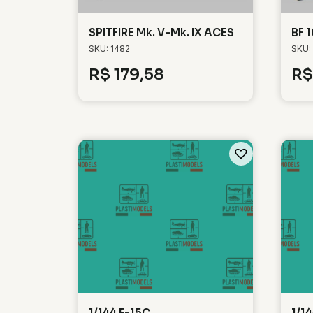
SPITFIRE Mk. V-Mk. IX ACES
BF 
SKU: 1482
SKU:
R$
179,58
R$
1/144 F-15C
1/1