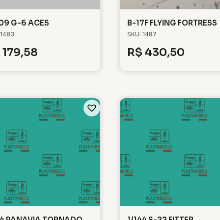
109 G-6 ACES
B-17F FLYING FORTRESS
 1483
SKU: 1487
179,58
R$
430,50
44 PANAVIA TORNADO
1/144 S-22 FITTER