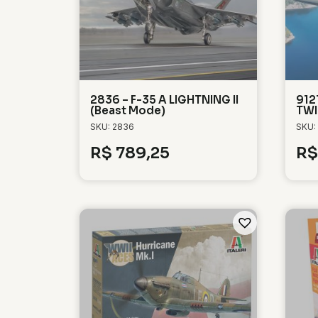
2836 – F-35 A LIGHTNING II
912
(Beast Mode)
TWI
SKU: 2836
SKU:
R$
789,25
R$