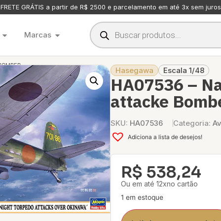
FRETE GRÁTIS a partir de R$ 2500 e parcelamento em até 3x sem juros
Marcas
 BOMBER
Hasegawa
Escala 1/48
HA07536 – Na
attacke Bomb
SKU:
HA07536
Categoria:
Av
Adiciona a lista de desejos!
R$
538,24
Ou em até 12xno cartão
1 em estoque