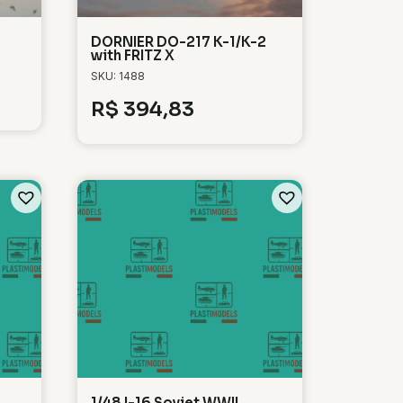
DORNIER DO-217 K-1/K-2
with FRITZ X
SKU: 1488
R$
394,83
1/48 I-16 Soviet WWII