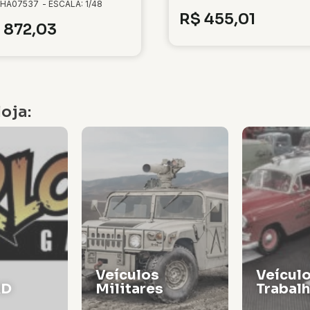
 HA07537
- ESCALA: 1/48
R$
455,01
872,03
oja:
Veículos de
Vagões
s
Trabalho
Locomo