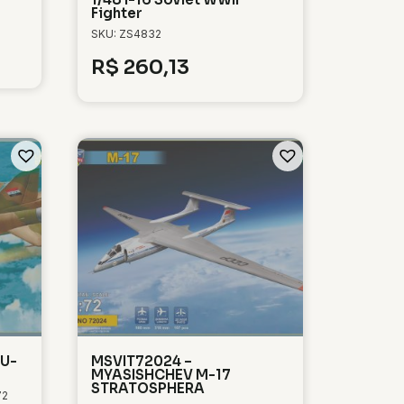
Fighter
SKU: ZS4832
R$
260,13
SU-
MSVIT72024 –
MYASISHCHEV M-17
STRATOSPHERA
72