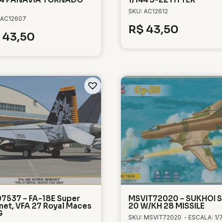
0
SKU: AC12612
 AC12607
R$
43,50
43,50
7537 – FA-18E Super
MSVIT72020 – SUKHOI 
net, VFA 27 Royal Maces
20 W/KH 28 MISSILE
G
SKU: MSVIT72020
- ESCALA: 1/