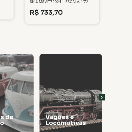
SKU: MSVIT72024
- ESCALA: 1/72
R$
733,70
 e
tivas
Tintas
Thinn