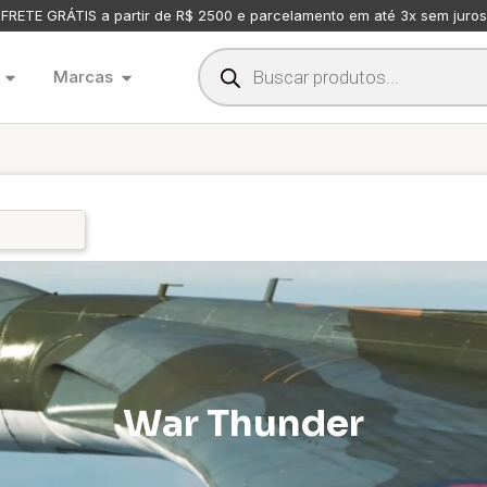
FRETE GRÁTIS a partir de R$ 2500 e parcelamento em até 3x sem juros
Marcas
War Thunder