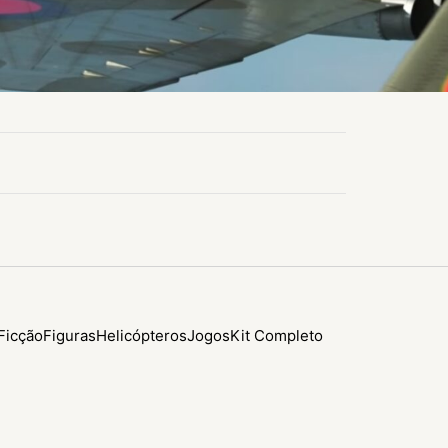
Ficção
Figuras
Helicópteros
Jogos
Kit Completo