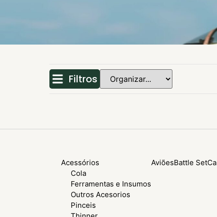
Filtros
Acessórios
Aviões
Battle Set
Ca
Cola
Ferramentas e Insumos
Outros Acesorios
Pinceis
Thinner