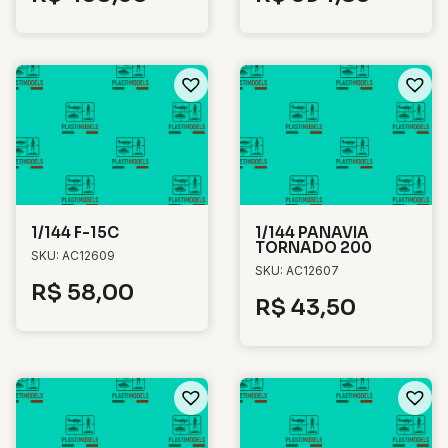
1/144 F-15C
1/144 PANAVIA
TORNADO 200
SKU: AC12609
SKU: AC12607
R$
58,00
R$
43,50