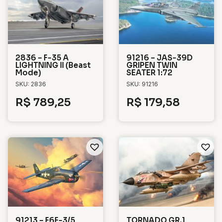
2836 – F-35 A
91216 – JAS-39D
LIGHTNING II (Beast
GRIPEN TWIN
Mode)
SEATER 1:72
SKU: 2836
SKU: 91216
R$
789,25
R$
179,58
91213 – F6F-3/5
TORNADO GR.1