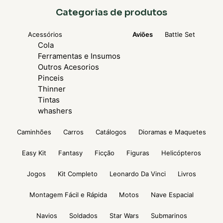
Categorias de produtos
Acessórios
Aviões
Battle Set
Cola
Ferramentas e Insumos
Outros Acesorios
Pinceis
Thinner
Tintas
whashers
Caminhões
Carros
Catálogos
Dioramas e Maquetes
Easy Kit
Fantasy
Ficção
Figuras
Helicópteros
Jogos
Kit Completo
Leonardo Da Vinci
Livros
Montagem Fácil e Rápida
Motos
Nave Espacial
Navios
Soldados
Star Wars
Submarinos