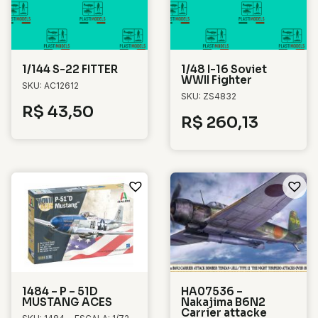
1/144 S-22 FITTER
1/48 I-16 Soviet
WWII Fighter
SKU: AC12612
SKU: ZS4832
R$
43,50
R$
260,13
1484 – P – 51D
HA07536 –
MUSTANG ACES
Nakajima B6N2
Carrier attacke