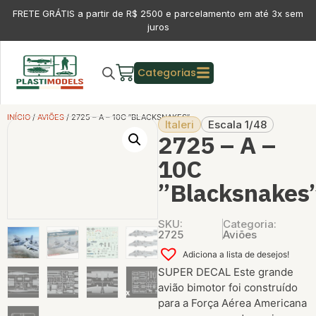
FRETE GRÁTIS a partir de R$ 2500 e parcelamento em até 3x sem
juros
Categorias
INÍCIO
/
AVIÕES
/ 2725 – A – 10C ”BLACKSNAKES”
Italeri
Escala 1/48
2725 – A –
10C
”Blacksnakes
SKU:
Categoria:
2725
Aviões
Adiciona a lista de desejos!
SUPER DECAL Este grande
avião bimotor foi construído
para a Força Aérea Americana