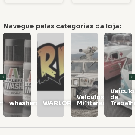
Navegue pelas categorias da loja:
Veículos
Vagões
Veículos
de
e
rs
WARLORD
Militares
Trabalho
Locomo