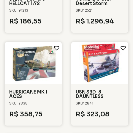
HELLCAT 1:72
Desert Storm
SKU: 91213
SKU: 2521
R$
186,55
R$
1.296,94
HURRICANE MK 1
USN SBD-3
ACES
DAUNTLESS
SKU: 2838
SKU: 2841
R$
358,75
R$
323,08