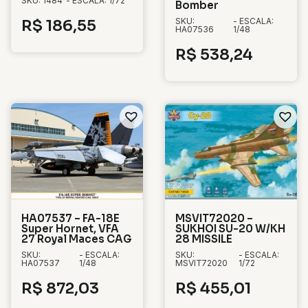
SKU: 1484
- ESCALA: 1/72
Bomber
SKU:
- ESCALA:
R$
186,55
HA07536
1/48
R$
538,24
HA07537 – FA-18E
MSVIT72020 –
Super Hornet, VFA
SUKHOI SU-20 W/KH
27 Royal Maces CAG
28 MISSILE
SKU:
- ESCALA:
SKU:
- ESCALA:
HA07537
1/48
MSVIT72020
1/72
R$
872,03
R$
455,01