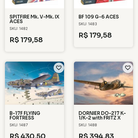
SPITFIRE Mk. V-Mk. IX
BF 109 G-6 ACES
ACES
SKU: 1483
SKU: 1482
R$
179,58
R$
179,58
B-17F FLYING
DORNIER DO-217 K-
FORTRESS
1/K-2 with FRITZ X
SKU: 1487
SKU: 1488
R$
430,50
R$
394,83