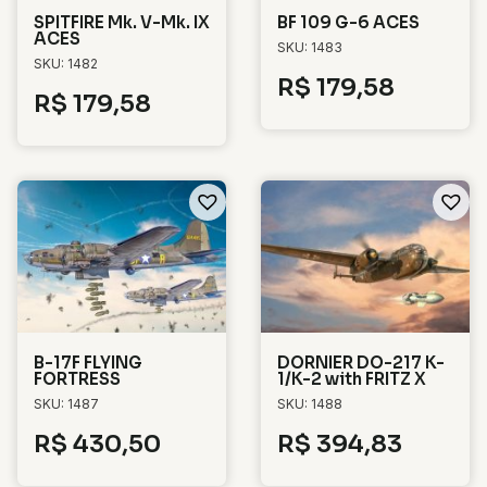
SPITFIRE Mk. V-Mk. IX
BF 109 G-6 ACES
ACES
SKU: 1483
SKU: 1482
R$
179,58
R$
179,58
B-17F FLYING
DORNIER DO-217 K-
FORTRESS
1/K-2 with FRITZ X
SKU: 1487
SKU: 1488
R$
430,50
R$
394,83