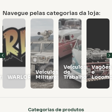
Navegue pelas categorias da loja:
Veículos
Vagões
Veículos
de
e
rs
WARLORD
Militares
Trabalho
Locomo
Categorias de produtos