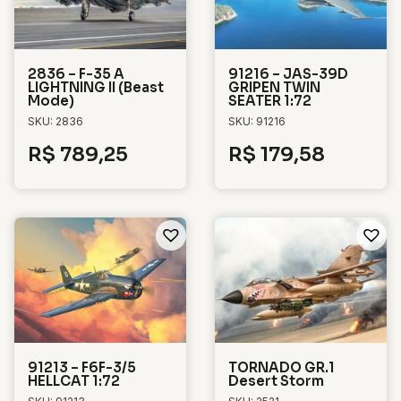
2836 – F-35 A
91216 – JAS-39D
LIGHTNING II (Beast
GRIPEN TWIN
Mode)
SEATER 1:72
SKU: 2836
SKU: 91216
R$
789,25
R$
179,58
91213 – F6F-3/5
TORNADO GR.1
HELLCAT 1:72
Desert Storm