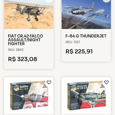
FIAT CR.42 FALCO
F-84 G THUNDERJET
ASSAULT/NIGHT
SKU: 1321
FIGHTER
SKU: 2842
R$
225,91
R$
323,08