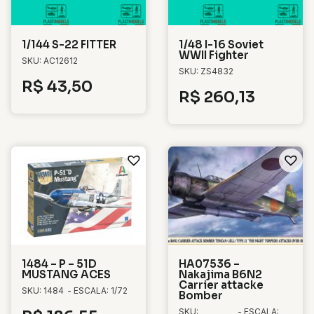
1/144 S-22 FITTER
1/48 I-16 Soviet
WWII Fighter
SKU: AC12612
SKU: ZS4832
R$
43,50
R$
260,13
1484 – P – 51D
HA07536 –
MUSTANG ACES
Nakajima B6N2
Carrier attacke
SKU: 1484
- ESCALA: 1/72
Bomber
SKU:
- ESCALA: