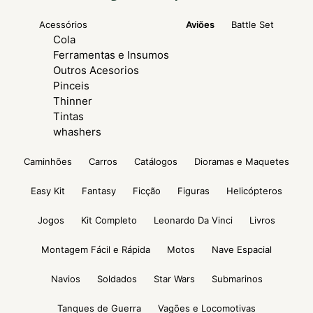
Acessórios
Aviões
Battle Set
Cola
Ferramentas e Insumos
Outros Acesorios
Pinceis
Thinner
Tintas
whashers
Caminhões
Carros
Catálogos
Dioramas e Maquetes
Easy Kit
Fantasy
Ficção
Figuras
Helicópteros
Jogos
Kit Completo
Leonardo Da Vinci
Livros
Montagem Fácil e Rápida
Motos
Nave Espacial
Navios
Soldados
Star Wars
Submarinos
Tanques de Guerra
Vagões e Locomotivas