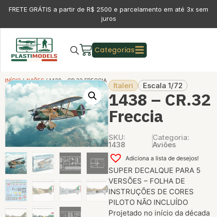
FRETE GRÁTIS a partir de R$ 2500 e parcelamento em até 3x sem
juros
Categorias
INÍCIO
/
AVIÕES
/ 1438 – CR.32 FRECCIA
Italeri
Escala 1/72
1438 – CR.32
Freccia
SKU:
Categoria:
1438
Aviões
Adiciona a lista de desejos!
SUPER DECALQUE PARA 5
VERSÕES – FOLHA DE
INSTRUÇÕES DE CORES
PILOTO NÃO INCLUÍDO
Projetado no início da década