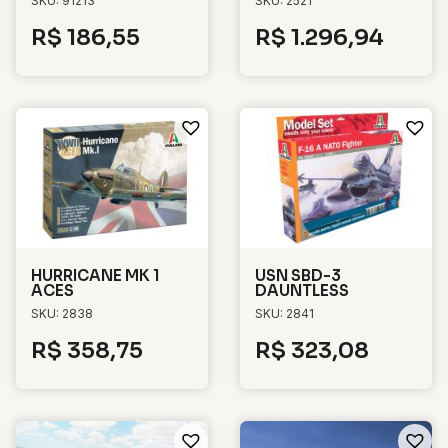
SKU: 91213
SKU: 2521
R$
186,55
R$
1.296,94
HURRICANE MK 1
USN SBD-3
ACES
DAUNTLESS
SKU: 2838
SKU: 2841
R$
358,75
R$
323,08