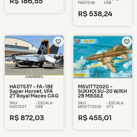
R$
186,55
HA07536
1/48
R$
538,24
HA07537 – FA-18E
MSVIT72020 –
Super Hornet, VFA
SUKHOI SU-20 W/KH
27 Royal Maces CAG
28 MISSILE
SKU:
- ESCALA:
SKU:
- ESCALA:
HA07537
1/48
MSVIT72020
1/72
R$
872,03
R$
455,01