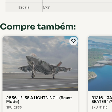
Escala
1/72
Compre também:
2836 – F-35 A LIGHTNING II (Beast
91216 – J
Mode)
SEATER 1:
SKU: 2836
SKU: 91216