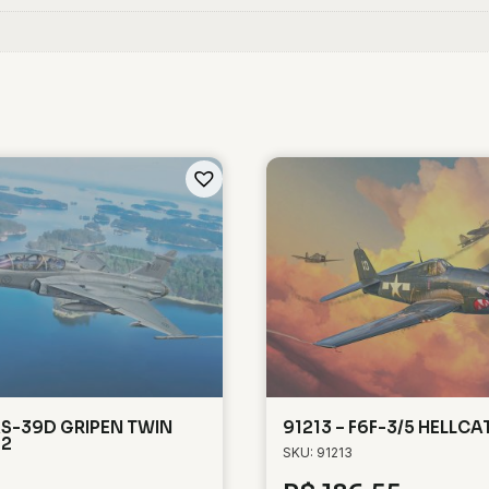
AS-39D GRIPEN TWIN
91213 – F6F-3/5 HELLCAT
72
SKU: 91213