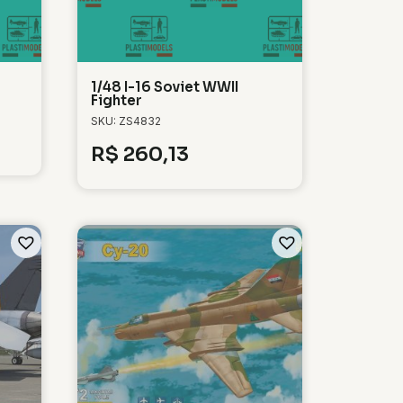
1/48 I-16 Soviet WWII
Fighter
SKU: ZS4832
R$
260,13