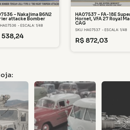
7536 – Nakajima B6N2
HA07537 – FA-18E Supe
rier attacke Bomber
Hornet, VFA 27 Royal M
CAG
 HA07536
- ESCALA: 1/48
SKU: HA07537
- ESCALA: 1/48
538,24
R$
872,03
oja: