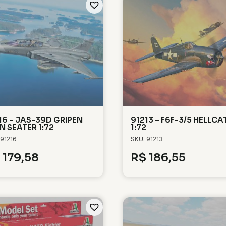
16 – JAS-39D GRIPEN
91213 – F6F-3/5 HELLCA
N SEATER 1:72
1:72
 91216
SKU: 91213
179,58
R$
186,55