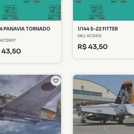
44 PANAVIA TORNADO
1/144 S-22 FITTER
0
SKU: AC12612
 AC12607
R$
43,50
43,50