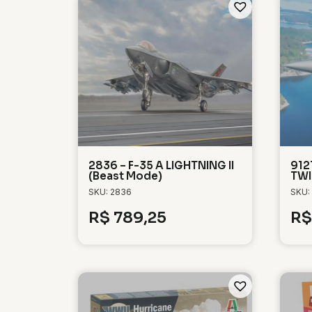
2836 – F-35 A LIGHTNING II
912
(Beast Mode)
TWI
SKU: 2836
SKU:
R$
789,25
R$