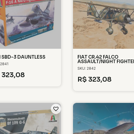
 SBD-3 DAUNTLESS
FIAT CR.42 FALCO
ASSAULT/NIGHT FIGHTE
 2841
SKU: 2842
323,08
R$
323,08