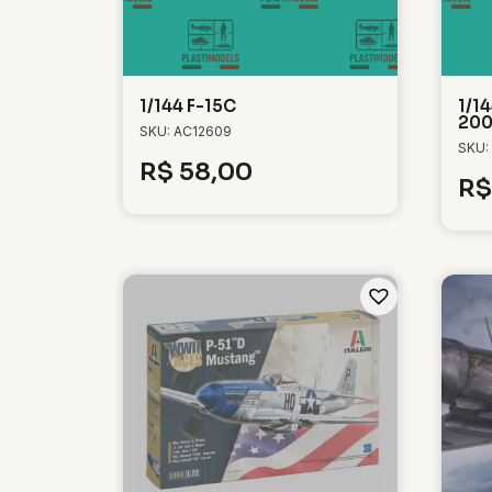
1/144 F-15C
1/1
20
SKU: AC12609
SKU:
R$
58,00
R$