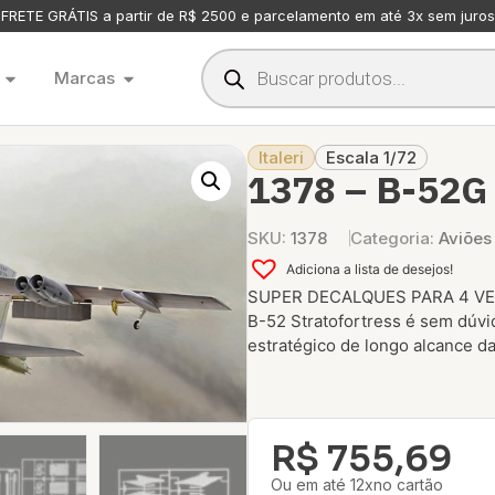
FRETE GRÁTIS a partir de R$ 2500 e parcelamento em até 3x sem juros
Marcas
Italeri
Escala 1/72
1378 – B-52
SKU:
1378
Categoria:
Aviões
Adiciona a lista de desejos!
SUPER DECALQUES PARA 4 VE
B-52 Stratofortress é sem dúv
estratégico de longo alcance da 
R$
755,69
Ou em até 12xno cartão