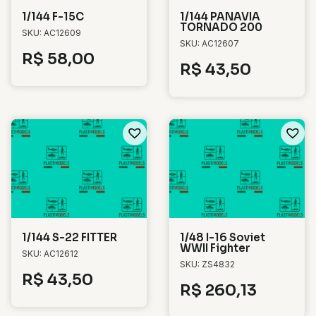
1/144 F-15C
1/144 PANAVIA
TORNADO 200
SKU: AC12609
SKU: AC12607
R$
58,00
R$
43,50
1/144 S-22 FITTER
1/48 I-16 Soviet
WWII Fighter
SKU: AC12612
SKU: ZS4832
R$
43,50
R$
260,13