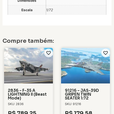
Dimensões
Escala
1/72
Compre também:
2836 – F-35 A
91216 – JAS-39D
LIGHTNING II (Beast
GRIPEN TWIN
Mode)
SEATER 1:72
SKU: 2836
SKU: 91216
R$
789,25
R$
179,58