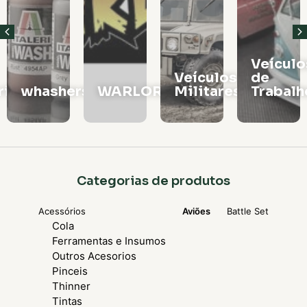
Veículos
Vagões
Veículos
de
e
rs
WARLORD
Militares
Trabalho
Locomo
Categorias de produtos
Acessórios
Aviões
Battle Set
Cola
Ferramentas e Insumos
Outros Acesorios
Pinceis
Thinner
Tintas