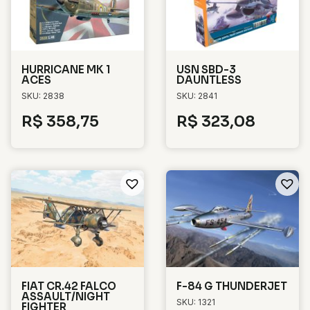
HURRICANE MK 1
USN SBD-3
ACES
DAUNTLESS
SKU: 2838
SKU: 2841
R$
358,75
R$
323,08
FIAT CR.42 FALCO
F-84 G THUNDERJET
ASSAULT/NIGHT
SKU: 1321
FIGHTER