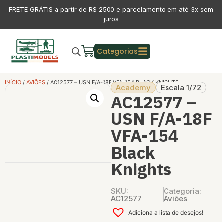
FRETE GRÁTIS a partir de R$ 2500 e parcelamento em até 3x sem
juros
Categorias
INÍCIO
/
AVIÕES
/ AC12577 – USN F/A-18F VFA-154 BLACK KNIGHTS
Academy
Escala 1/72
AC12577 –
USN F/A-18F
VFA-154
Black
Knights
SKU:
Categoria:
AC12577
Aviões
Adiciona a lista de desejos!