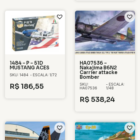
1484 – P – 51D
HA07536 –
MUSTANG ACES
Nakajima B6N2
Carrier attacke
SKU: 1484
- ESCALA: 1/72
Bomber
SKU:
- ESCALA:
R$
186,55
HA07536
1/48
R$
538,24