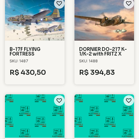
B-17F FLYING
DORNIER DO-217 K-
FORTRESS
1/K-2 with FRITZ X
SKU: 1487
SKU: 1488
R$
430,50
R$
394,83