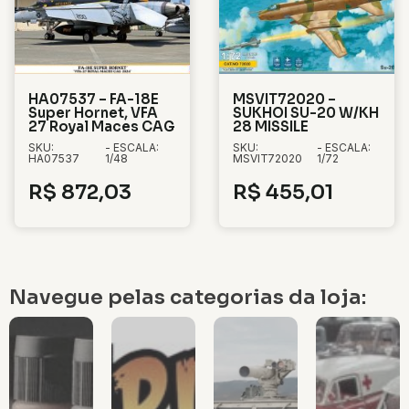
HA07537 – FA-18E
MSVIT72020 –
Super Hornet, VFA
SUKHOI SU-20 W/KH
27 Royal Maces CAG
28 MISSILE
SKU:
- ESCALA:
SKU:
- ESCALA:
HA07537
1/48
MSVIT72020
1/72
R$
872,03
R$
455,01
Navegue pelas categorias da loja: