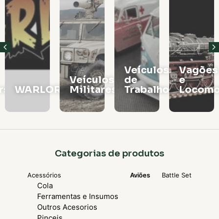
Veículos
Vagões
Veículos
de
e
rs
WARLORD
Militares
Trabalho
Locomo
Categorias de produtos
Acessórios
Aviões
Battle Set
Cola
Ferramentas e Insumos
Outros Acesorios
Pinceis