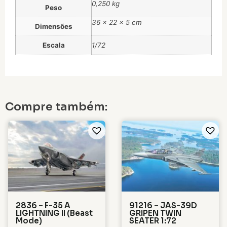
0,250 kg
Peso
36 × 22 × 5 cm
Dimensões
Escala
1/72
Compre também:
2836 – F-35 A
91216 – JAS-39D
LIGHTNING II (Beast
GRIPEN TWIN
Mode)
SEATER 1:72