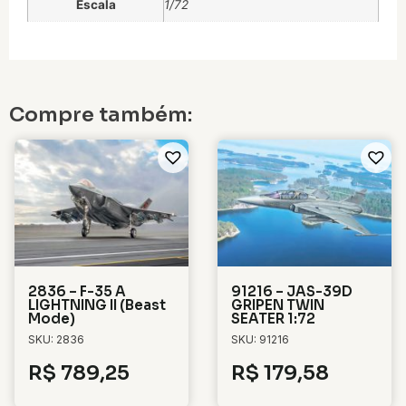
Escala
1/72
Compre também:
2836 – F-35 A
91216 – JAS-39D
LIGHTNING II (Beast
GRIPEN TWIN
Mode)
SEATER 1:72
SKU: 2836
SKU: 91216
R$
789,25
R$
179,58