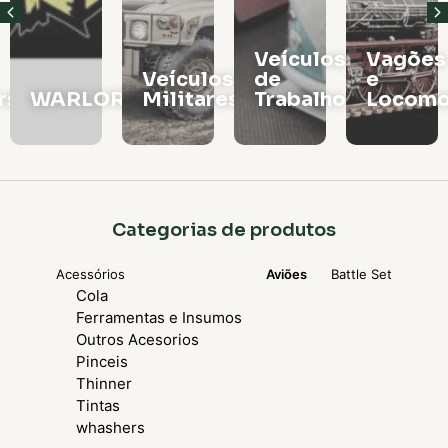
Veículos
Vagões
Veículos
de
e
rs
WARLORD
Militares
Trabalho
Locomo
Categorias de produtos
Acessórios
Aviões
Battle Set
Cola
Ferramentas e Insumos
Outros Acesorios
Pinceis
Thinner
Tintas
whashers