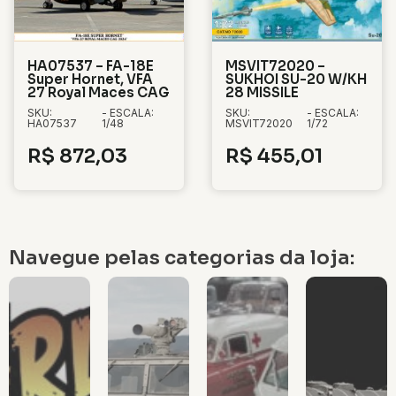
HA07537 – FA-18E
MSVIT72020 –
Super Hornet, VFA
SUKHOI SU-20 W/KH
27 Royal Maces CAG
28 MISSILE
SKU:
- ESCALA:
SKU:
- ESCALA:
HA07537
1/48
MSVIT72020
1/72
R$
872,03
R$
455,01
Navegue pelas categorias da loja: