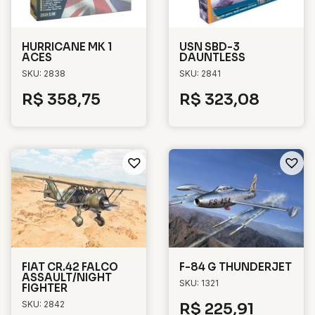
HURRICANE MK 1
USN SBD-3
ACES
DAUNTLESS
SKU: 2838
SKU: 2841
R$
358,75
R$
323,08
FIAT CR.42 FALCO
F-84 G THUNDERJET
ASSAULT/NIGHT
SKU: 1321
FIGHTER
SKU: 2842
R$
225,91