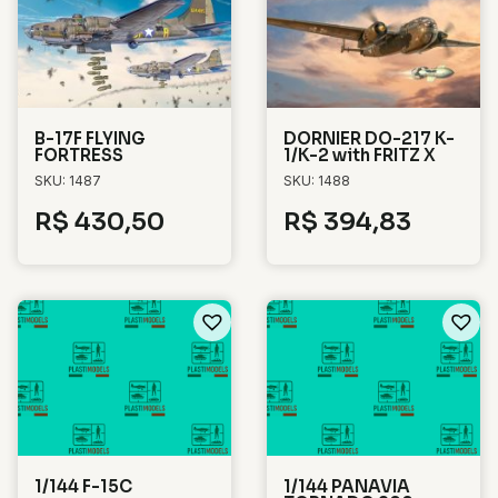
B-17F FLYING
DORNIER DO-217 K-
FORTRESS
1/K-2 with FRITZ X
SKU: 1487
SKU: 1488
R$
430,50
R$
394,83
1/144 F-15C
1/144 PANAVIA