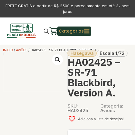
FRETE GRÁTIS a partir de R$ 2500 e parcelamento em até 3x sem
juros
Categorias
INÍCIO
/
AVIÕES
/ HA02425 – SR-71 BLACKBIRD, VERSION A.
Hasegawa
Escala 1/72
HA02425 –
SR-71
Blackbird,
Version A.
SKU:
Categoria:
HA02425
Aviões
Adiciona a lista de desejos!