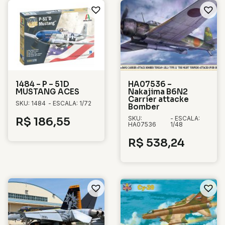
1484 – P – 51D
HA07536 –
MUSTANG ACES
Nakajima B6N2
Carrier attacke
SKU: 1484
- ESCALA: 1/72
Bomber
SKU:
- ESCALA:
R$
186,55
HA07536
1/48
R$
538,24