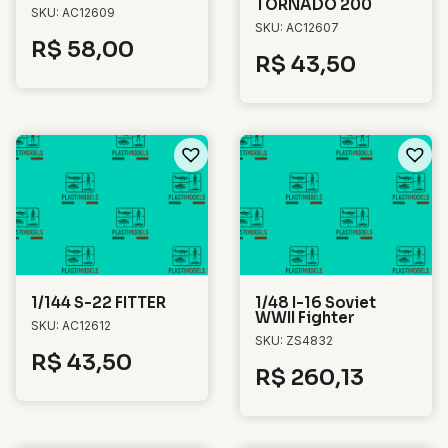
TORNADO 200
SKU: AC12609
SKU: AC12607
R$
58,00
R$
43,50
1/144 S-22 FITTER
1/48 I-16 Soviet
WWII Fighter
SKU: AC12612
SKU: ZS4832
R$
43,50
R$
260,13