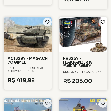
AC13297 – MAGACH
RV3267 –
7C GIMEL
FLAKPANZER IV
“WIRBELWIND”
SKU:
- ESCALA:
AC13297
1/35
SKU: 3267
- ESCALA: 1/72
R$
419,92
R$
203,00