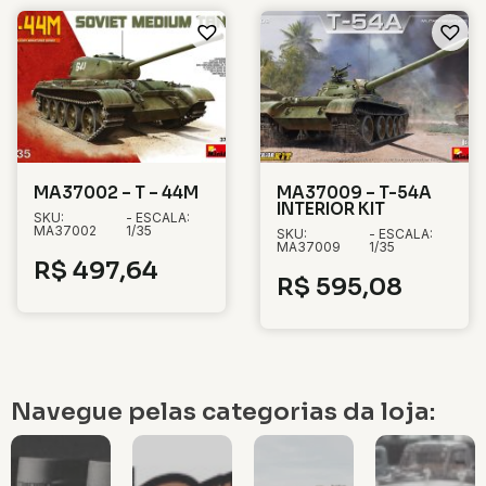
MA37002 – T – 44M
MA37009 – T-54A
INTERIOR KIT
SKU:
- ESCALA:
MA37002
1/35
SKU:
- ESCALA:
MA37009
1/35
R$
497,64
R$
595,08
Navegue pelas categorias da loja: