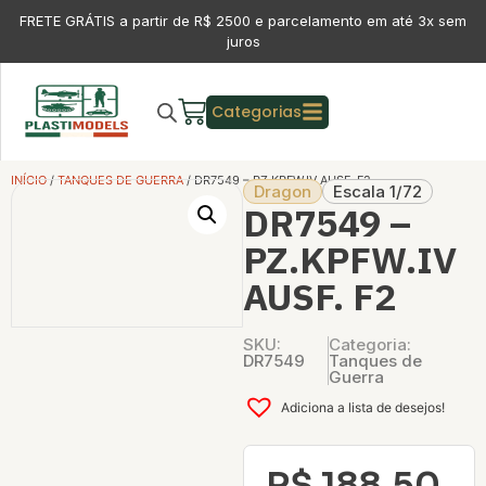
FRETE GRÁTIS a partir de R$ 2500 e parcelamento em até 3x sem
juros
Categorias
INÍCIO
/
TANQUES DE GUERRA
/ DR7549 – PZ.KPFW.IV AUSF. F2
Dragon
Escala 1/72
DR7549 –
PZ.KPFW.IV
AUSF. F2
SKU:
Categoria:
DR7549
Tanques de
Guerra
Adiciona a lista de desejos!
R$
188,50