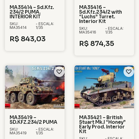
MA35414 – Sd.Kfz.
MA35416 –
234/2 PUMA.
Sd.Kfz.234/2 with
INTERIOR KIT
“Luchs” Turret.
Interior Kit
SKU:
- ESCALA:
MA35414
1/35
SKU:
- ESCALA:
MA35416
1/35
R$
843,03
R$
874,35
MA35419 –
MA35421 – British
SD.KFZ.234/2 PUMA
Stuart Mk.I “Honey”
Early Prod. Interior
SKU:
- ESCALA:
Kit
MA35419
1/35
SKU:
- ESCALA: