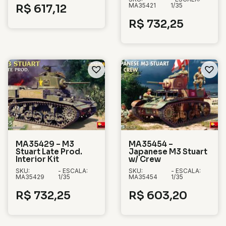
MA35421
1/35
R$
617,12
R$
732,25
MA35429 – M3
MA35454 –
Stuart Late Prod.
Japanese M3 Stuart
Interior Kit
w/ Crew
SKU:
- ESCALA:
SKU:
- ESCALA:
MA35429
1/35
MA35454
1/35
R$
732,25
R$
603,20