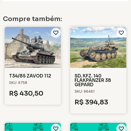
Compre também:
T34/85 ZAVOD 112
SD. KFZ. 140
FLAKPANZER 38
SKU: 6758
GEPARD
SKU: 96461
R$
430,50
R$
394,83