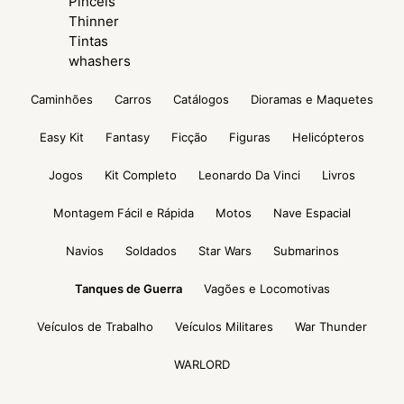
Pinceis
Thinner
Tintas
whashers
Caminhões
Carros
Catálogos
Dioramas e Maquetes
Easy Kit
Fantasy
Ficção
Figuras
Helicópteros
Jogos
Kit Completo
Leonardo Da Vinci
Livros
Montagem Fácil e Rápida
Motos
Nave Espacial
Navios
Soldados
Star Wars
Submarinos
Tanques de Guerra
Vagões e Locomotivas
Veículos de Trabalho
Veículos Militares
War Thunder
WARLORD