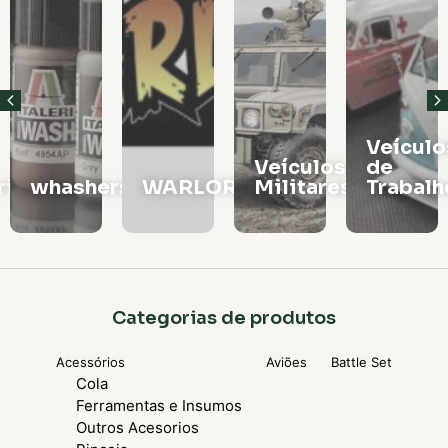
Veículos
Vagões
Veículos
de
e
rs
WARLORD
Militares
Trabalho
Locomo
Categorias de produtos
Acessórios
Aviões
Battle Set
Cola
Ferramentas e Insumos
Outros Acesorios