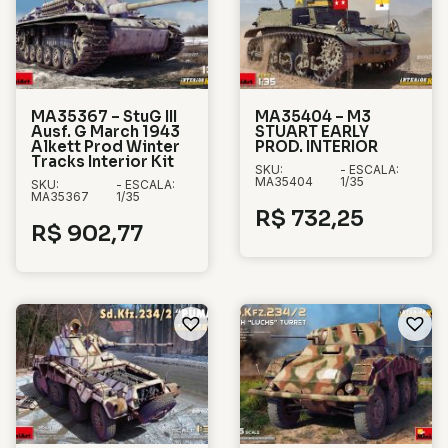
MA35367 – StuG III
MA35404 – M3
Ausf. G March 1943
STUART EARLY
Alkett Prod Winter
PROD. INTERIOR
Tracks Interior Kit
SKU:
- ESCALA:
MA35404
1/35
SKU:
- ESCALA:
MA35367
1/35
R$
732,25
R$
902,77