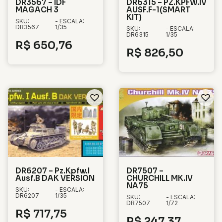
DR3567 – IDF
DR6315 – PZ.KPFW.IV
MAGACH 3
AUSF.F-1(SMART
KIT)
SKU:
- ESCALA:
DR3567
1/35
SKU:
- ESCALA:
DR6315
1/35
R$
650,76
R$
826,50
DR6207 – Pz.Kpfw.I
DR7507 –
Ausf.B DAK VERSION
CHURCHILL MK.IV
NA75
SKU:
- ESCALA:
DR6207
1/35
SKU:
- ESCALA:
DR7507
1/72
R$
717,75
R$
247,37