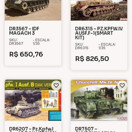
DR3567 – IDF
DR6315 – PZ.KPFW.IV
MAGACH 3
AUSF.F-1(SMART
KIT)
SKU:
- ESCALA:
DR3567
1/35
SKU:
- ESCALA:
DR6315
1/35
R$
650,76
R$
826,50
DR6207 – Pz.Kpfw.I
DR7507 –