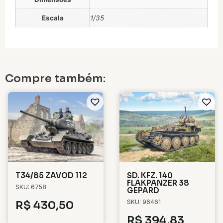
Escala
1/35
Compre também:
T34/85 ZAVOD 112
SD. KFZ. 140
FLAKPANZER 38
SKU: 6758
GEPARD
SKU: 96461
R$
430,50
R$
394,83