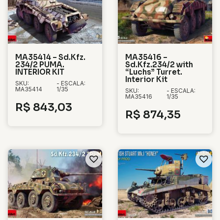
MA35414 – Sd.Kfz.
MA35416 –
234/2 PUMA.
Sd.Kfz.234/2 with
INTERIOR KIT
“Luchs” Turret.
Interior Kit
SKU:
- ESCALA:
MA35414
1/35
SKU:
- ESCALA:
MA35416
1/35
R$
843,03
R$
874,35