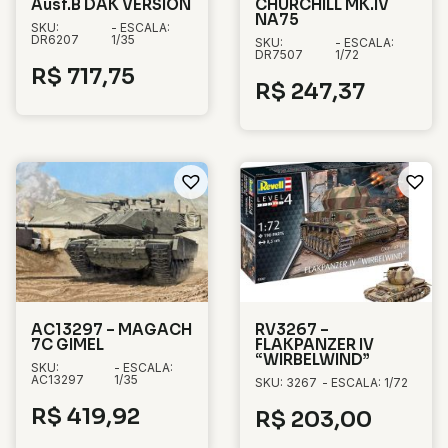
Ausf.B DAK VERSION
CHURCHILL MK.IV
NA75
SKU:
- ESCALA:
DR6207
1/35
SKU:
- ESCALA:
DR7507
1/72
R$
717,75
R$
247,37
AC13297 – MAGACH
RV3267 –
7C GIMEL
FLAKPANZER IV
“WIRBELWIND”
SKU:
- ESCALA:
AC13297
1/35
SKU: 3267
- ESCALA: 1/72
R$
419,92
R$
203,00