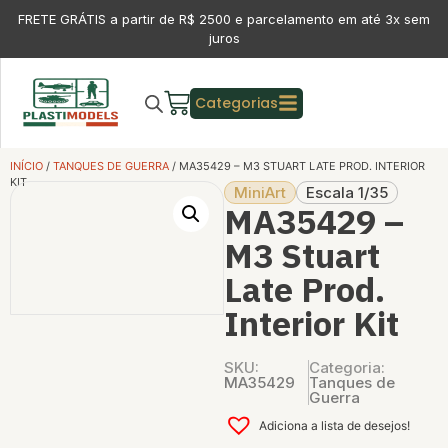
FRETE GRÁTIS a partir de R$ 2500 e parcelamento em até 3x sem
juros
Categorias
INÍCIO
/
TANQUES DE GUERRA
/ MA35429 – M3 STUART LATE PROD. INTERIOR
KIT
MiniArt
Escala 1/35
MA35429 –
M3 Stuart
Late Prod.
Interior Kit
SKU:
Categoria:
MA35429
Tanques de
Guerra
Adiciona a lista de desejos!