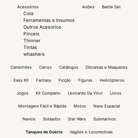
Acessórios
Aviões
Battle Set
Cola
Ferramentas e Insumos
Outros Acesorios
Pinceis
Thinner
Tintas
whashers
Caminhões
Carros
Catálogos
Dioramas e Maquetes
Easy Kit
Fantasy
Ficção
Figuras
Helicópteros
Jogos
Kit Completo
Leonardo Da Vinci
Livros
Montagem Fácil e Rápida
Motos
Nave Espacial
Navios
Soldados
Star Wars
Submarinos
Tanques de Guerra
Vagões e Locomotivas