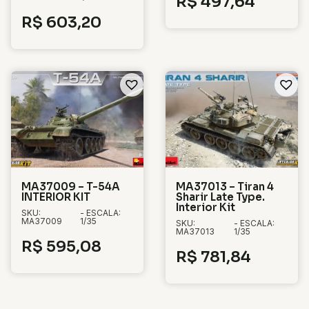
R$
497,64
R$
603,20
MA37009 – T-54A
MA37013 – Tiran 4
INTERIOR KIT
Sharir Late Type.
Interior Kit
SKU:
- ESCALA:
MA37009
1/35
SKU:
- ESCALA:
MA37013
1/35
R$
595,08
R$
781,84