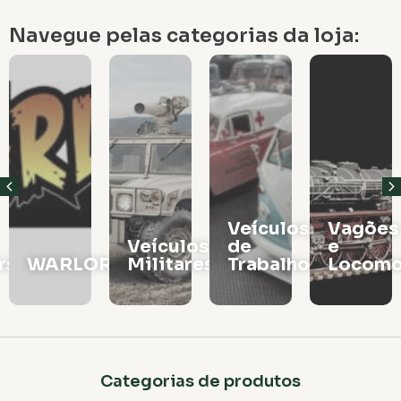
Navegue pelas categorias da loja:
Veículos
Vagões
Veículos
de
e
rs
WARLORD
Militares
Trabalho
Locomo
Categorias de produtos