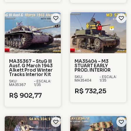
MA35367 – StuG III
MA35404 – M3
Ausf. G March 1943
STUART EARLY
Alkett Prod Winter
PROD. INTERIOR
Tracks Interior Kit
SKU:
- ESCALA:
MA35404
1/35
SKU:
- ESCALA:
MA35367
1/35
R$
732,25
R$
902,77