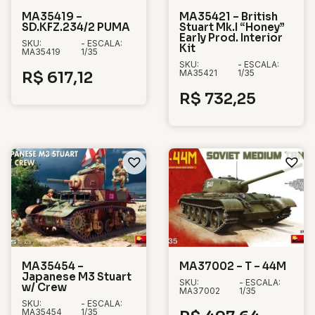
MA35419 –
MA35421 – British
SD.KFZ.234/2 PUMA
Stuart Mk.I “Honey”
Early Prod. Interior
SKU:
- ESCALA:
Kit
MA35419
1/35
SKU:
- ESCALA:
MA35421
1/35
R$
617,12
R$
732,25
MA35454 –
MA37002 – T – 44M
Japanese M3 Stuart
SKU:
- ESCALA:
w/ Crew
MA37002
1/35
SKU:
- ESCALA:
MA35454
1/35