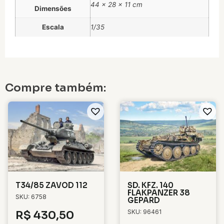
44 × 28 × 11 cm
Dimensões
Escala
1/35
Compre também:
T34/85 ZAVOD 112
SD. KFZ. 140
FLAKPANZER 38
SKU: 6758
GEPARD
SKU: 96461
R$
430,50