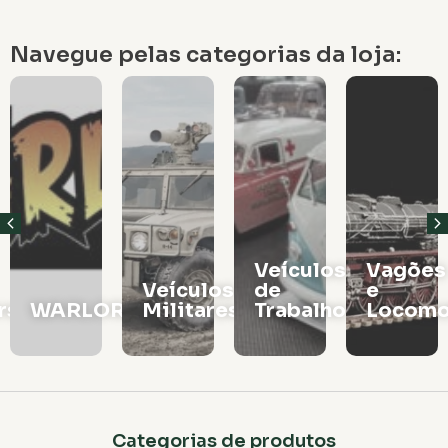
Navegue pelas categorias da loja:
Veículos
Vagões
Veículos
de
e
rs
WARLORD
Militares
Trabalho
Locomo
Categorias de produtos