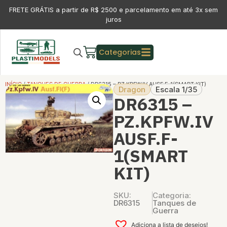
FRETE GRÁTIS a partir de R$ 2500 e parcelamento em até 3x sem
juros
Categorias
INÍCIO
/
TANQUES DE GUERRA
/ DR6315 – PZ.KPFW.IV AUSF.F-1(SMART KIT)
Dragon
Escala 1/35
DR6315 –
PZ.KPFW.IV
AUSF.F-
1(SMART
KIT)
SKU:
Categoria:
DR6315
Tanques de
Guerra
Adiciona a lista de desejos!