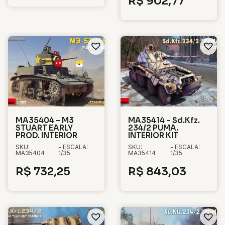
R$
902,77
MA35404 – M3
MA35414 – Sd.Kfz.
STUART EARLY
234/2 PUMA.
PROD. INTERIOR
INTERIOR KIT
SKU:
- ESCALA:
SKU:
- ESCALA:
MA35404
1/35
MA35414
1/35
R$
732,25
R$
843,03