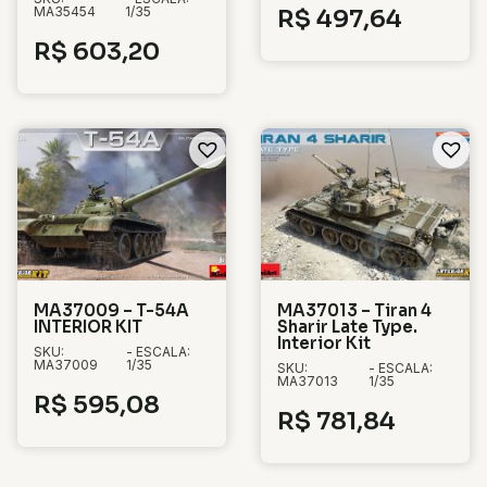
MA35454
1/35
R$
497,64
R$
603,20
MA37009 – T-54A
MA37013 – Tiran 4
INTERIOR KIT
Sharir Late Type.
Interior Kit
SKU:
- ESCALA:
MA37009
1/35
SKU:
- ESCALA:
MA37013
1/35
R$
595,08
R$
781,84