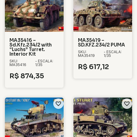
MA35416 –
MA35419 –
Sd.Kfz.234/2 with
SD.KFZ.234/2 PUMA
“Luchs” Turret.
SKU:
- ESCALA:
Interior Kit
MA35419
1/35
SKU:
- ESCALA:
MA35416
1/35
R$
617,12
R$
874,35