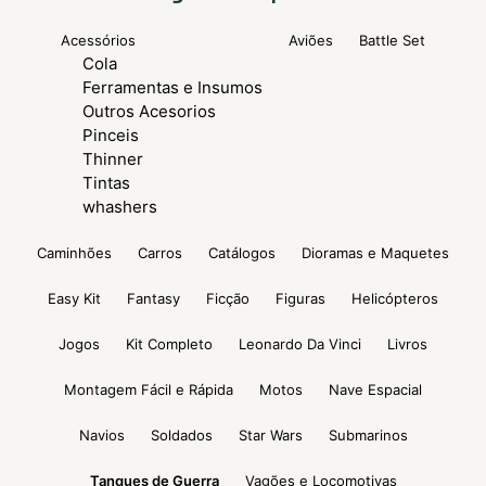
Acessórios
Aviões
Battle Set
Cola
Ferramentas e Insumos
Outros Acesorios
Pinceis
Thinner
Tintas
whashers
Caminhões
Carros
Catálogos
Dioramas e Maquetes
Easy Kit
Fantasy
Ficção
Figuras
Helicópteros
Jogos
Kit Completo
Leonardo Da Vinci
Livros
Montagem Fácil e Rápida
Motos
Nave Espacial
Navios
Soldados
Star Wars
Submarinos
Tanques de Guerra
Vagões e Locomotivas