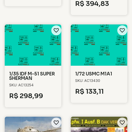
R$
394,83
1/35 IDF M-51 SUPER
1/72 USMC M1A1
SHERMAN
SKU: AC13430
SKU: AC13254
R$
133,11
R$
298,99