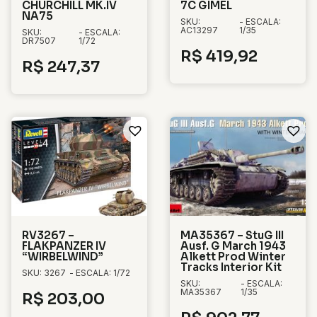
CHURCHILL MK.IV
7C GIMEL
NA75
SKU:
- ESCALA:
AC13297
1/35
SKU:
- ESCALA:
DR7507
1/72
R$
419,92
R$
247,37
RV3267 –
MA35367 – StuG III
FLAKPANZER IV
Ausf. G March 1943
“WIRBELWIND”
Alkett Prod Winter
Tracks Interior Kit
SKU: 3267
- ESCALA: 1/72
SKU:
- ESCALA:
MA35367
1/35
R$
203,00