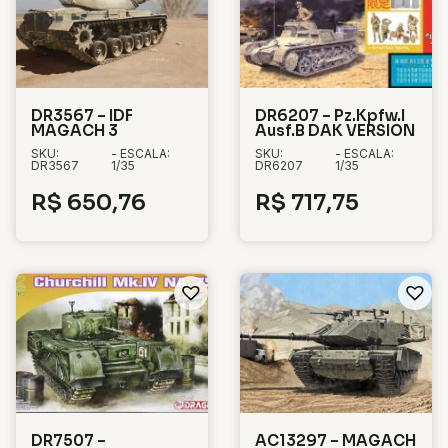
DR3567 – IDF
DR6207 – Pz.Kpfw.I
MAGACH 3
Ausf.B DAK VERSION
SKU:
- ESCALA:
SKU:
- ESCALA:
DR3567
1/35
DR6207
1/35
R$
650,76
R$
717,75
DR7507 –
AC13297 – MAGACH