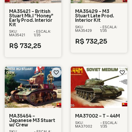
MA35421 – British
MA35429 – M3
Stuart Mk.I “Honey”
Stuart Late Prod.
Early Prod. Interior
Interior Kit
Kit
SKU:
- ESCALA:
MA35429
1/35
SKU:
- ESCALA:
MA35421
1/35
R$
732,25
R$
732,25
MA35454 –
MA37002 – T – 44M
Japanese M3 Stuart
SKU:
- ESCALA:
w/ Crew
MA37002
1/35
SKU:
- ESCALA: