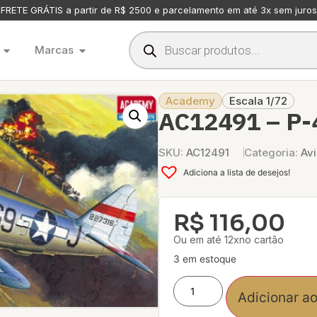
FRETE GRÁTIS a partir de R$ 2500 e parcelamento em até 3x sem juros
Marcas
Academy
Escala 1/72
AC12491 – P
SKU:
AC12491
Categoria:
Av
Adiciona a lista de desejos!
R$
116,00
Ou em até 12xno cartão
3 em estoque
Adicionar ao