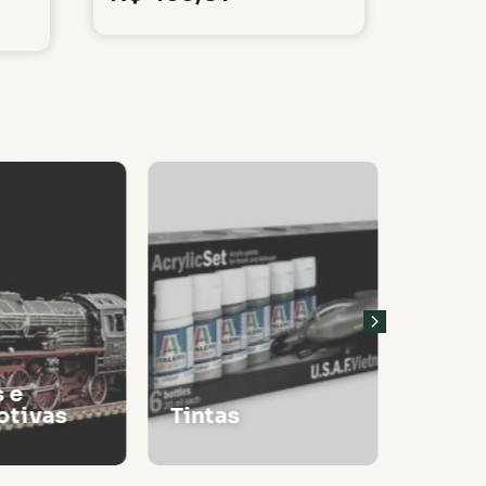
 e
tivas
Tintas
Thinn