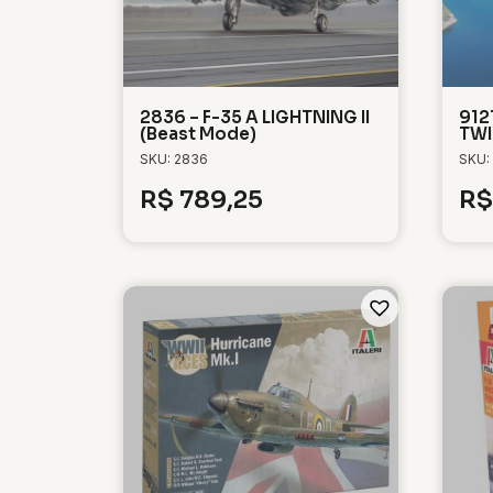
2836 – F-35 A LIGHTNING II
912
(Beast Mode)
TWI
SKU: 2836
SKU:
R$
789,25
R$