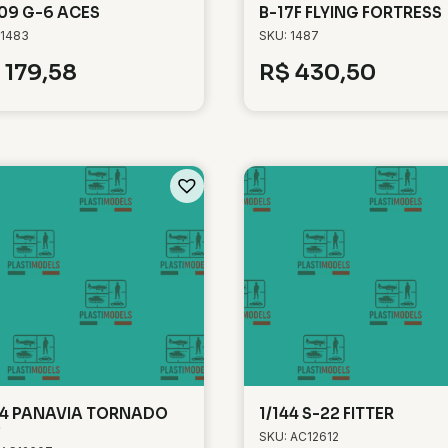
109 G-6 ACES
B-17F FLYING FORTRESS
 1483
SKU: 1487
179,58
R$
430,50
44 PANAVIA TORNADO
1/144 S-22 FITTER
0
SKU: AC12612