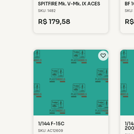
SPITFIRE Mk. V-Mk. IX ACES
BF 
SKU: 1482
SKU:
R$
179,58
R$
1/144 F-15C
1/1
20
SKU: AC12609