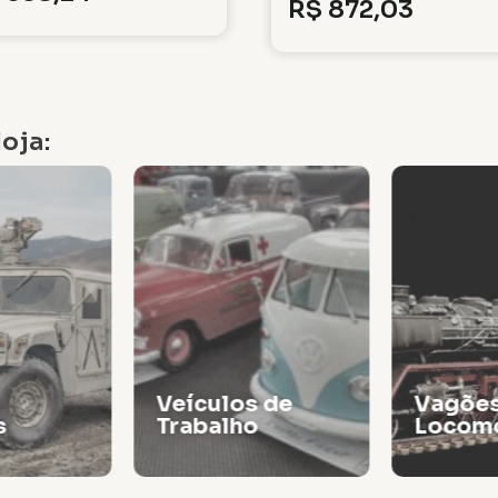
R$
872,03
oja:
Veículos de
Vagões
s
Trabalho
Locomo