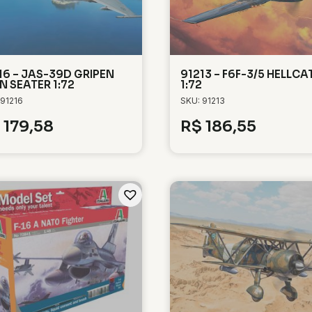
16 – JAS-39D GRIPEN
91213 – F6F-3/5 HELLCA
N SEATER 1:72
1:72
 91216
SKU: 91213
179,58
R$
186,55