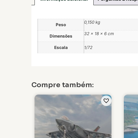
0,150 kg
Peso
32 × 18 × 6 cm
Dimensões
Escala
1/72
Compre também: