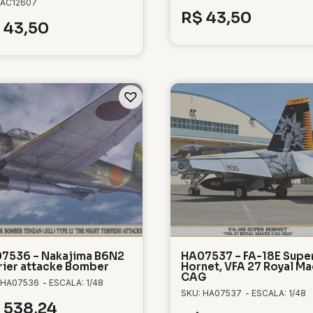
 AC12607
R$
43,50
43,50
7536 – Nakajima B6N2
HA07537 – FA-18E Supe
rier attacke Bomber
Hornet, VFA 27 Royal M
CAG
 HA07536
- ESCALA: 1/48
SKU: HA07537
- ESCALA: 1/48
538,24