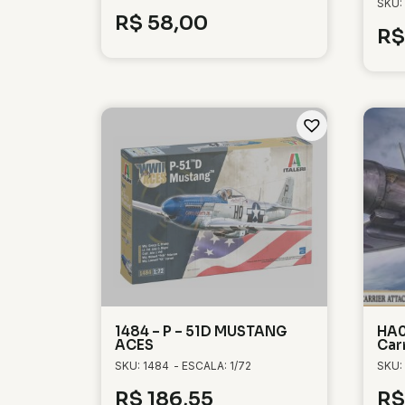
SKU:
R$
58,00
R$
1484 – P – 51D MUSTANG
HA0
ACES
Car
SKU: 1484
- ESCALA: 1/72
SKU:
R$
186,55
R$