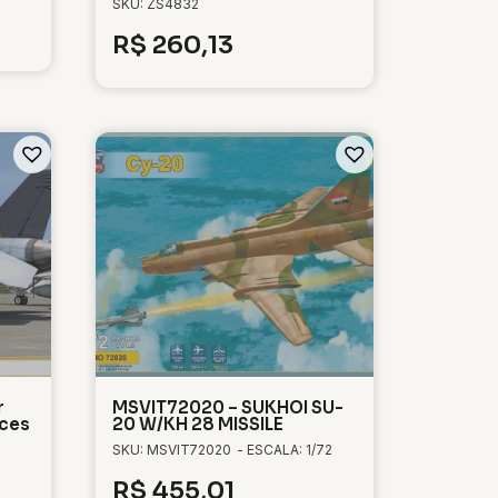
SKU: ZS4832
R$
260,13
r
MSVIT72020 – SUKHOI SU-
aces
20 W/KH 28 MISSILE
SKU: MSVIT72020
- ESCALA: 1/72
R$
455,01