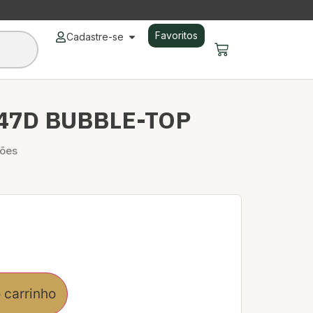
Favoritos
Cadastre-se
-47D BUBBLE-TOP
iões
 carrinho