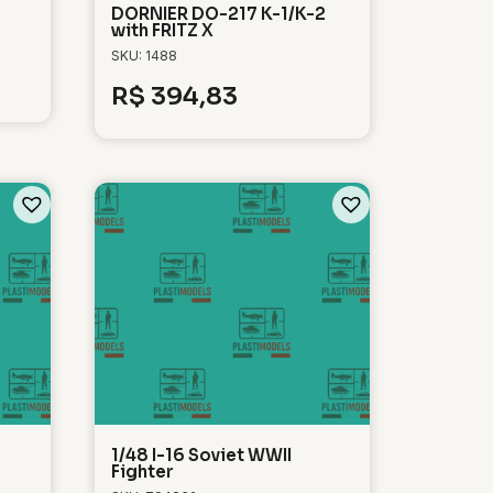
DORNIER DO-217 K-1/K-2
with FRITZ X
SKU: 1488
R$
394,83
1/48 I-16 Soviet WWII
Fighter