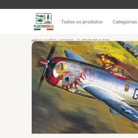
Todos os produtos
Categorias
INÍCIO
/
AVIÕES
/ AC12491 – P-47D BUBBLE-TOP