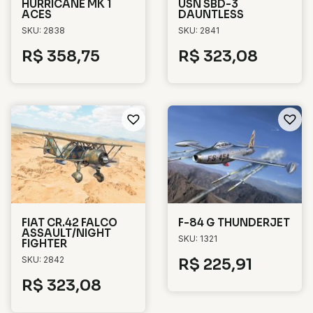
HURRICANE MK 1
USN SBD-3
ACES
DAUNTLESS
SKU: 2838
SKU: 2841
R$
358,75
R$
323,08
FIAT CR.42 FALCO
F-84 G THUNDERJET
ASSAULT/NIGHT
SKU: 1321
FIGHTER
SKU: 2842
R$
225,91
R$
323,08