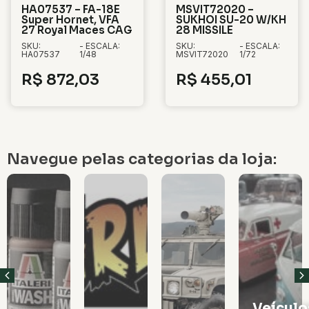
HA07537 – FA-18E
MSVIT72020 –
Super Hornet, VFA
SUKHOI SU-20 W/KH
27 Royal Maces CAG
28 MISSILE
SKU:
- ESCALA:
SKU:
- ESCALA:
HA07537
1/48
MSVIT72020
1/72
R$
872,03
R$
455,01
Navegue pelas categorias da loja:
Veículos
Vagões