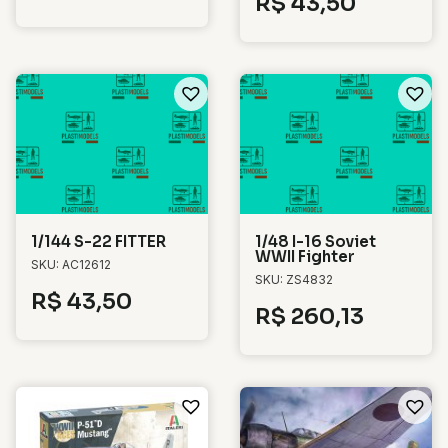
R$
43,50
1/144 S-22 FITTER
1/48 I-16 Soviet
WWII Fighter
SKU: AC12612
SKU: ZS4832
R$
43,50
R$
260,13