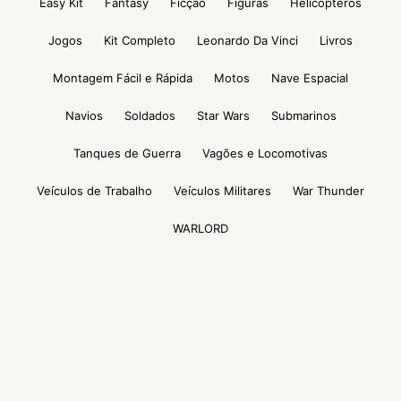
Easy Kit
Fantasy
Ficção
Figuras
Helicópteros
Jogos
Kit Completo
Leonardo Da Vinci
Livros
Montagem Fácil e Rápida
Motos
Nave Espacial
Navios
Soldados
Star Wars
Submarinos
Tanques de Guerra
Vagões e Locomotivas
Veículos de Trabalho
Veículos Militares
War Thunder
WARLORD