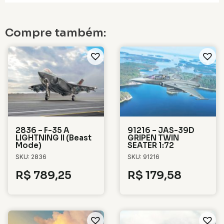
Compre também:
2836 – F-35 A
91216 – JAS-39D
LIGHTNING II (Beast
GRIPEN TWIN
Mode)
SEATER 1:72
SKU: 2836
SKU: 91216
R$
789,25
R$
179,58