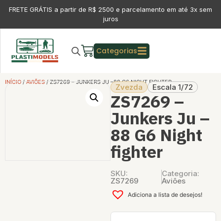
FRETE GRÁTIS a partir de R$ 2500 e parcelamento em até 3x sem
juros
Categorias
INÍCIO
/
AVIÕES
/ ZS7269 – JUNKERS JU –88 G6 NIGHT FIGHTER
Zvezda
Escala 1/72
ZS7269 –
Junkers Ju –
88 G6 Night
fighter
SKU:
Categoria:
ZS7269
Aviões
Adiciona a lista de desejos!