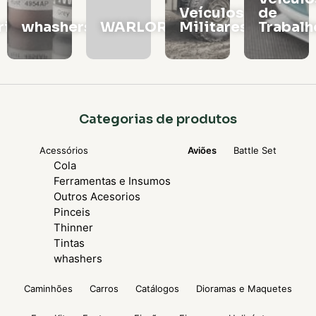
Veículos
de
e
rs
WARLORD
Militares
Trabalho
Locomo
Categorias de produtos
Acessórios
Aviões
Battle Set
Cola
Ferramentas e Insumos
Outros Acesorios
Pinceis
Thinner
Tintas
whashers
Caminhões
Carros
Catálogos
Dioramas e Maquetes