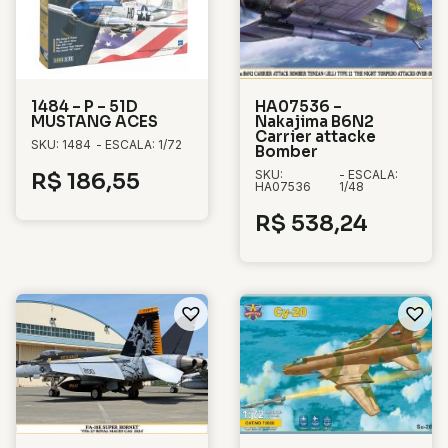
1484 – P – 51D
HA07536 –
MUSTANG ACES
Nakajima B6N2
Carrier attacke
SKU: 1484
- ESCALA: 1/72
Bomber
SKU:
- ESCALA:
R$
186,55
HA07536
1/48
R$
538,24