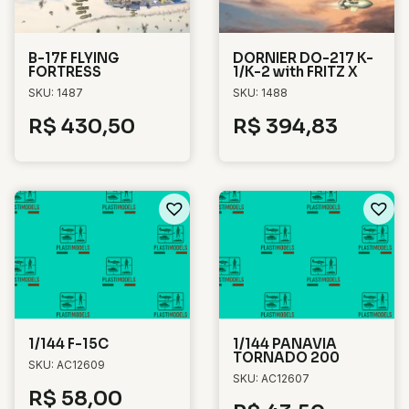
B-17F FLYING
DORNIER DO-217 K-
FORTRESS
1/K-2 with FRITZ X
SKU: 1487
SKU: 1488
R$
430,50
R$
394,83
1/144 F-15C
1/144 PANAVIA
TORNADO 200
SKU: AC12609
SKU: AC12607
R$
58,00