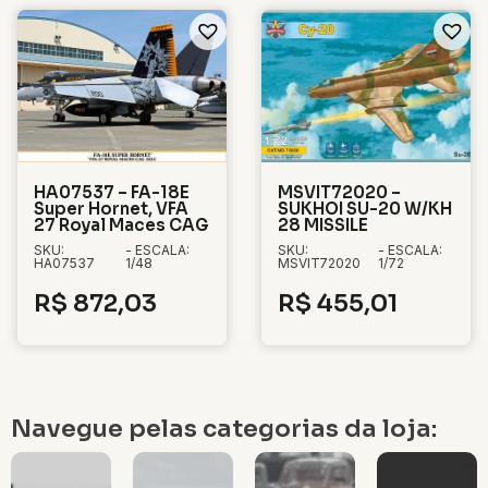
HA07537 – FA-18E
MSVIT72020 –
Super Hornet, VFA
SUKHOI SU-20 W/KH
27 Royal Maces CAG
28 MISSILE
SKU:
- ESCALA:
SKU:
- ESCALA:
HA07537
1/48
MSVIT72020
1/72
R$
872,03
R$
455,01
Navegue pelas categorias da loja: