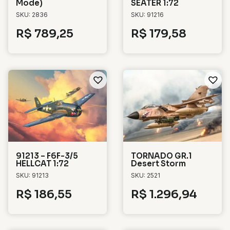
Mode)
SEATER 1:72
SKU: 2836
SKU: 91216
R$
789,25
R$
179,58
91213 – F6F-3/5
TORNADO GR.1
HELLCAT 1:72
Desert Storm
SKU: 91213
SKU: 2521
R$
186,55
R$
1.296,94