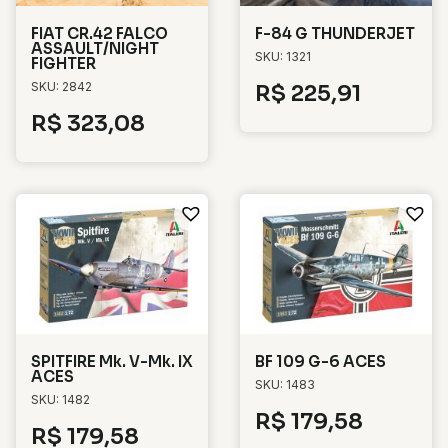
FIAT CR.42 FALCO
F-84 G THUNDERJET
ASSAULT/NIGHT
SKU: 1321
FIGHTER
SKU: 2842
R$
225,91
R$
323,08
SPITFIRE Mk. V-Mk. IX
BF 109 G-6 ACES
ACES
SKU: 1483
SKU: 1482
R$
179,58
R$
179,58