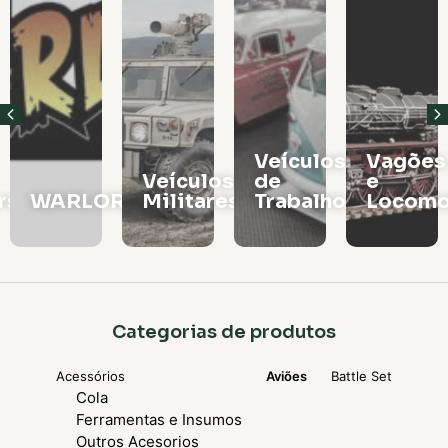
Veículos
Vagões
Veículos
de
e
rs
WARLORD
Militares
Trabalho
Locomo
Categorias de produtos
Acessórios
Aviões
Battle Set
Cola
Ferramentas e Insumos
Outros Acesorios