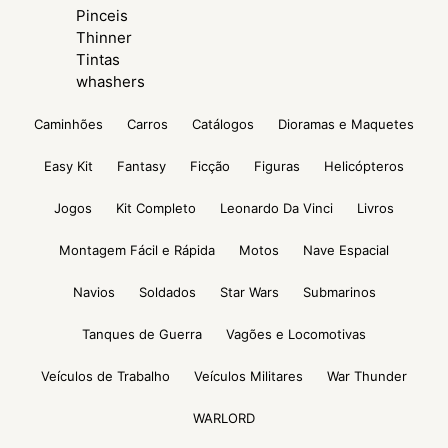
Pinceis
Thinner
Tintas
whashers
Caminhões
Carros
Catálogos
Dioramas e Maquetes
Easy Kit
Fantasy
Ficção
Figuras
Helicópteros
Jogos
Kit Completo
Leonardo Da Vinci
Livros
Montagem Fácil e Rápida
Motos
Nave Espacial
Navios
Soldados
Star Wars
Submarinos
Tanques de Guerra
Vagões e Locomotivas
Veículos de Trabalho
Veículos Militares
War Thunder
WARLORD