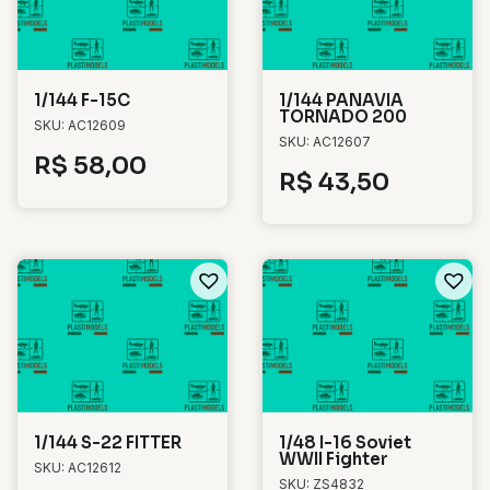
1/144 F-15C
1/144 PANAVIA
TORNADO 200
SKU: AC12609
SKU: AC12607
R$
58,00
R$
43,50
1/144 S-22 FITTER
1/48 I-16 Soviet
WWII Fighter
SKU: AC12612
SKU: ZS4832