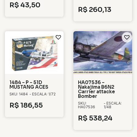
R$
43,50
R$
260,13
1484 – P – 51D
HA07536 –
MUSTANG ACES
Nakajima B6N2
Carrier attacke
SKU: 1484
- ESCALA: 1/72
Bomber
SKU:
- ESCALA:
R$
186,55
HA07536
1/48
R$
538,24