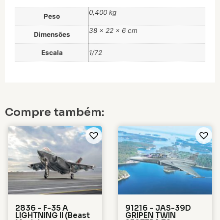
0,400 kg
Peso
38 × 22 × 6 cm
Dimensões
Escala
1/72
Compre também:
2836 – F-35 A
91216 – JAS-39D
LIGHTNING II (Beast
GRIPEN TWIN