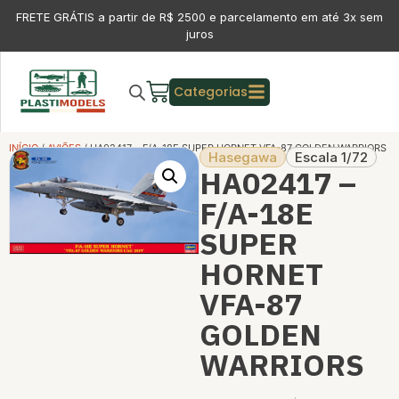
FRETE GRÁTIS a partir de R$ 2500 e parcelamento em até 3x sem
juros
Categorias
INÍCIO
/
AVIÕES
/ HA02417 – F/A-18E SUPER HORNET VFA-87 GOLDEN WARRIORS
Hasegawa
Escala 1/72
HA02417 –
F/A-18E
SUPER
HORNET
VFA-87
GOLDEN
WARRIORS