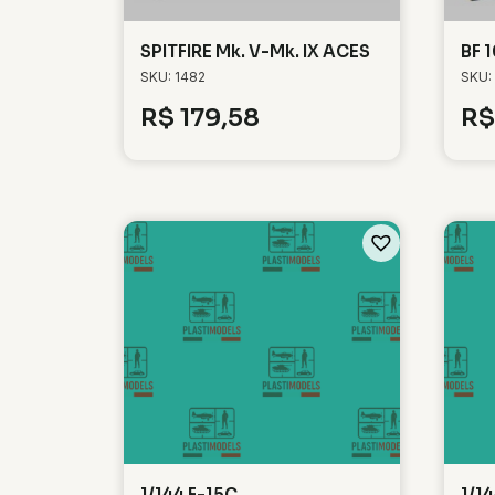
SPITFIRE Mk. V-Mk. IX ACES
BF 
SKU: 1482
SKU:
R$
179,58
R$
1/144 F-15C
1/1