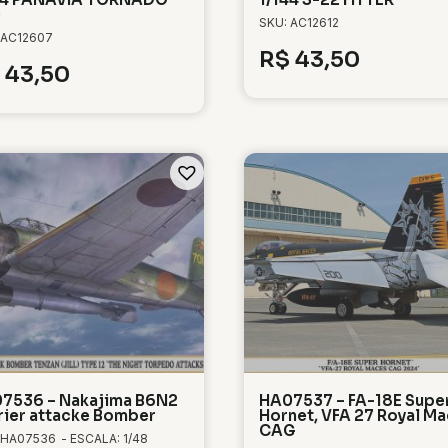
0
SKU: AC12612
 AC12607
R$
43,50
43,50
7536 – Nakajima B6N2
HA07537 – FA-18E Supe
rier attacke Bomber
Hornet, VFA 27 Royal M
CAG
 HA07536
- ESCALA: 1/48