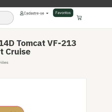
Favoritos
Cadastre-se
14D Tomcat VF-213
t Cruise
viões