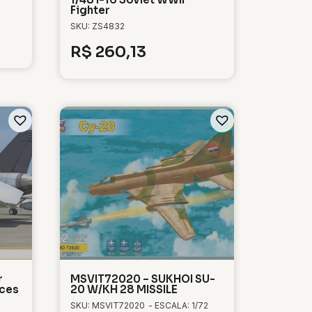
Fighter
SKU: ZS4832
R$
260,13
r
MSVIT72020 – SUKHOI SU-
aces
20 W/KH 28 MISSILE
SKU: MSVIT72020
- ESCALA: 1/72