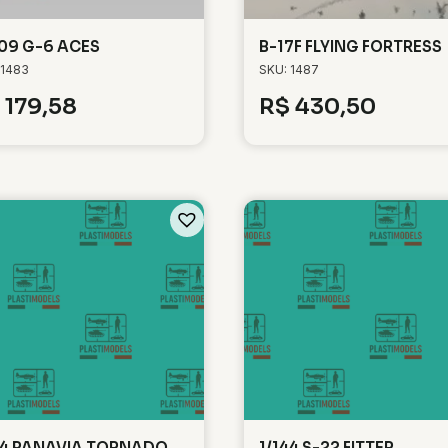
109 G-6 ACES
B-17F FLYING FORTRESS
 1483
SKU: 1487
179,58
R$
430,50
44 PANAVIA TORNADO
1/144 S-22 FITTER