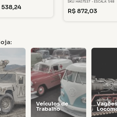
SKU: HA07537
- ESCALA: 1/48
538,24
R$
872,03
oja:
Veículos de
Vagões
s
Trabalho
Locomo