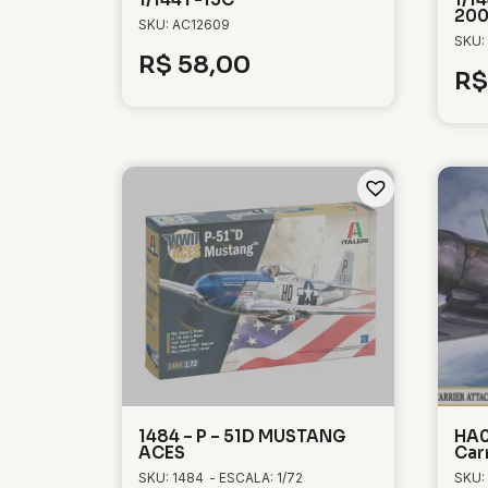
20
SKU: AC12609
SKU:
R$
58,00
R$
1484 – P – 51D MUSTANG
HA0
ACES
Car
SKU: 1484
- ESCALA: 1/72
SKU: