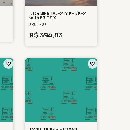
DORNIER DO-217 K-1/K-2
with FRITZ X
SKU: 1488
R$
394,83
1/48 I-16 Soviet WWII