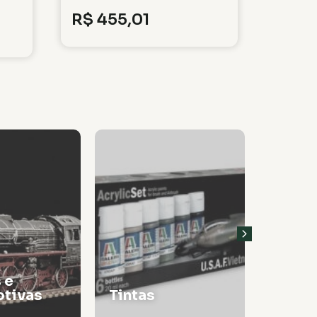
R$
455,01
 e
tivas
Tintas
Thinn