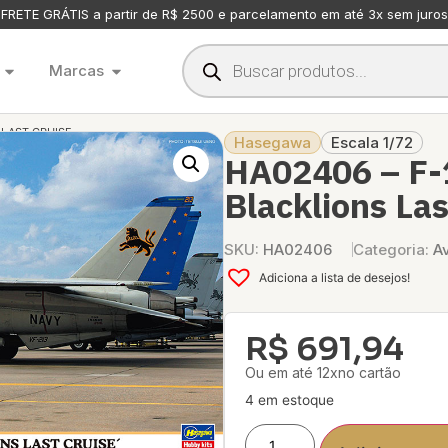
FRETE GRÁTIS a partir de R$ 2500 e parcelamento em até 3x sem juros
Marcas
 LAST CRUISE
Hasegawa
Escala 1/72
HA02406 – F-
Blacklions Las
SKU:
HA02406
Categoria:
A
Adiciona a lista de desejos!
R$
691,94
Ou em até 12xno cartão
4 em estoque