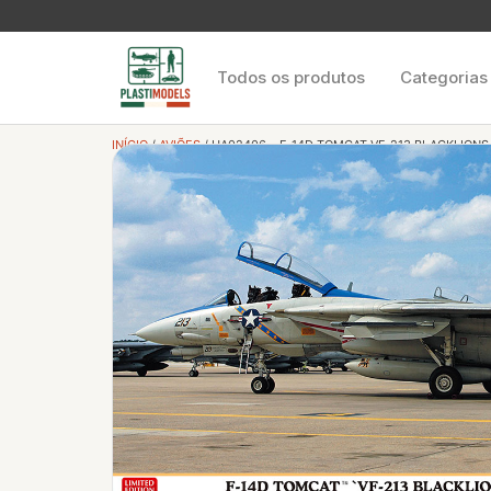
Todos os produtos
Categorias
INÍCIO
/
AVIÕES
/ HA02406 – F-14D TOMCAT VF-213 BLACKLIONS