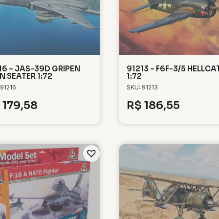
16 – JAS-39D GRIPEN
91213 – F6F-3/5 HELLCA
N SEATER 1:72
1:72
 91216
SKU: 91213
179,58
R$
186,55