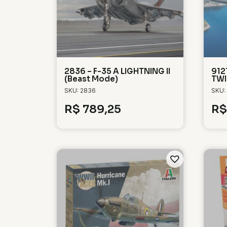
2836 – F-35 A LIGHTNING II
912
(Beast Mode)
TWI
SKU: 2836
SKU:
R$
789,25
R$