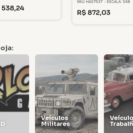
SKU: HA07537
- ESCALA: 1/48
538,24
R$
872,03
oja:
Veículos de
Vagões
s
Trabalho
Locomo