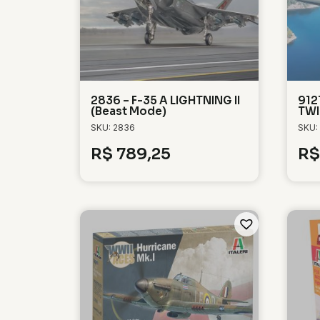
2836 – F-35 A LIGHTNING II
912
(Beast Mode)
TWI
SKU: 2836
SKU:
R$
789,25
R$