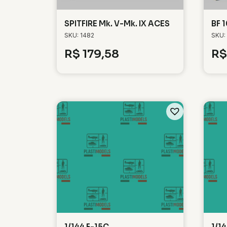
SPITFIRE Mk. V-Mk. IX ACES
BF 
SKU: 1482
SKU:
R$
179,58
R$
1/144 F-15C
1/1