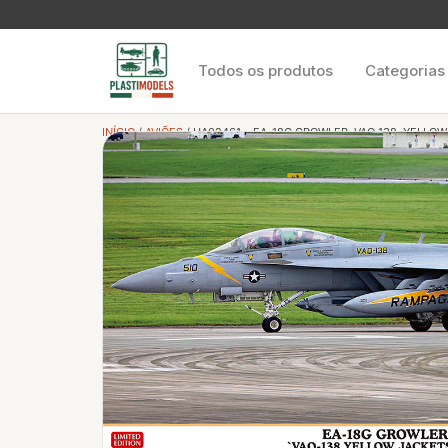
Todos os produtos
Categorias
INÍCIO
/
AVIÕES
/ HA02461 – EA-18G GROWLER, VAQ 138, YELLO