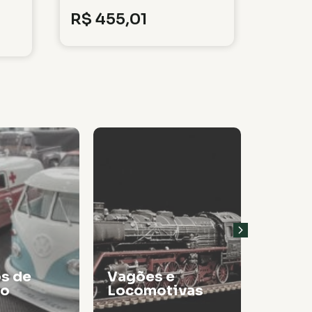
R$
455,01
 e
tivas
Tintas
Thinn