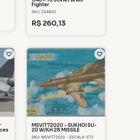
Fighter
SKU: ZS4832
R$
260,13
r
MSVIT72020 – SUKHOI SU-
aces
20 W/KH 28 MISSILE
SKU: MSVIT72020
- ESCALA: 1/72