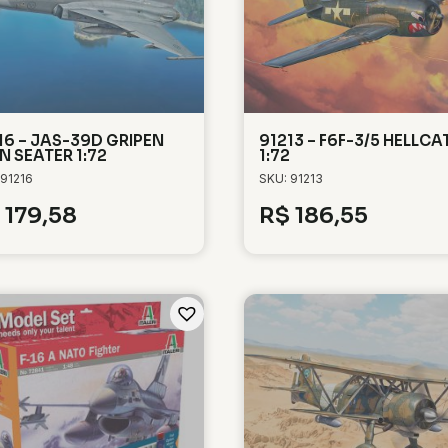
16 – JAS-39D GRIPEN
91213 – F6F-3/5 HELLCA
N SEATER 1:72
1:72
 91216
SKU: 91213
179,58
R$
186,55