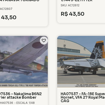
0
SKU: AC12612
 AC12607
R$
43,50
43,50
7536 – Nakajima B6N2
HA07537 – FA-18E Supe
rier attacke Bomber
Hornet, VFA 27 Royal M
CAG
 HA07536
- ESCALA: 1/48