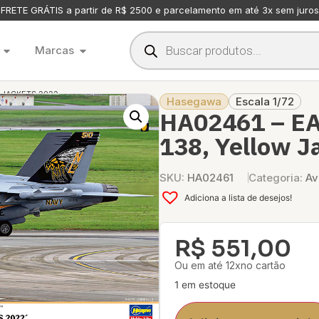
FRETE GRÁTIS a partir de R$ 2500 e parcelamento em até 3x sem juros
Marcas
W JACKETS 2022
Hasegawa
Escala 1/72
HA02461 – EA
138, Yellow J
SKU:
HA02461
Categoria:
Av
Adiciona a lista de desejos!
R$
551,00
Ou em até 12xno cartão
1 em estoque