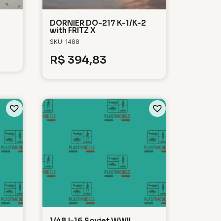
DORNIER DO-217 K-1/K-2
with FRITZ X
SKU: 1488
R$
394,83
1/48 I-16 Soviet WWII