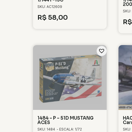
20
SKU: AC12609
SKU:
R$
58,00
R$
1484 – P – 51D MUSTANG
HA0
ACES
Car
SKU: 1484
- ESCALA: 1/72
SKU: