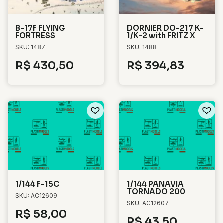
B-17F FLYING
DORNIER DO-217 K-
FORTRESS
1/K-2 with FRITZ X
SKU: 1487
SKU: 1488
R$
430,50
R$
394,83
1/144 F-15C
1/144 PANAVIA
TORNADO 200
SKU: AC12609
SKU: AC12607
R$
58,00
R$
43,50