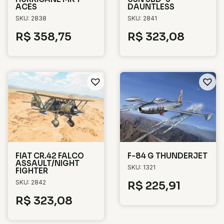
ACES
DAUNTLESS
SKU: 2838
SKU: 2841
R$
358,75
R$
323,08
FIAT CR.42 FALCO
F-84 G THUNDERJET
ASSAULT/NIGHT
SKU: 1321
FIGHTER
SKU: 2842
R$
225,91
R$
323,08