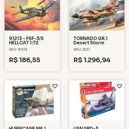
91213 – F6F-3/5
TORNADO GR.1
HELLCAT 1:72
Desert Storm
SKU: 91213
SKU: 2521
R$
186,55
R$
1.296,94
HURRICANE MK 1
USN SBD-3