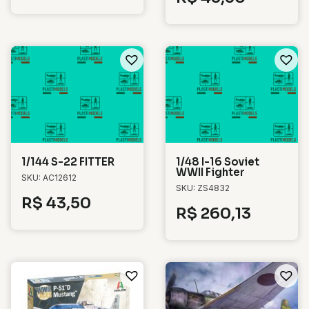
1/144 S-22 FITTER
1/48 I-16 Soviet
WWII Fighter
SKU: AC12612
SKU: ZS4832
R$
43,50
R$
260,13