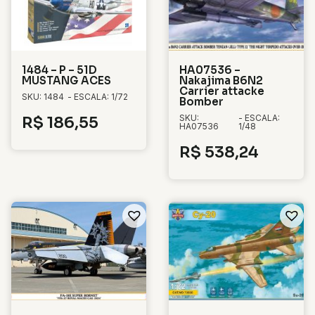
1484 – P – 51D
HA07536 –
MUSTANG ACES
Nakajima B6N2
Carrier attacke
SKU: 1484
- ESCALA: 1/72
Bomber
SKU:
- ESCALA:
R$
186,55
HA07536
1/48
R$
538,24