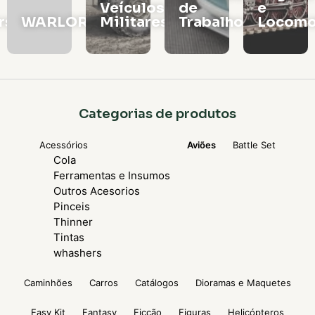
Veículos
de
e
rs
WARLORD
Militares
Trabalho
Locomo
Categorias de produtos
Acessórios
Aviões
Battle Set
Cola
Ferramentas e Insumos
Outros Acesorios
Pinceis
Thinner
Tintas
whashers
Caminhões
Carros
Catálogos
Dioramas e Maquetes
Easy Kit
Fantasy
Ficção
Figuras
Helicópteros