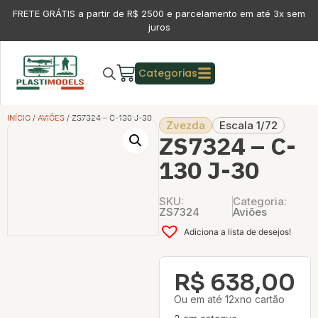
FRETE GRÁTIS a partir de R$ 2500 e parcelamento em até 3x sem
juros
Categorias
INÍCIO
/
AVIÕES
/ ZS7324 – C-130 J-30
Zvezda
Escala 1/72
ZS7324 – C-
130 J-30
SKU:
Categoria:
ZS7324
Aviões
Adiciona a lista de desejos!
R$
638,00
Ou em até 12xno cartão