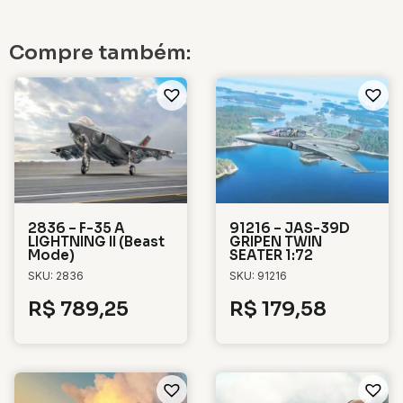
Compre também:
2836 – F-35 A
91216 – JAS-39D
LIGHTNING II (Beast
GRIPEN TWIN
Mode)
SEATER 1:72
SKU: 2836
SKU: 91216
R$
789,25
R$
179,58