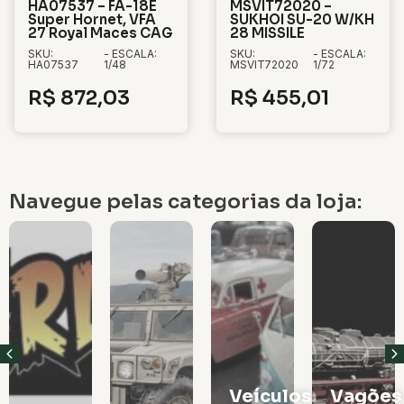
HA07537 – FA-18E
MSVIT72020 –
Super Hornet, VFA
SUKHOI SU-20 W/KH
27 Royal Maces CAG
28 MISSILE
SKU:
- ESCALA:
SKU:
- ESCALA:
HA07537
1/48
MSVIT72020
1/72
R$
872,03
R$
455,01
Navegue pelas categorias da loja:
Veículos
Vagões