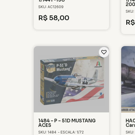
20
SKU: AC12609
SKU:
R$
58,00
R$
1484 – P – 51D MUSTANG
HA0
ACES
Car
SKU: 1484
- ESCALA: 1/72
SKU: