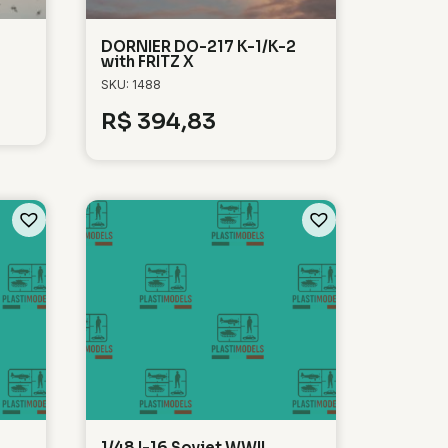
DORNIER DO-217 K-1/K-2
with FRITZ X
SKU: 1488
R$
394,83
1/48 I-16 Soviet WWII