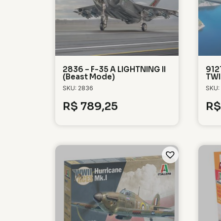
2836 – F-35 A LIGHTNING II
912
(Beast Mode)
TWI
SKU: 2836
SKU:
R$
789,25
R$