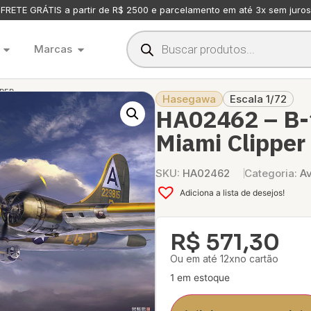
FRETE GRÁTIS a partir de R$ 2500 e parcelamento em até 3x sem juros
Marcas
PPER
Hasegawa
Escala 1/72
HA02462 – B-1
Miami Clipper
SKU:
HA02462
Categoria:
Av
Adiciona a lista de desejos!
R$
571,30
Ou em até 12xno cartão
1 em estoque