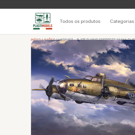
Todos os produtos
Categorias
INÍCIO
/
AVIÕES
/ HA02462 – B-17F FLYING FORTRESS MIAMI CLI