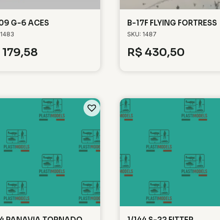
109 G-6 ACES
B-17F FLYING FORTRESS
 1483
SKU: 1487
179,58
R$
430,50
44 PANAVIA TORNADO
1/144 S-22 FITTER