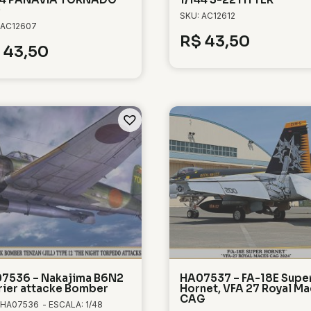
0
SKU: AC12612
 AC12607
R$
43,50
43,50
7536 – Nakajima B6N2
HA07537 – FA-18E Supe
rier attacke Bomber
Hornet, VFA 27 Royal M
CAG
 HA07536
- ESCALA: 1/48