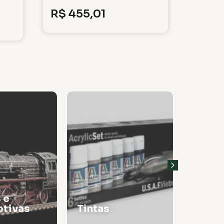
R$
455,01
 e
tivas
Tintas
Thinn