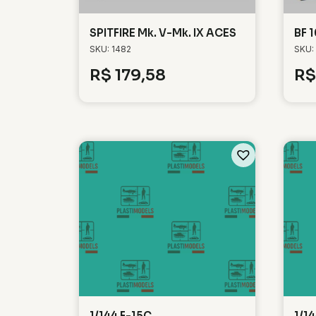
SPITFIRE Mk. V-Mk. IX ACES
BF 
SKU: 1482
SKU:
R$
179,58
R$
1/144 F-15C
1/1