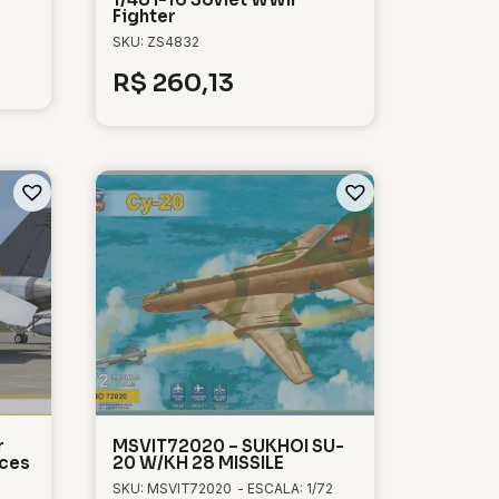
Fighter
SKU: ZS4832
R$
260,13
r
MSVIT72020 – SUKHOI SU-
aces
20 W/KH 28 MISSILE
SKU: MSVIT72020
- ESCALA: 1/72