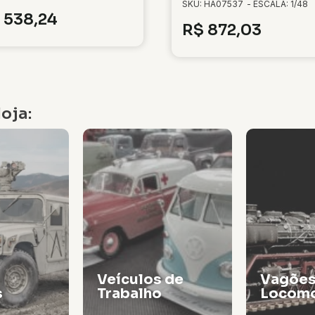
SKU: HA07537
- ESCALA: 1/48
538,24
R$
872,03
oja:
Veículos de
Vagões
s
Trabalho
Locomo