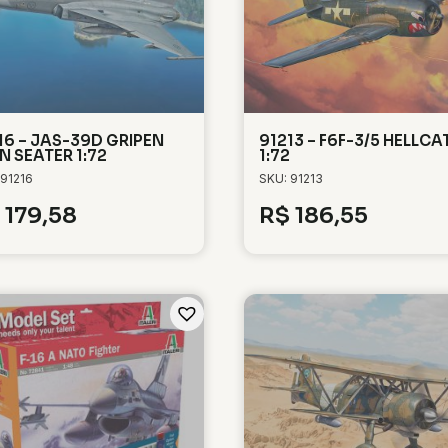
16 – JAS-39D GRIPEN
91213 – F6F-3/5 HELLCA
N SEATER 1:72
1:72
 91216
SKU: 91213
179,58
R$
186,55