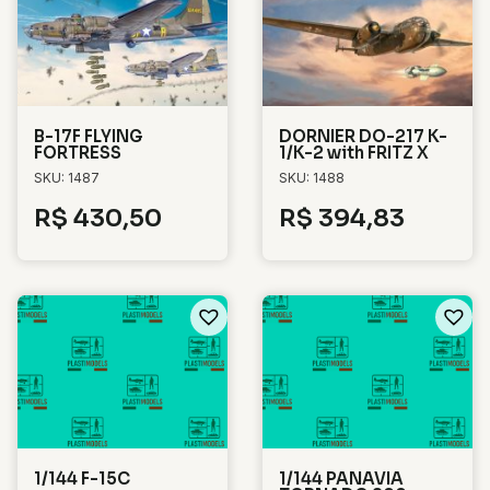
B-17F FLYING
DORNIER DO-217 K-
FORTRESS
1/K-2 with FRITZ X
SKU: 1487
SKU: 1488
R$
430,50
R$
394,83
1/144 F-15C
1/144 PANAVIA