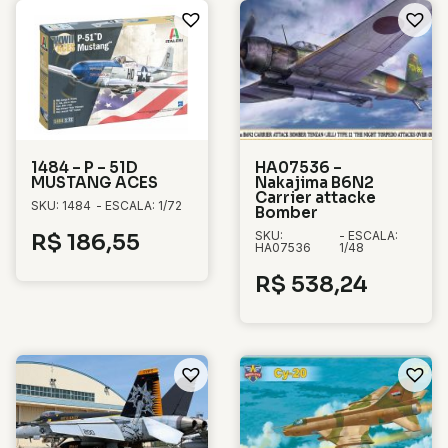
1484 – P – 51D
HA07536 –
MUSTANG ACES
Nakajima B6N2
Carrier attacke
SKU: 1484
- ESCALA: 1/72
Bomber
SKU:
- ESCALA:
R$
186,55
HA07536
1/48
R$
538,24