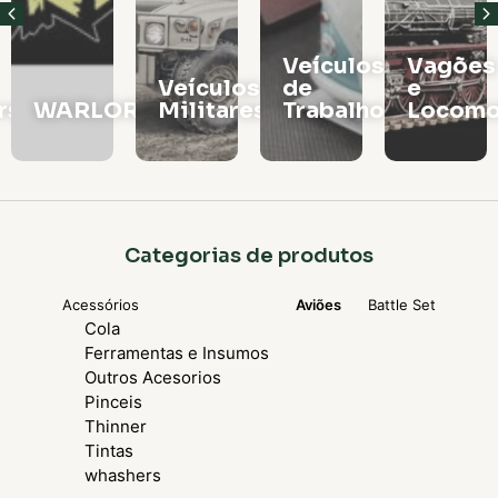
Veículos
Vagões
Veículos
de
e
rs
WARLORD
Militares
Trabalho
Locomo
Categorias de produtos
Acessórios
Aviões
Battle Set
Cola
Ferramentas e Insumos
Outros Acesorios
Pinceis
Thinner
Tintas
whashers