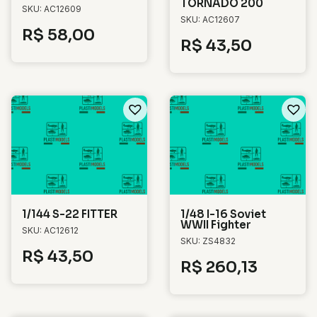
TORNADO 200
SKU: AC12609
SKU: AC12607
R$
58,00
R$
43,50
1/144 S-22 FITTER
1/48 I-16 Soviet
WWII Fighter
SKU: AC12612
SKU: ZS4832
R$
43,50
R$
260,13