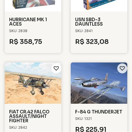
HURRICANE MK 1
USN SBD-3
ACES
DAUNTLESS
SKU: 2838
SKU: 2841
R$
358,75
R$
323,08
FIAT CR.42 FALCO
F-84 G THUNDERJET
ASSAULT/NIGHT
SKU: 1321
FIGHTER
SKU: 2842
R$
225,91