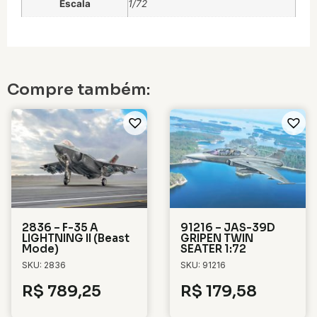
Escala
1/72
Compre também:
2836 – F-35 A
91216 – JAS-39D
LIGHTNING II (Beast
GRIPEN TWIN
Mode)
SEATER 1:72
SKU: 2836
SKU: 91216
R$
789,25
R$
179,58