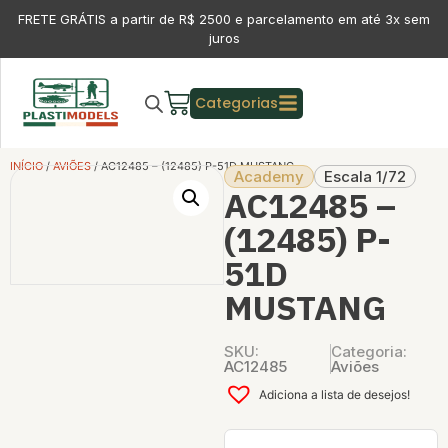
FRETE GRÁTIS a partir de R$ 2500 e parcelamento em até 3x sem
juros
Categorias
INÍCIO
/
AVIÕES
/ AC12485 – (12485) P-51D MUSTANG
Academy
Escala 1/72
AC12485 –
(12485) P-
51D
MUSTANG
SKU:
Categoria:
AC12485
Aviões
Adiciona a lista de desejos!