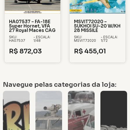
HA07537 – FA-18E
MSVIT72020 –
Super Hornet, VFA
SUKHOI SU-20 W/KH
27 Royal Maces CAG
28 MISSILE
SKU:
- ESCALA:
SKU:
- ESCALA:
HA07537
1/48
MSVIT72020
1/72
R$
872,03
R$
455,01
Navegue pelas categorias da loja: