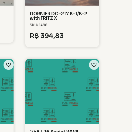
DORNIER DO-217 K-1/K-2
with FRITZ X
SKU: 1488
R$
394,83
1/48 I-16 Soviet WWII