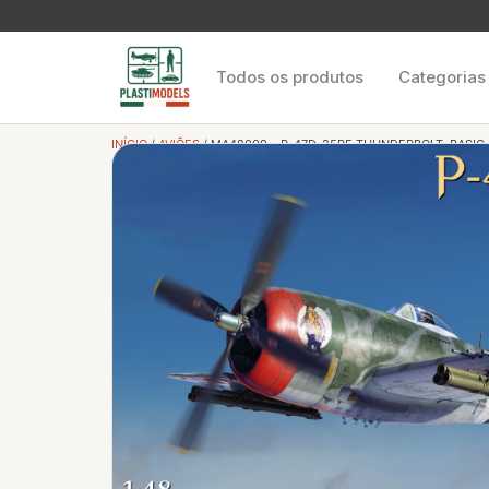
Todos os produtos
Categorias
INÍCIO
/
AVIÕES
/ MA48009 – P-47D-25RE THUNDERBOLT. BASIC 