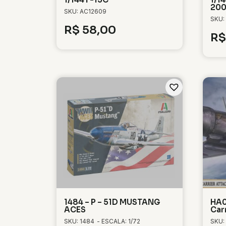
20
SKU: AC12609
SKU:
R$
58,00
R$
1484 – P – 51D MUSTANG
HA0
ACES
Car
SKU: 1484
- ESCALA: 1/72
SKU: