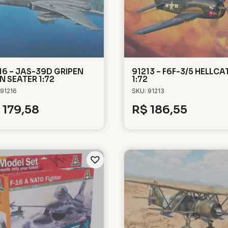
16 – JAS-39D GRIPEN
91213 – F6F-3/5 HELLCA
N SEATER 1:72
1:72
 91216
SKU: 91213
179,58
R$
186,55