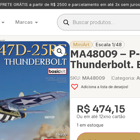
FRETE GRÁTIS a partir de R$ 2500 e parcelamento em até 3x sem juros
Marcas
KIT
MiniArt
Escala 1/48
MA48009 – P
Thunderbolt. B
SKU:
MA48009
Categoria:
A
Adiciona a lista de desejos!
R$
474,15
Ou em até 12xno cartão
1 em estoque