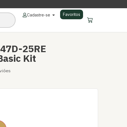
Favoritos
Cadastre-se
-47D-25RE
asic Kit
viões