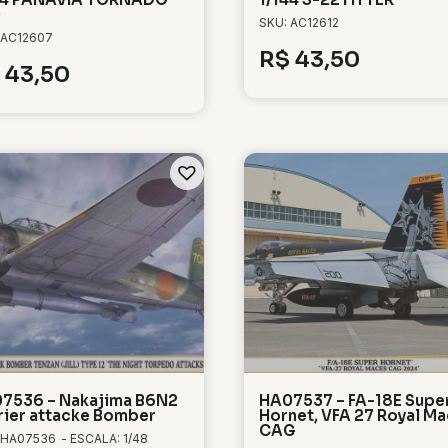
0
SKU: AC12612
 AC12607
R$
43,50
43,50
7536 – Nakajima B6N2
HA07537 – FA-18E Supe
rier attacke Bomber
Hornet, VFA 27 Royal M
CAG
 HA07536
- ESCALA: 1/48