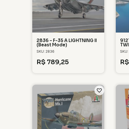
2836 – F-35 A LIGHTNING II
912
(Beast Mode)
TWI
SKU: 2836
SKU:
R$
789,25
R$