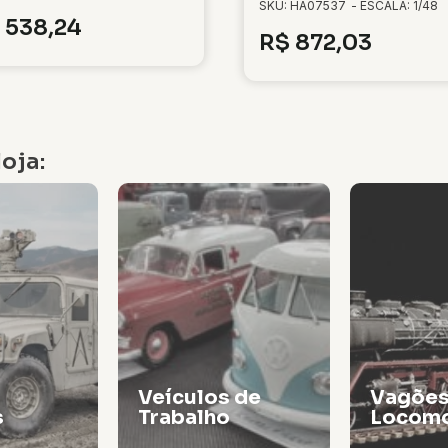
SKU: HA07537
- ESCALA: 1/48
538,24
R$
872,03
oja:
Veículos de
Vagões
s
Trabalho
Locomo