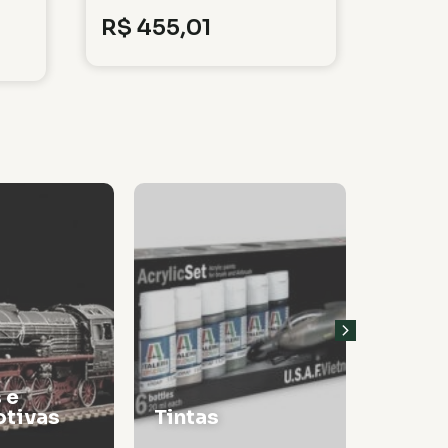
R$
455,01
 e
tivas
Tintas
Thinn