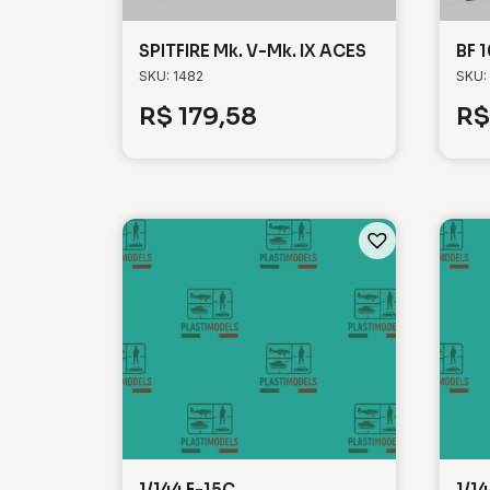
SPITFIRE Mk. V-Mk. IX ACES
BF 
SKU: 1482
SKU:
R$
179,58
R$
1/144 F-15C
1/1