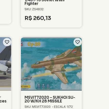
Fighter
SKU: ZS4832
R$
260,13
r
MSVIT72020 – SUKHOI SU-
aces
20 W/KH 28 MISSILE
SKU: MSVIT72020
- ESCALA: 1/72