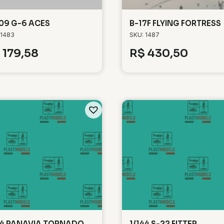
109 G-6 ACES
B-17F FLYING FORTRESS
 1483
SKU: 1487
179,58
R$
430,50
44 PANAVIA TORNADO
1/144 S-22 FITTER