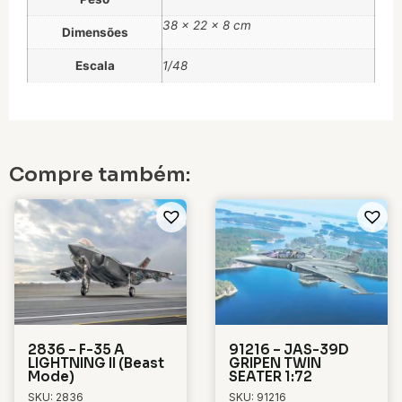
38 × 22 × 8 cm
Dimensões
Escala
1/48
Compre também:
2836 – F-35 A
91216 – JAS-39D
LIGHTNING II (Beast
GRIPEN TWIN
Mode)
SEATER 1:72
SKU: 2836
SKU: 91216