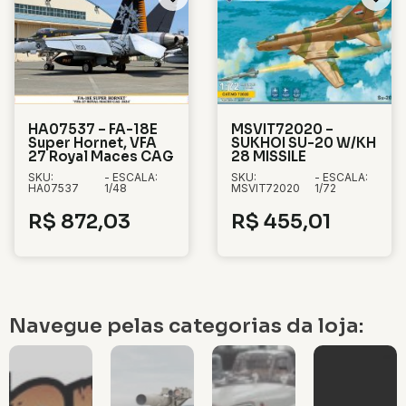
HA07537 – FA-18E
MSVIT72020 –
Super Hornet, VFA
SUKHOI SU-20 W/KH
27 Royal Maces CAG
28 MISSILE
SKU:
- ESCALA:
SKU:
- ESCALA:
HA07537
1/48
MSVIT72020
1/72
R$
872,03
R$
455,01
Navegue pelas categorias da loja: