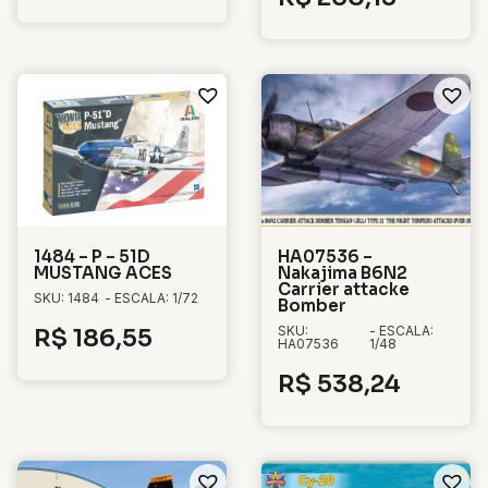
1484 – P – 51D
HA07536 –
MUSTANG ACES
Nakajima B6N2
Carrier attacke
SKU: 1484
- ESCALA: 1/72
Bomber
SKU:
- ESCALA:
R$
186,55
HA07536
1/48
R$
538,24