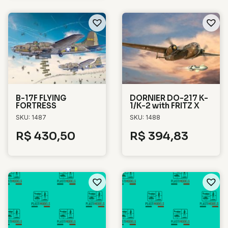
B-17F FLYING
DORNIER DO-217 K-
FORTRESS
1/K-2 with FRITZ X
SKU: 1487
SKU: 1488
R$
430,50
R$
394,83