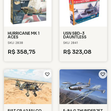
HURRICANE MK 1
USN SBD-3
ACES
DAUNTLESS
SKU: 2838
SKU: 2841
R$
358,75
R$
323,08
FIAT CR.42 FALCO
F-84 G THUNDERJET