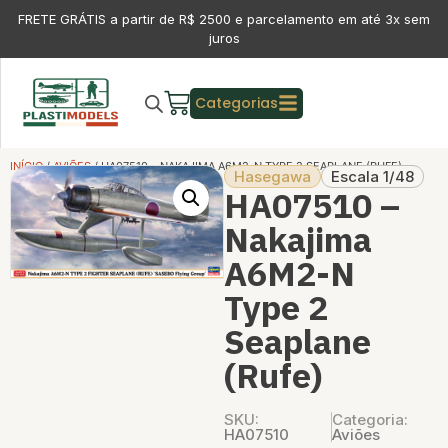
FRETE GRÁTIS a partir de R$ 2500 e parcelamento em até 3x sem
juros
Categorias
INÍCIO
/
AVIÕES
/ HA07510 – NAKAJIMA A6M2-N TYPE 2 SEAPLANE (RUFE)
Hasegawa
Escala 1/48
HA07510 –
Nakajima
A6M2-N
Type 2
Seaplane
(Rufe)
SKU:
Categoria:
HA07510
Aviões