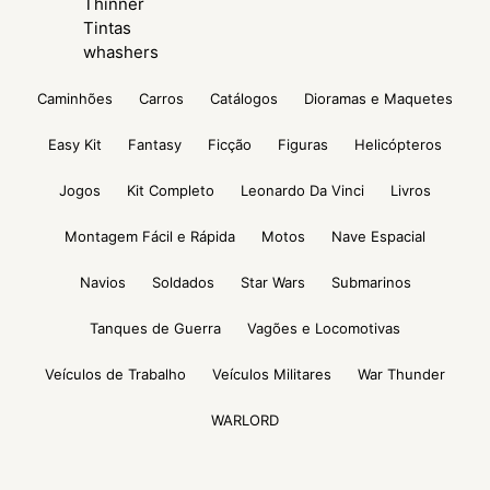
Thinner
Tintas
whashers
Caminhões
Carros
Catálogos
Dioramas e Maquetes
Easy Kit
Fantasy
Ficção
Figuras
Helicópteros
Jogos
Kit Completo
Leonardo Da Vinci
Livros
Montagem Fácil e Rápida
Motos
Nave Espacial
Navios
Soldados
Star Wars
Submarinos
Tanques de Guerra
Vagões e Locomotivas
Veículos de Trabalho
Veículos Militares
War Thunder
WARLORD