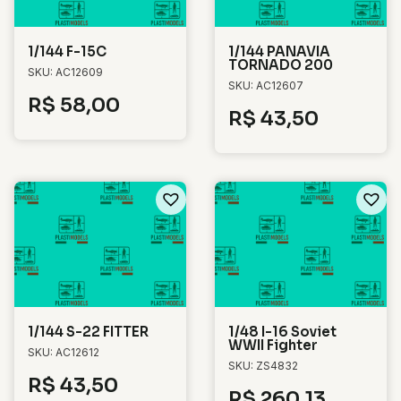
1/144 F-15C
1/144 PANAVIA
TORNADO 200
SKU: AC12609
SKU: AC12607
R$
58,00
R$
43,50
1/144 S-22 FITTER
1/48 I-16 Soviet
WWII Fighter
SKU: AC12612
SKU: ZS4832
R$
43,50
R$
260,13