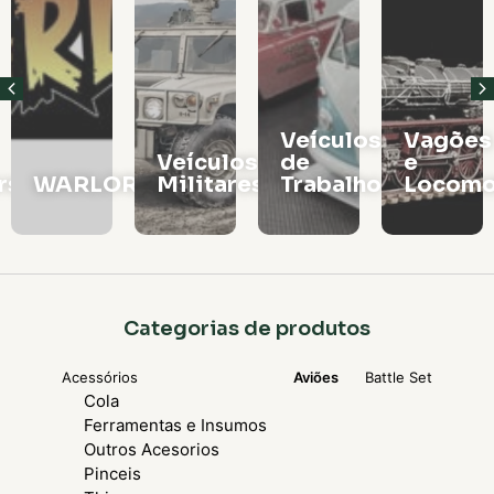
Veículos
Vagões
Veículos
de
e
rs
WARLORD
Militares
Trabalho
Locomo
Categorias de produtos
Acessórios
Aviões
Battle Set
Cola
Ferramentas e Insumos
Outros Acesorios
Pinceis