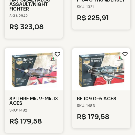
ASSAULT/NIGHT
SKU: 1321
FIGHTER
SKU: 2842
R$
225,91
R$
323,08
SPITFIRE Mk. V-Mk. IX
BF 109 G-6 ACES
ACES
SKU: 1483
SKU: 1482
R$
179,58
R$
179,58