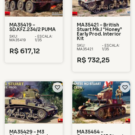
MA35419 –
MA35421 – British
SD.KFZ.234/2 PUMA
Stuart Mk.I “Honey”
Early Prod. Interior
SKU:
- ESCALA:
Kit
MA35419
1/35
SKU:
- ESCALA:
MA35421
1/35
R$
617,12
R$
732,25
MA35429 – M3
MA35454 –