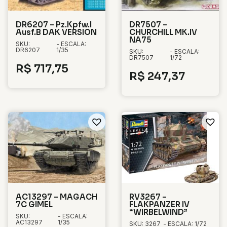
DR6207 – Pz.Kpfw.I
DR7507 –
Ausf.B DAK VERSION
CHURCHILL MK.IV
NA75
SKU:
- ESCALA:
DR6207
1/35
SKU:
- ESCALA:
DR7507
1/72
R$
717,75
R$
247,37
AC13297 – MAGACH
RV3267 –
7C GIMEL
FLAKPANZER IV
“WIRBELWIND”
SKU:
- ESCALA:
AC13297
1/35
SKU: 3267
- ESCALA: 1/72