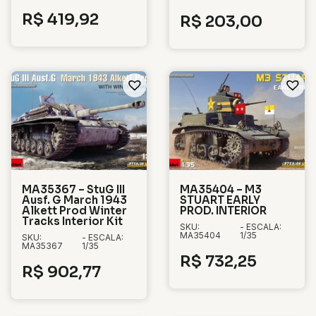
R$
419,92
R$
203,00
MA35367 – StuG III
MA35404 – M3
Ausf. G March 1943
STUART EARLY
Alkett Prod Winter
PROD. INTERIOR
Tracks Interior Kit
SKU:
- ESCALA:
MA35404
1/35
SKU:
- ESCALA:
MA35367
1/35
R$
732,25
R$
902,77