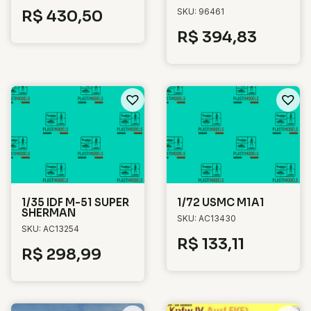
SKU: 96461
R$
430,50
R$
394,83
1/35 IDF M-51 SUPER
1/72 USMC M1A1
SHERMAN
SKU: AC13430
SKU: AC13254
R$
133,11
R$
298,99