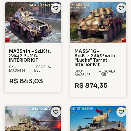
MA35414 – Sd.Kfz.
MA35416 –
234/2 PUMA.
Sd.Kfz.234/2 with
INTERIOR KIT
“Luchs” Turret.
Interior Kit
SKU:
- ESCALA:
MA35414
1/35
SKU:
- ESCALA:
MA35416
1/35
R$
843,03
R$
874,35