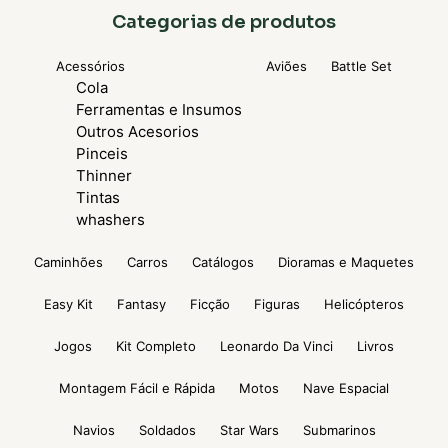
Categorias de produtos
Acessórios
Aviões
Battle Set
Cola
Ferramentas e Insumos
Outros Acesorios
Pinceis
Thinner
Tintas
whashers
Caminhões
Carros
Catálogos
Dioramas e Maquetes
Easy Kit
Fantasy
Ficção
Figuras
Helicópteros
Jogos
Kit Completo
Leonardo Da Vinci
Livros
Montagem Fácil e Rápida
Motos
Nave Espacial
Navios
Soldados
Star Wars
Submarinos