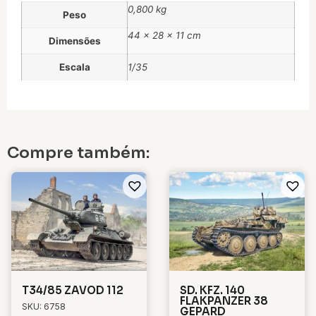
0,800 kg
Peso
44 × 28 × 11 cm
Dimensões
Escala
1/35
Compre também:
T34/85 ZAVOD 112
SD. KFZ. 140
FLAKPANZER 38
SKU: 6758
GEPARD