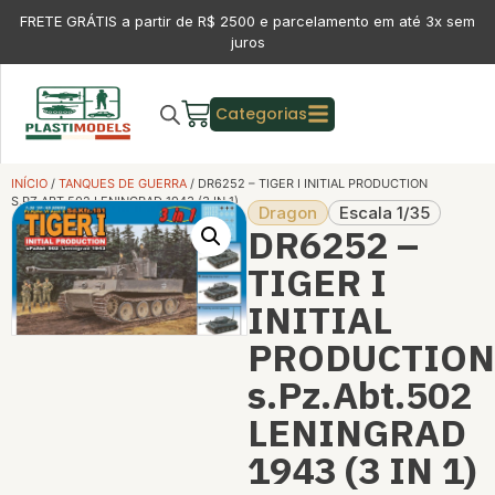
FRETE GRÁTIS a partir de R$ 2500 e parcelamento em até 3x sem
juros
Categorias
INÍCIO
/
TANQUES DE GUERRA
/ DR6252 – TIGER I INITIAL PRODUCTION
S.PZ.ABT.502 LENINGRAD 1943 (3 IN 1)
Dragon
Escala 1/35
DR6252 –
TIGER I
INITIAL
PRODUCTION
s.Pz.Abt.502
LENINGRAD
1943 (3 IN 1)