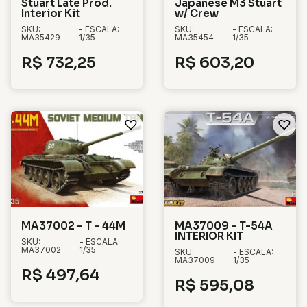
Stuart Late Prod.
Japanese M3 Stuart
Interior Kit
w/ Crew
SKU:
- ESCALA:
SKU:
- ESCALA:
MA35429
1/35
MA35454
1/35
R$
732,25
R$
603,20
MA37002 – T – 44M
MA37009 – T-54A
INTERIOR KIT
SKU:
- ESCALA:
MA37002
1/35
SKU:
- ESCALA:
MA37009
1/35
R$
497,64
R$
595,08