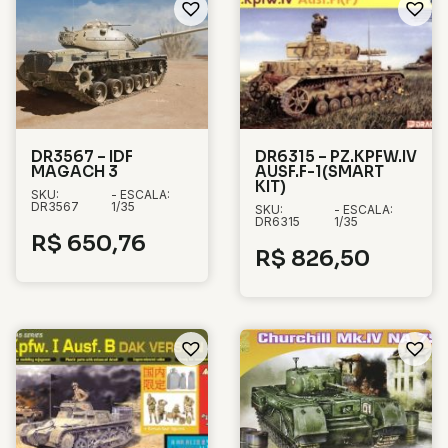
DR3567 – IDF
DR6315 – PZ.KPFW.IV
MAGACH 3
AUSF.F-1(SMART
KIT)
SKU:
- ESCALA:
DR3567
1/35
SKU:
- ESCALA:
DR6315
1/35
R$
650,76
R$
826,50