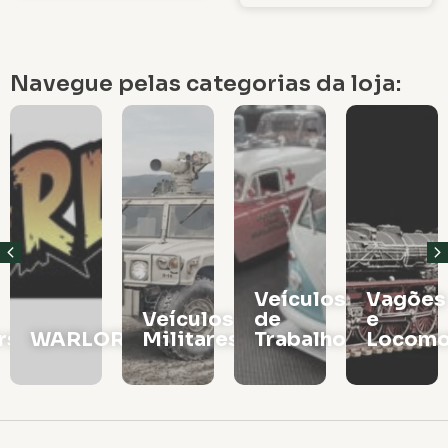
Navegue pelas categorias da loja:
Veículos
Vagões
Veículos
de
e
rs
WARLORD
Militares
Trabalho
Locomo