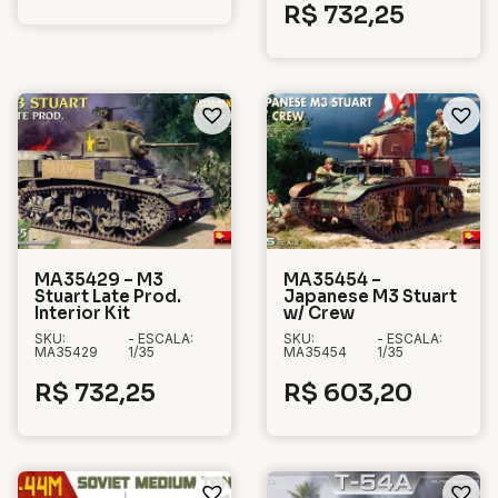
R$
732,25
MA35429 – M3
MA35454 –
Stuart Late Prod.
Japanese M3 Stuart
Interior Kit
w/ Crew
SKU:
- ESCALA:
SKU:
- ESCALA:
MA35429
1/35
MA35454
1/35
R$
732,25
R$
603,20