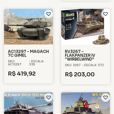
AC13297 – MAGACH
RV3267 –
7C GIMEL
FLAKPANZER IV
“WIRBELWIND”
SKU:
- ESCALA:
AC13297
1/35
SKU: 3267
- ESCALA: 1/72
R$
419,92
R$
203,00