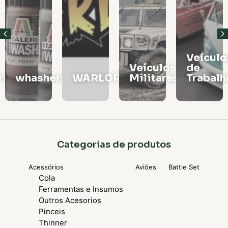
Veículos
Vagões
Veículos
de
e
rs
WARLORD
Militares
Trabalho
Locomo
Categorias de produtos
Acessórios
Aviões
Battle Set
Cola
Ferramentas e Insumos
Outros Acesorios
Pinceis
Thinner