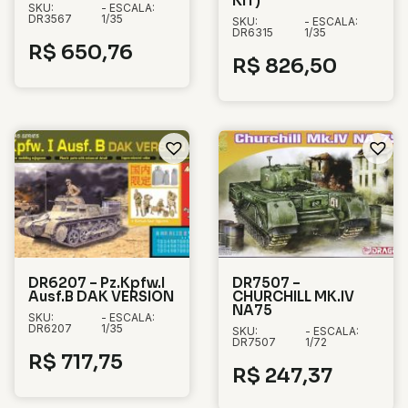
KIT)
SKU:
- ESCALA:
DR3567
1/35
SKU:
- ESCALA:
DR6315
1/35
R$
650,76
R$
826,50
DR6207 – Pz.Kpfw.I
DR7507 –
Ausf.B DAK VERSION
CHURCHILL MK.IV
NA75
SKU:
- ESCALA:
DR6207
1/35
SKU:
- ESCALA:
DR7507
1/72
R$
717,75
R$
247,37