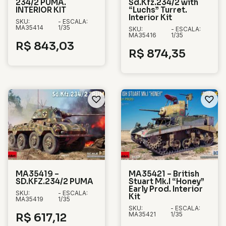
234/2 PUMA.
Sd.Kfz.234/2 with
INTERIOR KIT
“Luchs” Turret.
Interior Kit
SKU:
- ESCALA:
MA35414
1/35
SKU:
- ESCALA:
MA35416
1/35
R$
843,03
R$
874,35
MA35419 –
MA35421 – British
SD.KFZ.234/2 PUMA
Stuart Mk.I “Honey”
Early Prod. Interior
SKU:
- ESCALA:
Kit
MA35419
1/35
SKU:
- ESCALA:
MA35421
1/35
R$
617,12