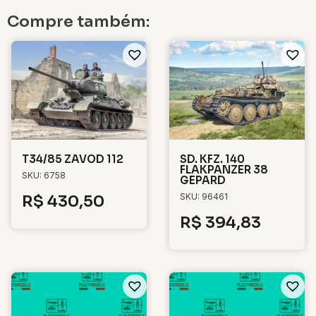
Compre também:
T34/85 ZAVOD 112
SD. KFZ. 140
FLAKPANZER 38
SKU: 6758
GEPARD
SKU: 96461
R$
430,50
R$
394,83