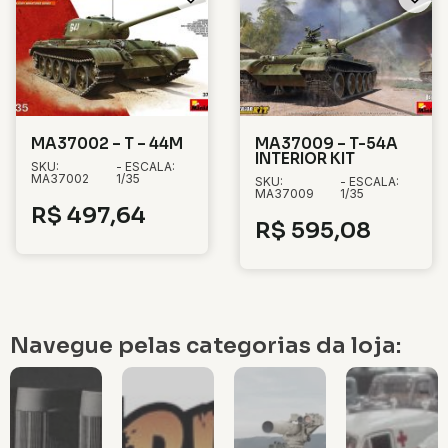
MA37002 – T – 44M
MA37009 – T-54A
INTERIOR KIT
SKU:
- ESCALA:
MA37002
1/35
SKU:
- ESCALA:
MA37009
1/35
R$
497,64
R$
595,08
Navegue pelas categorias da loja: