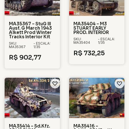
MA35367 – StuG III
MA35404 – M3
Ausf. G March 1943
STUART EARLY
Alkett Prod Winter
PROD. INTERIOR
Tracks Interior Kit
SKU:
- ESCALA:
MA35404
1/35
SKU:
- ESCALA:
MA35367
1/35
R$
732,25
R$
902,77
MA35414 – Sd.Kfz.
MA35416 –