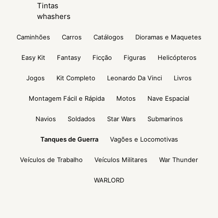
Tintas
whashers
Caminhões
Carros
Catálogos
Dioramas e Maquetes
Easy Kit
Fantasy
Ficção
Figuras
Helicópteros
Jogos
Kit Completo
Leonardo Da Vinci
Livros
Montagem Fácil e Rápida
Motos
Nave Espacial
Navios
Soldados
Star Wars
Submarinos
Tanques de Guerra
Vagões e Locomotivas
Veículos de Trabalho
Veículos Militares
War Thunder
WARLORD