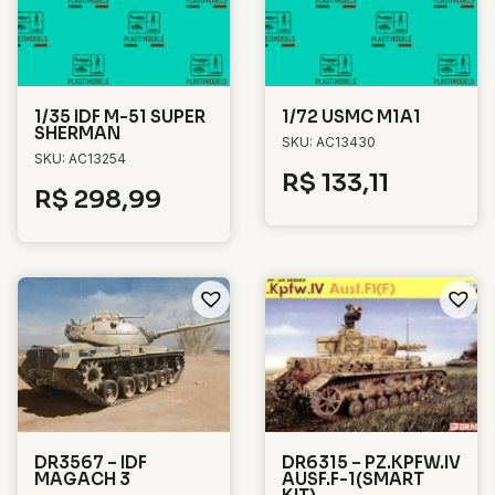
1/35 IDF M-51 SUPER
1/72 USMC M1A1
SHERMAN
SKU: AC13430
SKU: AC13254
R$
133,11
R$
298,99
DR3567 – IDF
DR6315 – PZ.KPFW.IV
MAGACH 3
AUSF.F-1(SMART