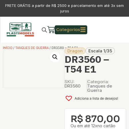
FRETE GRÁTIS a partir de R$ 2500 e parcelamento em até 3x sem
juros
Categorias
INÍCIO
/
TANQUES DE GUERRA
/ DR3560 – T54 E1
Dragon
Escala 1/35
DR3560 –
T54 E1
SKU:
Categoria:
DR3560
Tanques de
Guerra
Adiciona a lista de desejos!
R$
870,00
Ou em até 12xno cartão