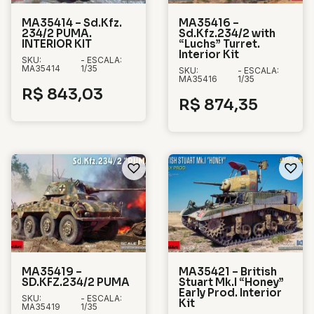
MA35414 – Sd.Kfz.
MA35416 –
234/2 PUMA.
Sd.Kfz.234/2 with
INTERIOR KIT
“Luchs” Turret.
Interior Kit
SKU:
- ESCALA:
MA35414
1/35
SKU:
- ESCALA:
MA35416
1/35
R$
843,03
R$
874,35
MA35419 –
MA35421 – British
SD.KFZ.234/2 PUMA
Stuart Mk.I “Honey”
Early Prod. Interior
SKU:
- ESCALA:
Kit
MA35419
1/35