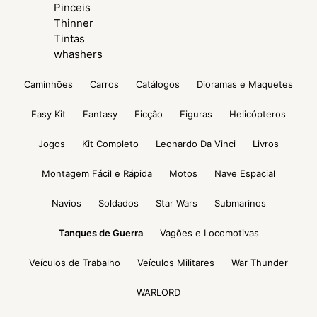
Pinceis
Thinner
Tintas
whashers
Caminhões
Carros
Catálogos
Dioramas e Maquetes
Easy Kit
Fantasy
Ficção
Figuras
Helicópteros
Jogos
Kit Completo
Leonardo Da Vinci
Livros
Montagem Fácil e Rápida
Motos
Nave Espacial
Navios
Soldados
Star Wars
Submarinos
Tanques de Guerra
Vagões e Locomotivas
Veículos de Trabalho
Veículos Militares
War Thunder
WARLORD