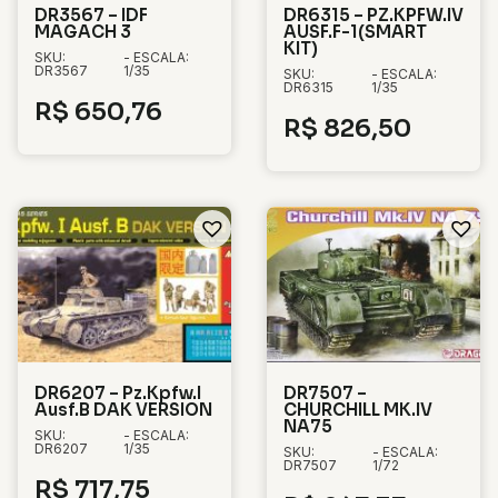
DR3567 – IDF
DR6315 – PZ.KPFW.IV
MAGACH 3
AUSF.F-1(SMART
KIT)
SKU:
- ESCALA:
DR3567
1/35
SKU:
- ESCALA:
DR6315
1/35
R$
650,76
R$
826,50
DR6207 – Pz.Kpfw.I
DR7507 –
Ausf.B DAK VERSION
CHURCHILL MK.IV
NA75
SKU:
- ESCALA:
DR6207
1/35
SKU:
- ESCALA:
DR7507
1/72
R$
717,75