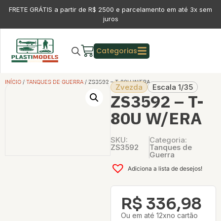
FRETE GRÁTIS a partir de R$ 2500 e parcelamento em até 3x sem
juros
Categorias
INÍCIO
/
TANQUES DE GUERRA
/ ZS3592 – T-80U W/ERA
Zvezda
Escala 1/35
ZS3592 – T-
80U W/ERA
SKU:
Categoria:
ZS3592
Tanques de
Guerra
Adiciona a lista de desejos!
R$
336,98
Ou em até 12xno cartão