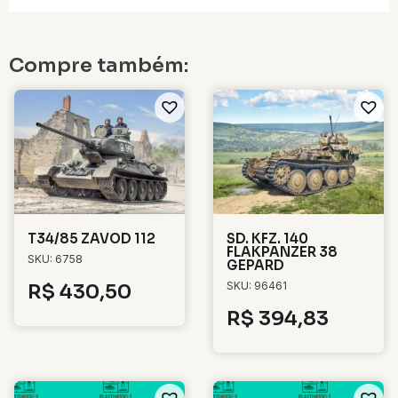
Compre também:
T34/85 ZAVOD 112
SD. KFZ. 140
FLAKPANZER 38
SKU: 6758
GEPARD
SKU: 96461
R$
430,50
R$
394,83