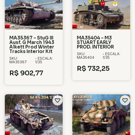
MA35367 – StuG III
MA35404 – M3
Ausf. G March 1943
STUART EARLY
Alkett Prod Winter
PROD. INTERIOR
Tracks Interior Kit
SKU:
- ESCALA:
MA35404
1/35
SKU:
- ESCALA:
MA35367
1/35
R$
732,25
R$
902,77