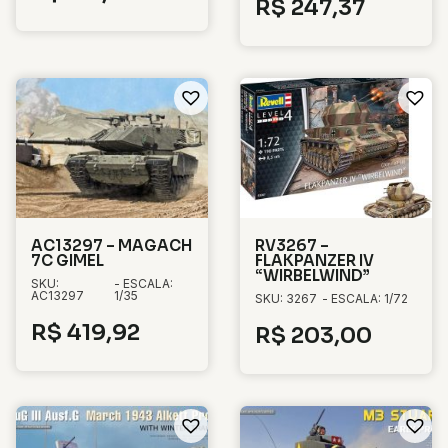
R$
247,37
AC13297 – MAGACH
RV3267 –
7C GIMEL
FLAKPANZER IV
“WIRBELWIND”
SKU:
- ESCALA:
AC13297
1/35
SKU: 3267
- ESCALA: 1/72
R$
419,92
R$
203,00