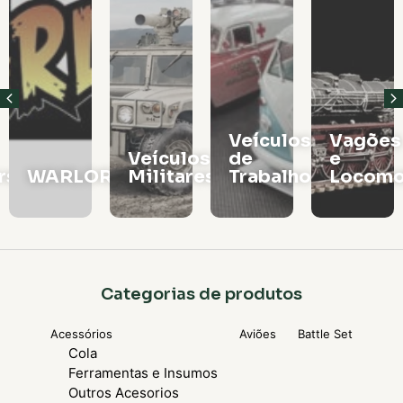
Veículos
Vagões
Veículos
de
e
rs
WARLORD
Militares
Trabalho
Locomo
Categorias de produtos
Acessórios
Aviões
Battle Set
Cola
Ferramentas e Insumos
Outros Acesorios