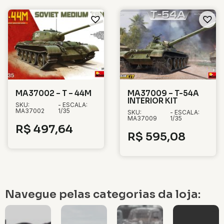
MA37002 – T – 44M
MA37009 – T-54A
INTERIOR KIT
SKU:
- ESCALA:
MA37002
1/35
SKU:
- ESCALA:
MA37009
1/35
R$
497,64
R$
595,08
Navegue pelas categorias da loja: