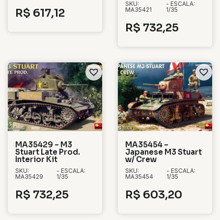
SKU:
- ESCALA:
MA35421
1/35
R$
617,12
R$
732,25
MA35429 – M3
MA35454 –
Stuart Late Prod.
Japanese M3 Stuart
Interior Kit
w/ Crew
SKU:
- ESCALA:
SKU:
- ESCALA:
MA35429
1/35
MA35454
1/35
R$
732,25
R$
603,20