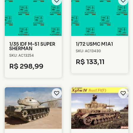
1/35 IDF M-51 SUPER
1/72 USMC M1A1
SHERMAN
SKU: AC13430
SKU: AC13254
R$
133,11
R$
298,99