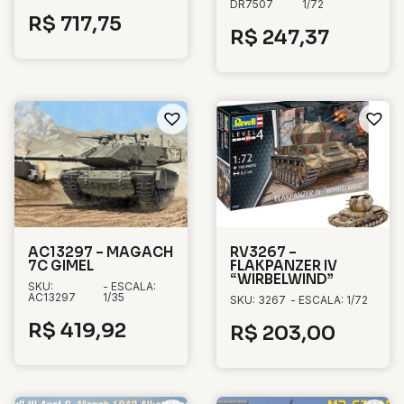
DR7507
1/72
R$
717,75
R$
247,37
AC13297 – MAGACH
RV3267 –
7C GIMEL
FLAKPANZER IV
“WIRBELWIND”
SKU:
- ESCALA:
AC13297
1/35
SKU: 3267
- ESCALA: 1/72
R$
419,92
R$
203,00