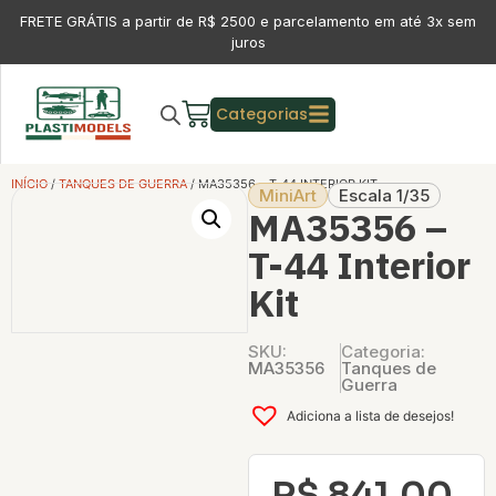
FRETE GRÁTIS a partir de R$ 2500 e parcelamento em até 3x sem
juros
Categorias
INÍCIO
/
TANQUES DE GUERRA
/ MA35356 – T-44 INTERIOR KIT
MiniArt
Escala 1/35
MA35356 –
T-44 Interior
Kit
SKU:
Categoria:
MA35356
Tanques de
Guerra
Adiciona a lista de desejos!
R$
841,00