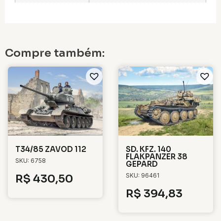
Compre também:
T34/85 ZAVOD 112
SD. KFZ. 140
FLAKPANZER 38
SKU: 6758
GEPARD
SKU: 96461
R$
430,50
R$
394,83