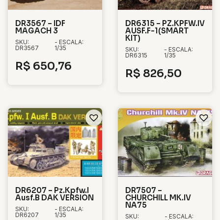
DR3567 – IDF
DR6315 – PZ.KPFW.IV
MAGACH 3
AUSF.F-1(SMART
KIT)
SKU:
- ESCALA:
DR3567
1/35
SKU:
- ESCALA:
DR6315
1/35
R$
650,76
R$
826,50
DR6207 – Pz.Kpfw.I
DR7507 –
Ausf.B DAK VERSION
CHURCHILL MK.IV
NA75
SKU:
- ESCALA:
DR6207
1/35
SKU:
- ESCALA: