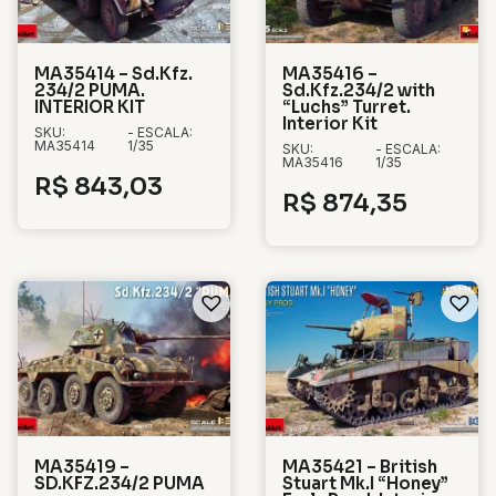
MA35414 – Sd.Kfz.
MA35416 –
234/2 PUMA.
Sd.Kfz.234/2 with
INTERIOR KIT
“Luchs” Turret.
Interior Kit
SKU:
- ESCALA:
MA35414
1/35
SKU:
- ESCALA:
MA35416
1/35
R$
843,03
R$
874,35
MA35419 –
MA35421 – British
SD.KFZ.234/2 PUMA
Stuart Mk.I “Honey”