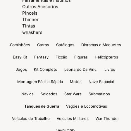
Ferramentas e Insumos
Outros Acesorios
Pinceis
Thinner
Tintas
whashers
Caminhões
Carros
Catálogos
Dioramas e Maquetes
Easy Kit
Fantasy
Ficção
Figuras
Helicópteros
Jogos
Kit Completo
Leonardo Da Vinci
Livros
Montagem Fácil e Rápida
Motos
Nave Espacial
Navios
Soldados
Star Wars
Submarinos
Tanques de Guerra
Vagões e Locomotivas
Veículos de Trabalho
Veículos Militares
War Thunder
WARLORD