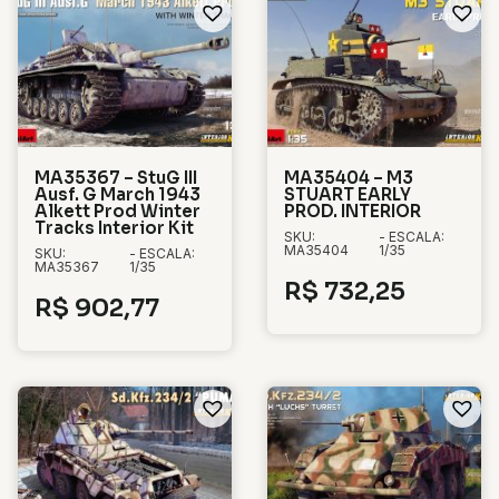
MA35367 – StuG III
MA35404 – M3
Ausf. G March 1943
STUART EARLY
Alkett Prod Winter
PROD. INTERIOR
Tracks Interior Kit
SKU:
- ESCALA:
MA35404
1/35
SKU:
- ESCALA:
MA35367
1/35
R$
732,25
R$
902,77