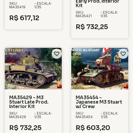
Early Prod. Interior
SKU:
- ESCALA:
Kit
MA35419
1/35
SKU:
- ESCALA:
MA35421
1/35
R$
617,12
R$
732,25
MA35429 – M3
MA35454 –
Stuart Late Prod.
Japanese M3 Stuart
Interior Kit
w/ Crew
SKU:
- ESCALA:
SKU:
- ESCALA:
MA35429
1/35
MA35454
1/35
R$
732,25
R$
603,20