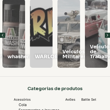
Veículos
Vagões
Veículos
de
e
rs
WARLORD
Militares
Trabalho
Locomo
Categorias de produtos
Acessórios
Aviões
Battle Set
Cola