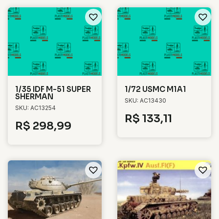
1/35 IDF M-51 SUPER
1/72 USMC M1A1
SHERMAN
SKU: AC13430
SKU: AC13254
R$
133,11
R$
298,99