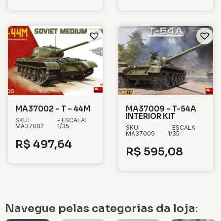
MA37002 – T – 44M
MA37009 – T-54A
INTERIOR KIT
SKU:
- ESCALA:
MA37002
1/35
SKU:
- ESCALA:
MA37009
1/35
R$
497,64
R$
595,08
Navegue pelas categorias da loja: