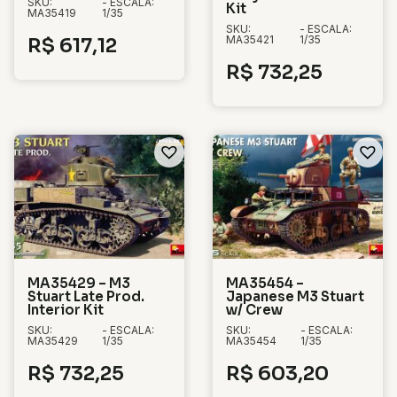
SKU:
- ESCALA:
Kit
MA35419
1/35
SKU:
- ESCALA:
MA35421
1/35
R$
617,12
R$
732,25
MA35429 – M3
MA35454 –
Stuart Late Prod.
Japanese M3 Stuart
Interior Kit
w/ Crew
SKU:
- ESCALA:
SKU:
- ESCALA:
MA35429
1/35
MA35454
1/35
R$
732,25
R$
603,20