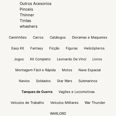
Outros Acesorios
Pinceis
Thinner
Tintas
whashers
Caminhões
Carros
Catálogos
Dioramas e Maquetes
Easy Kit
Fantasy
Ficção
Figuras
Helicópteros
Jogos
Kit Completo
Leonardo Da Vinci
Livros
Montagem Fácil e Rápida
Motos
Nave Espacial
Navios
Soldados
Star Wars
Submarinos
Tanques de Guerra
Vagões e Locomotivas
Veículos de Trabalho
Veículos Militares
War Thunder
WARLORD