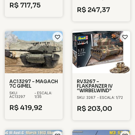
R$
717,75
R$
247,37
AC13297 – MAGACH
RV3267 –
7C GIMEL
FLAKPANZER IV
“WIRBELWIND”
SKU:
- ESCALA:
AC13297
1/35
SKU: 3267
- ESCALA: 1/72
R$
419,92
R$
203,00