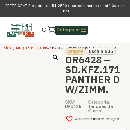
FRETE GRÁTIS a partir de R$ 2500 e parcelamento em até 3x sem
juros
Categorias
INÍCIO
/
TANQUES DE GUERRA
/ DR6428 – SD.KFZ.171 PANTHER D W/ZIMM.
Dragon
Escala 1/35
DR6428 –
SD.KFZ.171
PANTHER D
W/ZIMM.
SKU:
Categoria:
DR6428
Tanques de
Guerra
Adiciona a lista de desejos!