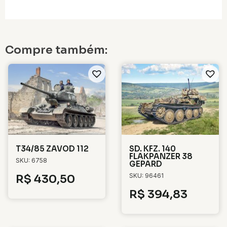
Compre também:
T34/85 ZAVOD 112
SD. KFZ. 140
FLAKPANZER 38
SKU: 6758
GEPARD
SKU: 96461
R$
430,50
R$
394,83