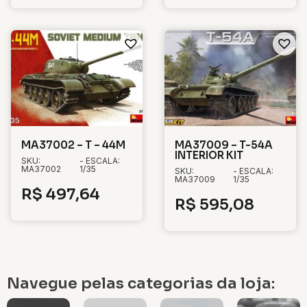
MA37002 – T – 44M
MA37009 – T-54A
INTERIOR KIT
SKU:
- ESCALA:
MA37002
1/35
SKU:
- ESCALA:
MA37009
1/35
R$
497,64
R$
595,08
Navegue pelas categorias da loja: