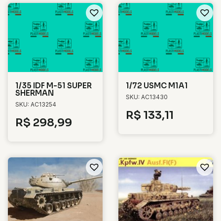
1/35 IDF M-51 SUPER
1/72 USMC M1A1
SHERMAN
SKU: AC13430
SKU: AC13254
R$
133,11
R$
298,99