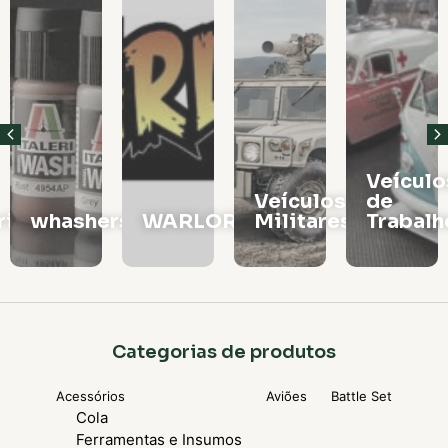
Veículos
Vagões
Veículos
de
e
rs
WARLORD
Militares
Trabalho
Locomo
Categorias de produtos
Acessórios
Aviões
Battle Set
Cola
Ferramentas e Insumos