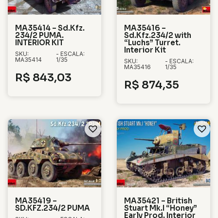
MA35414 – Sd.Kfz.
MA35416 –
234/2 PUMA.
Sd.Kfz.234/2 with
INTERIOR KIT
“Luchs” Turret.
Interior Kit
SKU:
- ESCALA:
MA35414
1/35
SKU:
- ESCALA:
MA35416
1/35
R$
843,03
R$
874,35
MA35419 –
MA35421 – British
SD.KFZ.234/2 PUMA
Stuart Mk.I “Honey”
Early Prod. Interior