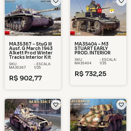
MA35367 – StuG III
MA35404 – M3
Ausf. G March 1943
STUART EARLY
Alkett Prod Winter
PROD. INTERIOR
Tracks Interior Kit
SKU:
- ESCALA:
MA35404
1/35
SKU:
- ESCALA:
MA35367
1/35
R$
732,25
R$
902,77