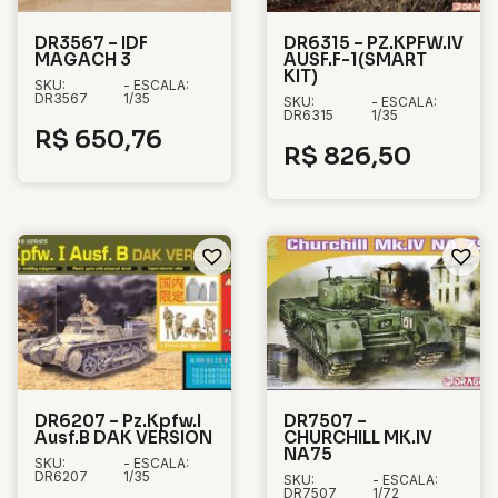
DR3567 – IDF
DR6315 – PZ.KPFW.IV
MAGACH 3
AUSF.F-1(SMART
KIT)
SKU:
- ESCALA:
DR3567
1/35
SKU:
- ESCALA:
DR6315
1/35
R$
650,76
R$
826,50
DR6207 – Pz.Kpfw.I
DR7507 –
Ausf.B DAK VERSION
CHURCHILL MK.IV
NA75
SKU:
- ESCALA:
DR6207
1/35
SKU:
- ESCALA:
DR7507
1/72