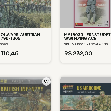
OL.WARS: AUSTRIAN
MA16030 – ERNST UDET
.1798-1805
WWI FLYING ACE
 6093
SKU: MA16030
- ESCALA: 1/16
110,46
R$
232,00