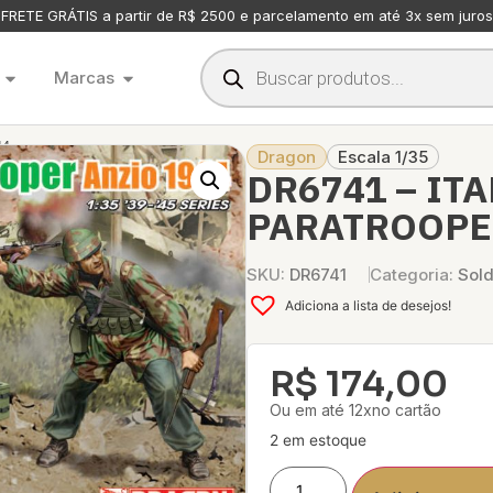
FRETE GRÁTIS a partir de R$ 2500 e parcelamento em até 3x sem juros
Marcas
44
Dragon
Escala 1/35
DR6741 – IT
PARATROOPE
SKU:
DR6741
Categoria:
Sol
Adiciona a lista de desejos!
R$
174,00
Ou em até 12xno cartão
2 em estoque