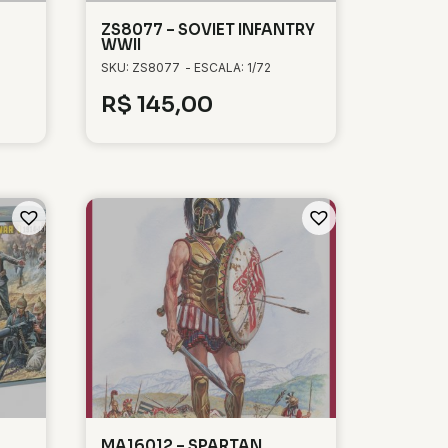
ZS8077 – SOVIET INFANTRY
WWII
SKU: ZS8077
- ESCALA: 1/72
R$
145,00
MA16012 – SPARTAN