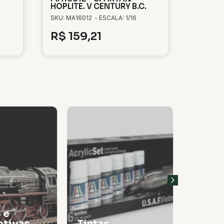
HOPLITE. V CENTURY B.C.
SKU: MA16012
- ESCALA: 1/16
R$
159,21
 e
tivas
Tintas
Thinn