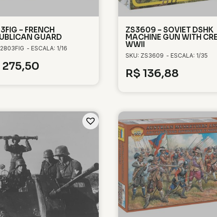
3FIG – FRENCH
ZS3609 – SOVIET DSHK
UBLICAN GUARD
MACHINE GUN WITH CR
WWII
 2803FIG
- ESCALA: 1/16
SKU: ZS3609
- ESCALA: 1/35
275,50
R$
136,88