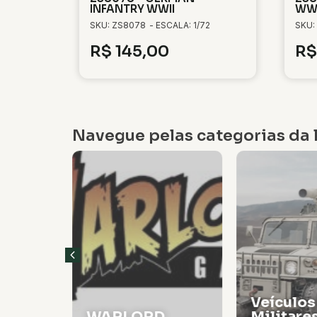
INFANTRY WWII
WW
SKU: ZS8078
- ESCALA: 1/72
SKU:
R$
145,00
R$
Navegue pelas categorias da l
Veículos
WARLORD
Militare