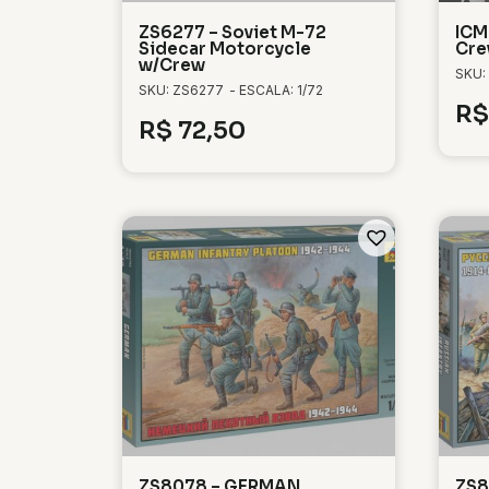
ZS6277 – Soviet M-72
ICM
Sidecar Motorcycle
Cr
w/Crew
SKU:
SKU: ZS6277
- ESCALA: 1/72
R$
R$
72,50
ZS8078 – GERMAN
ZS8