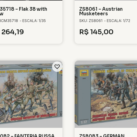
35718 – Flak 38 with
ZS8061 – Austrian
ew
Musketeers
 ICM35718
- ESCALA: 1/35
SKU: ZS8061
- ESCALA: 1/72
264,19
R$
145,00
082 – FANTERIA RUSSA
ZS8083 – GERMAN