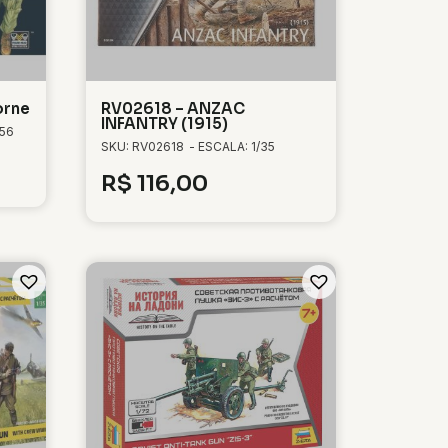
orne
RV02618 – ANZAC
INFANTRY (1915)
/56
SKU: RV02618
- ESCALA: 1/35
R$
116,00