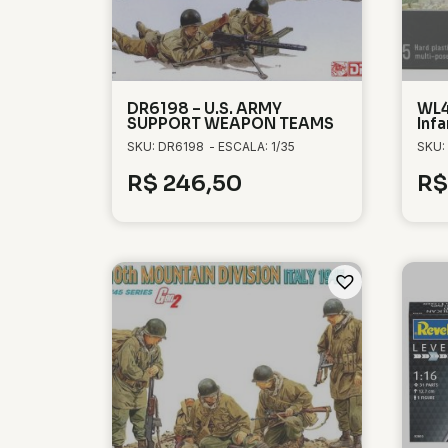
DR6198 – U.S. ARMY
WL4
SUPPORT WEAPON TEAMS
Infa
SKU: DR6198
- ESCALA: 1/35
SKU:
R$
246,50
R$