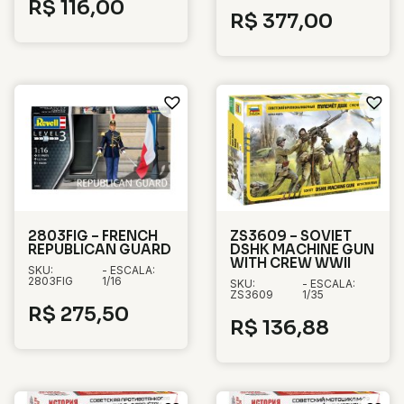
R$
116,00
R$
377,00
2803FIG – FRENCH
ZS3609 – SOVIET
REPUBLICAN GUARD
DSHK MACHINE GUN
WITH CREW WWII
SKU:
- ESCALA:
2803FIG
1/16
SKU:
- ESCALA:
ZS3609
1/35
R$
275,50
R$
136,88