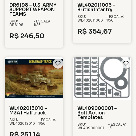
DR6198 – U.S. ARMY
WL402011006 –
SUPPORT WEAPON
British Infantry
TEAMS
SKU:
- ESCALA:
WL402011006
1/56
SKU:
- ESCALA:
DR6198
1/35
R$
354,67
R$
246,50
WL402013010 –
WL409000001 –
M3A1 Halftrack
Bolt Action
Templates
SKU:
- ESCALA:
WL402013010
1/56
SKU:
- ESCALA:
WL409000001
1/1
R$
251,14