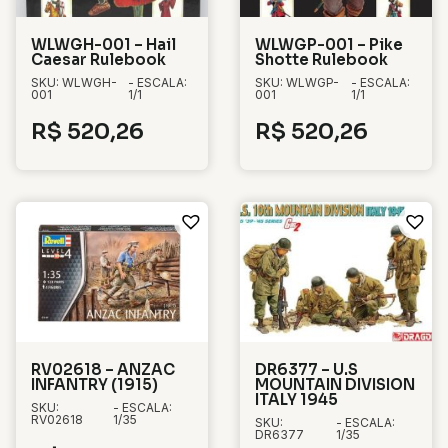
WLWGH-001 – Hail
WLWGP-001 – Pike
Caesar Rulebook
Shotte Rulebook
SKU: WLWGH-
- ESCALA:
SKU: WLWGP-
- ESCALA:
001
1/1
001
1/1
R$
520,26
R$
520,26
RV02618 – ANZAC
DR6377 – U.S
INFANTRY (1915)
MOUNTAIN DIVISION
ITALY 1945
SKU:
- ESCALA:
RV02618
1/35
SKU:
- ESCALA:
DR6377
1/35