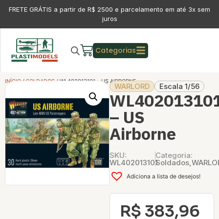
FRETE GRÁTIS a partir de R$ 2500 e parcelamento em até 3x sem
juros
Categorias
INÍCIO
/
SOLDADOS
/ WL402013101 – US AIRBORNE
WARLORD
Escala 1/56
WL40201310
– US
Airborne
SKU:
Categoria:
WL402013101
Soldados
,
WARLO
Adiciona a lista de desejos!
R$
383,96