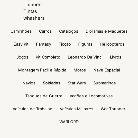
Thinner
Tintas
whashers
Caminhões
Carros
Catálogos
Dioramas e Maquetes
Easy Kit
Fantasy
Ficção
Figuras
Helicópteros
Jogos
Kit Completo
Leonardo Da Vinci
Livros
Montagem Fácil e Rápida
Motos
Nave Espacial
Navios
Soldados
Star Wars
Submarinos
Tanques de Guerra
Vagões e Locomotivas
Veículos de Trabalho
Veículos Militares
War Thunder
WARLORD