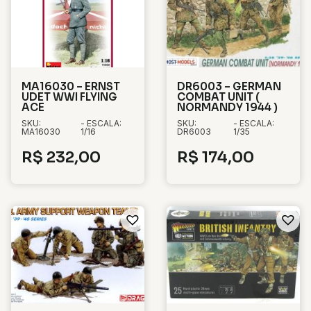
MA16030 – ERNST
DR6003 – GERMAN
UDET WWI FLYING
COMBAT UNIT (
ACE
NORMANDY 1944 )
SKU:
- ESCALA:
SKU:
- ESCALA:
MA16030
1/16
DR6003
1/35
R$
232,00
R$
174,00