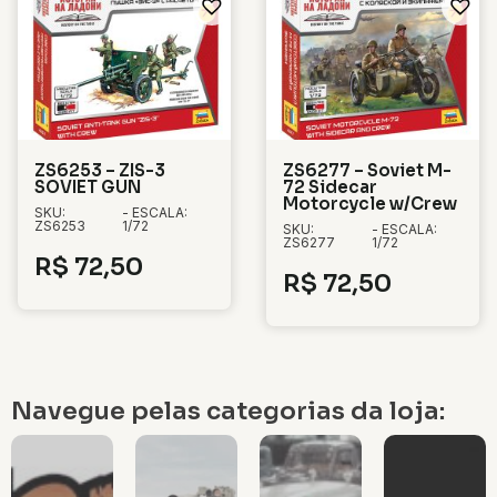
ZS6253 – ZIS-3
ZS6277 – Soviet M-
SOVIET GUN
72 Sidecar
Motorcycle w/Crew
SKU:
- ESCALA:
ZS6253
1/72
SKU:
- ESCALA:
ZS6277
1/72
R$
72,50
R$
72,50
Navegue pelas categorias da loja: