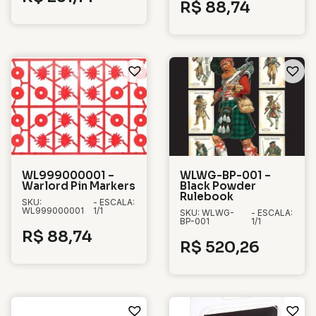
R$
88,74
WL999000001 –
WLWG-BP-001 –
Warlord Pin Markers
Black Powder
Rulebook
SKU:
- ESCALA:
WL999000001
1/1
SKU: WLWG-
- ESCALA:
BP-001
1/1
R$
88,74
R$
520,26