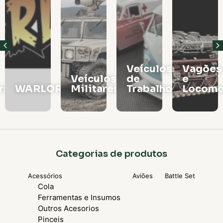
Veículos
Vagões
Veículos
de
e
rs
WARLORD
Militares
Trabalho
Locomo
Categorias de produtos
Acessórios
Aviões
Battle Set
Cola
Ferramentas e Insumos
Outros Acesorios
Pinceis