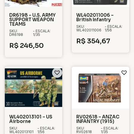
DR6198 – U.S. ARMY
WL402011006 –
SUPPORT WEAPON
British Infantry
TEAMS
SKU:
- ESCALA:
WL402011006
1/56
SKU:
- ESCALA:
DR6198
1/35
R$
354,67
R$
246,50
WL402013101 – US
RV02618 – ANZAC
Airborne
INFANTRY (1915)
SKU:
- ESCALA:
SKU:
- ESCALA:
WL402013101
1/56
RV02618
1/35