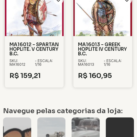
MA16012 – SPARTAN
MA16013 – GREEK
HOPLITE. V CENTURY
HOPLITE IV CENTURY
B.C.
B.C.
SKU:
- ESCALA:
SKU:
- ESCALA:
MA16012
1/16
MA16013
1/16
R$
159,21
R$
160,95
Navegue pelas categorias da loja: