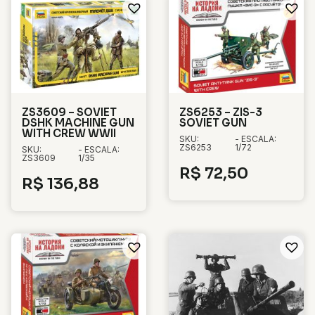
ZS3609 – SOVIET
ZS6253 – ZIS-3
DSHK MACHINE GUN
SOVIET GUN
WITH CREW WWII
SKU:
- ESCALA:
ZS6253
1/72
SKU:
- ESCALA:
ZS3609
1/35
R$
72,50
R$
136,88