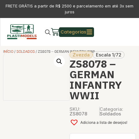
FRETE GRÁTIS a partir de R$ 2500 e parcelamento em até 3x sem
juros
Categorias
INÍCIO
/
SOLDADOS
/ ZS8078 – GERMAN INFANTRY WWII
Zvezda
Escala 1/72
ZS8078 –
GERMAN
INFANTRY
WWII
SKU:
Categoria:
ZS8078
Soldados
Adiciona a lista de desejos!