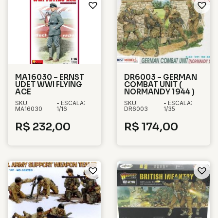
MA16030 – ERNST
DR6003 – GERMAN
UDET WWI FLYING
COMBAT UNIT (
ACE
NORMANDY 1944 )
SKU:
- ESCALA:
SKU:
- ESCALA:
MA16030
1/16
DR6003
1/35
R$
232,00
R$
174,00