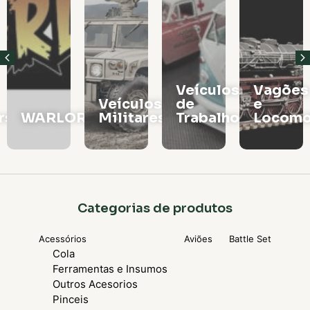
Veículos
Vagões
Veículos
de
e
rs
WARLORD
Militares
Trabalho
Locomo
Categorias de produtos
Acessórios
Aviões
Battle Set
Cola
Ferramentas e Insumos
Outros Acesorios
Pinceis