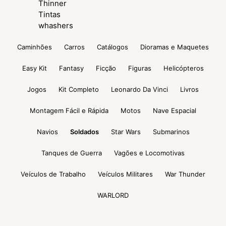
Thinner
Tintas
whashers
Caminhões
Carros
Catálogos
Dioramas e Maquetes
Easy Kit
Fantasy
Ficção
Figuras
Helicópteros
Jogos
Kit Completo
Leonardo Da Vinci
Livros
Montagem Fácil e Rápida
Motos
Nave Espacial
Navios
Soldados
Star Wars
Submarinos
Tanques de Guerra
Vagões e Locomotivas
Veículos de Trabalho
Veículos Militares
War Thunder
WARLORD