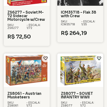
ZS6277 – Soviet M-
ICM35718 – Flak 38
72 Sidecar
with Crew
Motorcycle w/Crew
SKU:
- ESCALA:
ICM35718
1/35
SKU:
- ESCALA:
ZS6277
1/72
R$
264,19
R$
72,50
ZS8061 – Austrian
ZS8077 – SOVIET
Musketeers
INFANTRY WWII
SKU:
- ESCALA:
SKU:
- ESCALA:
ZS8061
1/72
ZS8077
1/72