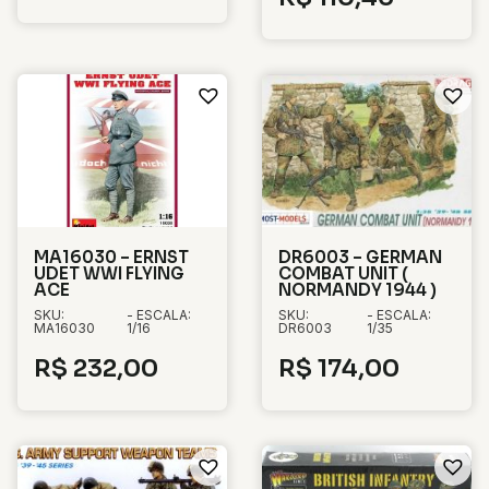
MA16030 – ERNST
DR6003 – GERMAN
UDET WWI FLYING
COMBAT UNIT (
ACE
NORMANDY 1944 )
SKU:
- ESCALA:
SKU:
- ESCALA:
MA16030
1/16
DR6003
1/35
R$
232,00
R$
174,00