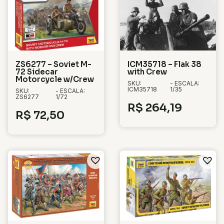
ZS6277 – Soviet M-
ICM35718 – Flak 38
72 Sidecar
with Crew
Motorcycle w/Crew
SKU:
- ESCALA:
ICM35718
1/35
SKU:
- ESCALA:
ZS6277
1/72
R$
264,19
R$
72,50