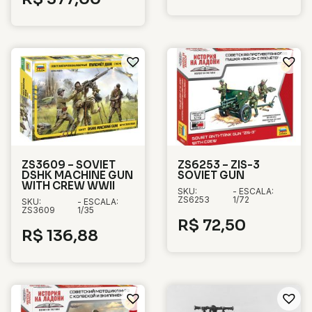
ZS3609 – SOVIET
ZS6253 – ZIS-3
DSHK MACHINE GUN
SOVIET GUN
WITH CREW WWII
SKU:
- ESCALA:
ZS6253
1/72
SKU:
- ESCALA:
ZS3609
1/35
R$
72,50
R$
136,88