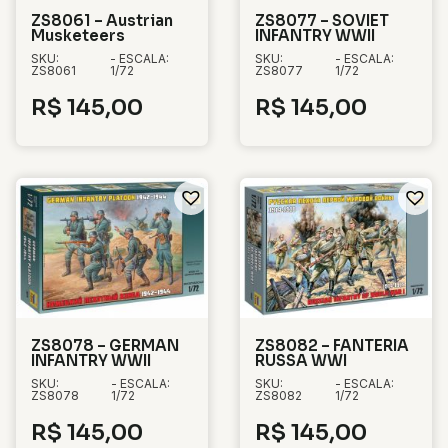
ZS8061 – Austrian
ZS8077 – SOVIET
Musketeers
INFANTRY WWII
SKU:
- ESCALA:
SKU:
- ESCALA:
ZS8061
1/72
ZS8077
1/72
R$
145,00
R$
145,00
ZS8078 – GERMAN
ZS8082 – FANTERIA
INFANTRY WWII
RUSSA WWI
SKU:
- ESCALA:
SKU:
- ESCALA:
ZS8078
1/72
ZS8082
1/72
R$
145,00
R$
145,00