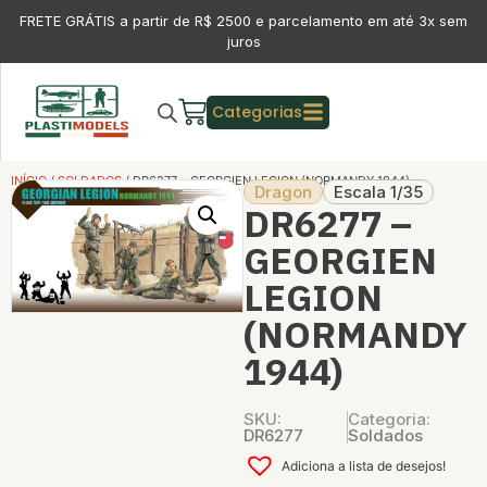
FRETE GRÁTIS a partir de R$ 2500 e parcelamento em até 3x sem
juros
Categorias
INÍCIO
/
SOLDADOS
/ DR6277 – GEORGIEN LEGION (NORMANDY 1944)
Dragon
Escala 1/35
DR6277 –
GEORGIEN
LEGION
(NORMANDY
1944)
SKU:
Categoria:
DR6277
Soldados
Adiciona a lista de desejos!