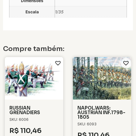
Dimensões
Escala
1/35
Compre também:
RUSSIAN
NAPOL.WARS:
GRENADIERS
AUSTRIAN INF.1798-
1805
SKU: 6006
SKU: 6093
R$
110,46
R$
110,46