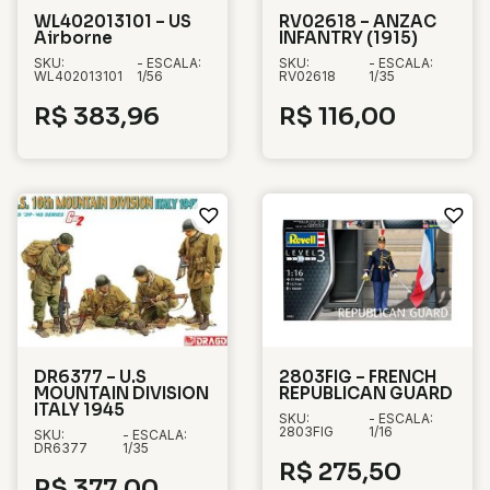
WL402013101 – US
RV02618 – ANZAC
Airborne
INFANTRY (1915)
SKU:
- ESCALA:
SKU:
- ESCALA:
WL402013101
1/56
RV02618
1/35
R$
383,96
R$
116,00
DR6377 – U.S
2803FIG – FRENCH
MOUNTAIN DIVISION
REPUBLICAN GUARD
ITALY 1945
SKU:
- ESCALA:
2803FIG
1/16
SKU:
- ESCALA:
DR6377
1/35
R$
275,50
R$
377,00