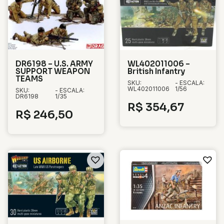
DR6198 – U.S. ARMY
WL402011006 –
SUPPORT WEAPON
British Infantry
TEAMS
SKU:
- ESCALA:
WL402011006
1/56
SKU:
- ESCALA:
DR6198
1/35
R$
354,67
R$
246,50