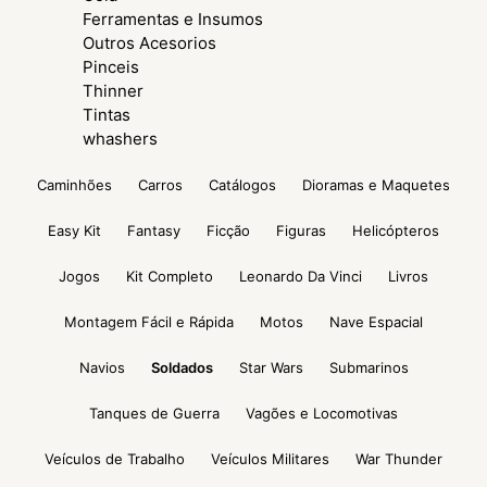
Ferramentas e Insumos
Outros Acesorios
Pinceis
Thinner
Tintas
whashers
Caminhões
Carros
Catálogos
Dioramas e Maquetes
Easy Kit
Fantasy
Ficção
Figuras
Helicópteros
Jogos
Kit Completo
Leonardo Da Vinci
Livros
Montagem Fácil e Rápida
Motos
Nave Espacial
Navios
Soldados
Star Wars
Submarinos
Tanques de Guerra
Vagões e Locomotivas
Veículos de Trabalho
Veículos Militares
War Thunder