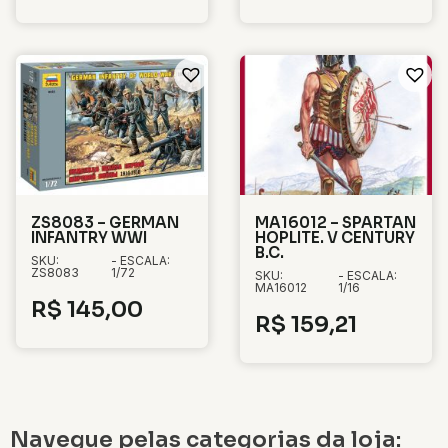
ZS8083 – GERMAN
MA16012 – SPARTAN
INFANTRY WWI
HOPLITE. V CENTURY
B.C.
SKU:
- ESCALA:
ZS8083
1/72
SKU:
- ESCALA:
MA16012
1/16
R$
145,00
R$
159,21
Navegue pelas categorias da loja: