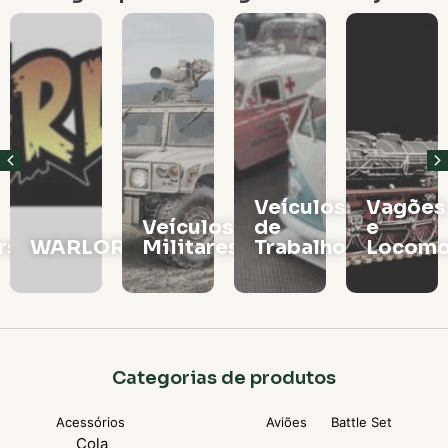
Veículos
Vagões
Veículos
de
e
rs
WARLORD
Militares
Trabalho
Locomo
Categorias de produtos
Acessórios
Aviões
Battle Set
Cola