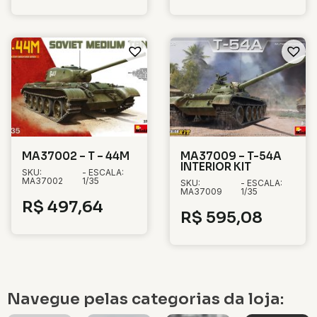
MA37002 – T – 44M
MA37009 – T-54A
INTERIOR KIT
SKU:
- ESCALA:
MA37002
1/35
SKU:
- ESCALA:
MA37009
1/35
R$
497,64
R$
595,08
Navegue pelas categorias da loja: