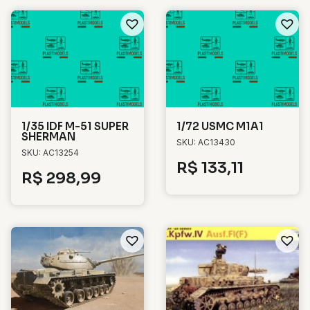
1/35 IDF M-51 SUPER
1/72 USMC M1A1
SHERMAN
SKU: AC13430
SKU: AC13254
R$
133,11
R$
298,99