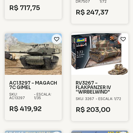
DR7507
1/72
R$
717,75
R$
247,37
AC13297 – MAGACH
RV3267 –
7C GIMEL
FLAKPANZER IV
“WIRBELWIND”
SKU:
- ESCALA:
AC13297
1/35
SKU: 3267
- ESCALA: 1/72
R$
419,92
R$
203,00