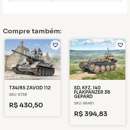
Compre também:
T34/85 ZAVOD 112
SD. KFZ. 140
FLAKPANZER 38
SKU: 6758
GEPARD
SKU: 96461
R$
430,50
R$
394,83