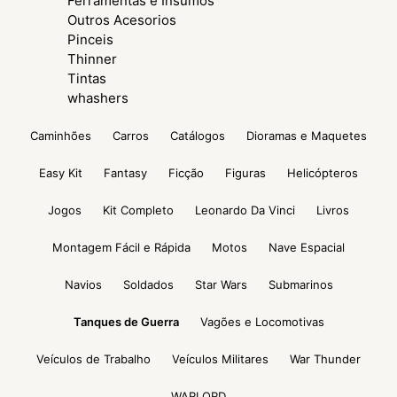
Ferramentas e Insumos
Outros Acesorios
Pinceis
Thinner
Tintas
whashers
Caminhões
Carros
Catálogos
Dioramas e Maquetes
Easy Kit
Fantasy
Ficção
Figuras
Helicópteros
Jogos
Kit Completo
Leonardo Da Vinci
Livros
Montagem Fácil e Rápida
Motos
Nave Espacial
Navios
Soldados
Star Wars
Submarinos
Tanques de Guerra
Vagões e Locomotivas
Veículos de Trabalho
Veículos Militares
War Thunder
WARLORD