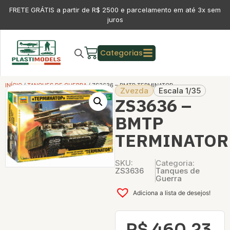
FRETE GRÁTIS a partir de R$ 2500 e parcelamento em até 3x sem
juros
Categorias
INÍCIO
/
TANQUES DE GUERRA
/ ZS3636 – BMTP TERMINATOR
Zvezda
Escala 1/35
ZS3636 –
BMTP
TERMINATOR
SKU:
Categoria:
ZS3636
Tanques de
Guerra
Adiciona a lista de desejos!
R$
460,23