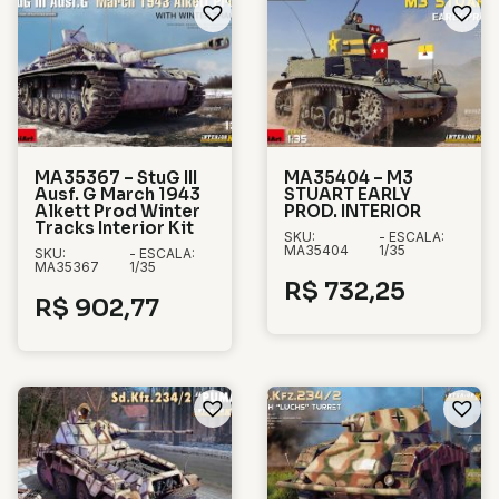
MA35367 – StuG III
MA35404 – M3
Ausf. G March 1943
STUART EARLY
Alkett Prod Winter
PROD. INTERIOR
Tracks Interior Kit
SKU:
- ESCALA:
MA35404
1/35
SKU:
- ESCALA:
MA35367
1/35
R$
732,25
R$
902,77