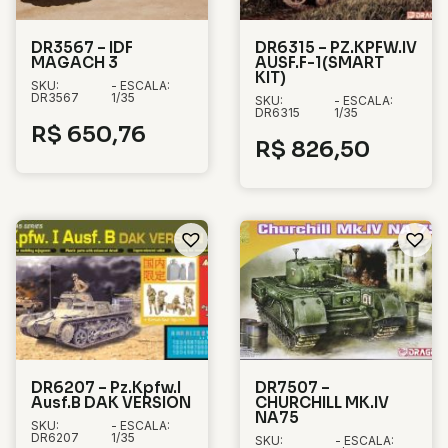
DR3567 – IDF
DR6315 – PZ.KPFW.IV
MAGACH 3
AUSF.F-1(SMART
KIT)
SKU:
- ESCALA:
DR3567
1/35
SKU:
- ESCALA:
DR6315
1/35
R$
650,76
R$
826,50
DR6207 – Pz.Kpfw.I
DR7507 –
Ausf.B DAK VERSION
CHURCHILL MK.IV
NA75
SKU:
- ESCALA:
DR6207
1/35
SKU:
- ESCALA: