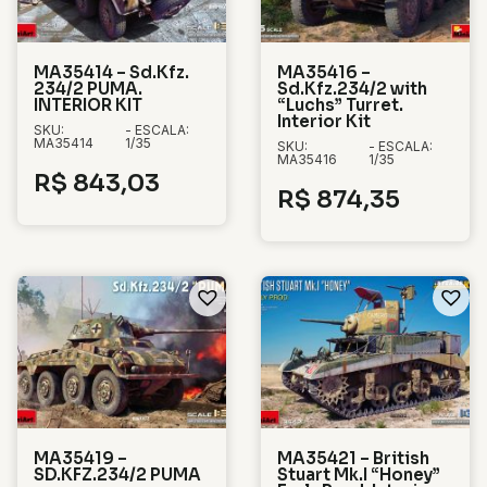
MA35414 – Sd.Kfz.
MA35416 –
234/2 PUMA.
Sd.Kfz.234/2 with
INTERIOR KIT
“Luchs” Turret.
Interior Kit
SKU:
- ESCALA:
MA35414
1/35
SKU:
- ESCALA:
MA35416
1/35
R$
843,03
R$
874,35
MA35419 –
MA35421 – British
SD.KFZ.234/2 PUMA
Stuart Mk.I “Honey”