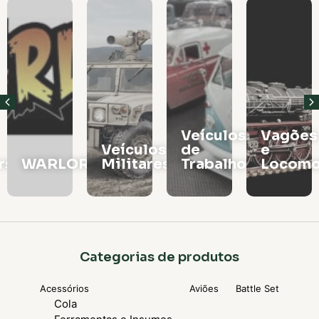
Veículos
Vagões
Veículos
de
e
rs
WARLORD
Militares
Trabalho
Locomo
Categorias de produtos
Acessórios
Aviões
Battle Set
Cola