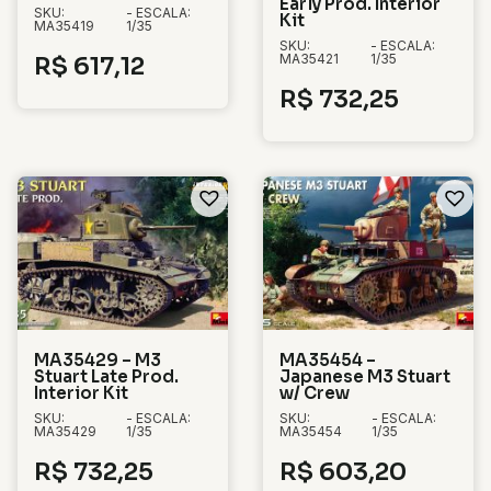
Early Prod. Interior
SKU:
- ESCALA:
Kit
MA35419
1/35
SKU:
- ESCALA:
MA35421
1/35
R$
617,12
R$
732,25
MA35429 – M3
MA35454 –
Stuart Late Prod.
Japanese M3 Stuart
Interior Kit
w/ Crew
SKU:
- ESCALA:
SKU:
- ESCALA:
MA35429
1/35
MA35454
1/35
R$
732,25
R$
603,20