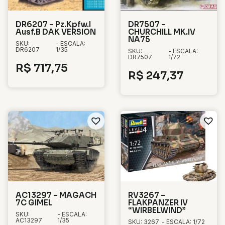
DR6207 – Pz.Kpfw.I
DR7507 –
Ausf.B DAK VERSION
CHURCHILL MK.IV
NA75
SKU:
- ESCALA:
DR6207
1/35
SKU:
- ESCALA:
DR7507
1/72
R$
717,75
R$
247,37
AC13297 – MAGACH
RV3267 –
7C GIMEL
FLAKPANZER IV
“WIRBELWIND”
SKU:
- ESCALA:
AC13297
1/35
SKU: 3267
- ESCALA: 1/72