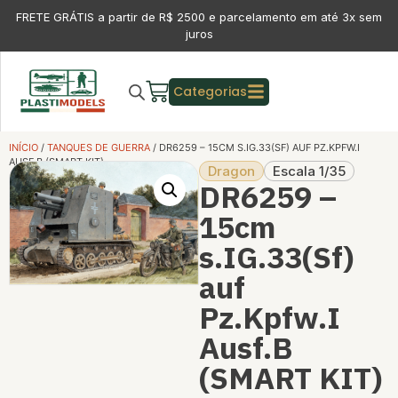
FRETE GRÁTIS a partir de R$ 2500 e parcelamento em até 3x sem
juros
Categorias
INÍCIO
/
TANQUES DE GUERRA
/ DR6259 – 15CM S.IG.33(SF) AUF PZ.KPFW.I
AUSF.B (SMART KIT)
Dragon
Escala 1/35
DR6259 –
15cm
s.IG.33(Sf)
auf
Pz.Kpfw.I
Ausf.B
(SMART KIT)