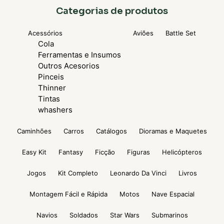
Categorias de produtos
Acessórios
Aviões
Battle Set
Cola
Ferramentas e Insumos
Outros Acesorios
Pinceis
Thinner
Tintas
whashers
Caminhões
Carros
Catálogos
Dioramas e Maquetes
Easy Kit
Fantasy
Ficção
Figuras
Helicópteros
Jogos
Kit Completo
Leonardo Da Vinci
Livros
Montagem Fácil e Rápida
Motos
Nave Espacial
Navios
Soldados
Star Wars
Submarinos