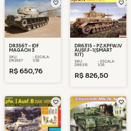
DR3567 – IDF
DR6315 – PZ.KPFW.IV
MAGACH 3
AUSF.F-1(SMART
KIT)
SKU:
- ESCALA:
DR3567
1/35
SKU:
- ESCALA:
DR6315
1/35
R$
650,76
R$
826,50