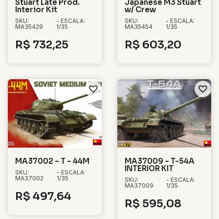
Stuart Late Prod.
Japanese M3 Stuart
Interior Kit
w/ Crew
SKU:
- ESCALA:
SKU:
- ESCALA:
MA35429
1/35
MA35454
1/35
R$
732,25
R$
603,20
MA37002 – T – 44M
MA37009 – T-54A
INTERIOR KIT
SKU:
- ESCALA:
MA37002
1/35
SKU:
- ESCALA:
MA37009
1/35
R$
497,64
R$
595,08