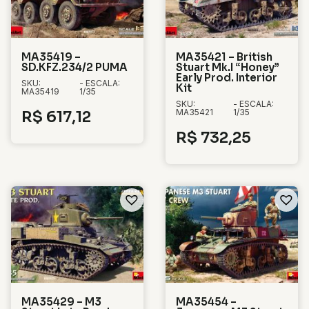
MA35419 –
MA35421 – British
SD.KFZ.234/2 PUMA
Stuart Mk.I “Honey”
Early Prod. Interior
SKU:
- ESCALA:
Kit
MA35419
1/35
SKU:
- ESCALA:
MA35421
1/35
R$
617,12
R$
732,25
MA35429 – M3
MA35454 –