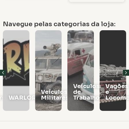
Navegue pelas categorias da loja:
Veículos
Vagões
Veículos
de
e
rs
WARLORD
Militares
Trabalho
Locomo