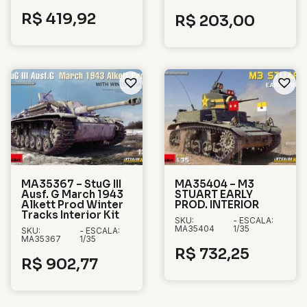
R$
419,92
R$
203,00
MA35367 – StuG III
MA35404 – M3
Ausf. G March 1943
STUART EARLY
Alkett Prod Winter
PROD. INTERIOR
Tracks Interior Kit
SKU:
- ESCALA:
MA35404
1/35
SKU:
- ESCALA:
MA35367
1/35
R$
732,25
R$
902,77