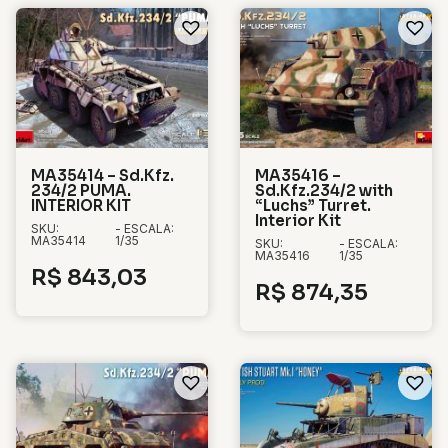
MA35414 – Sd.Kfz.
MA35416 –
234/2 PUMA.
Sd.Kfz.234/2 with
INTERIOR KIT
“Luchs” Turret.
Interior Kit
SKU:
- ESCALA:
MA35414
1/35
SKU:
- ESCALA:
MA35416
1/35
R$
843,03
R$
874,35