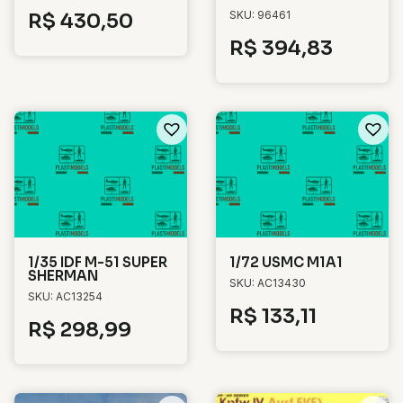
SKU: 96461
R$
430,50
R$
394,83
1/35 IDF M-51 SUPER
1/72 USMC M1A1
SHERMAN
SKU: AC13430
SKU: AC13254
R$
133,11
R$
298,99