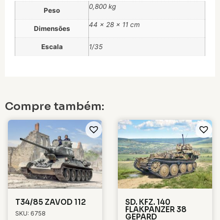
0,800 kg
Peso
44 × 28 × 11 cm
Dimensões
Escala
1/35
Compre também:
T34/85 ZAVOD 112
SD. KFZ. 140
FLAKPANZER 38
SKU: 6758
GEPARD