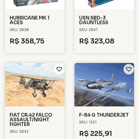
HURRICANE MK 1
USN SBD-3
ACES
DAUNTLESS
SKU: 2838
SKU: 2841
R$
358,75
R$
323,08
FIAT CR.42 FALCO
F-84 G THUNDERJET
ASSAULT/NIGHT
SKU: 1321
FIGHTER
SKU: 2842
R$
225,91