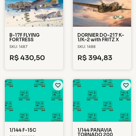
B-17F FLYING
DORNIER DO-217 K-
FORTRESS
1/K-2 with FRITZ X
SKU: 1487
SKU: 1488
R$
430,50
R$
394,83
1/144 F-15C
1/144 PANAVIA
TORNADO 200