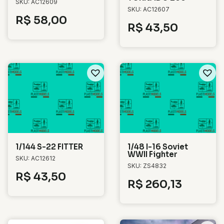
SKU: AC12609
SKU: AC12607
R$
58,00
R$
43,50
1/144 S-22 FITTER
1/48 I-16 Soviet
WWII Fighter
SKU: AC12612
SKU: ZS4832
R$
43,50
R$
260,13