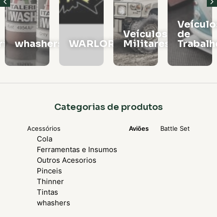
Veículos
Vagões
Veículos
de
e
rs
WARLORD
Militares
Trabalho
Locomo
Categorias de produtos
Acessórios
Aviões
Battle Set
Cola
Ferramentas e Insumos
Outros Acesorios
Pinceis
Thinner
Tintas
whashers