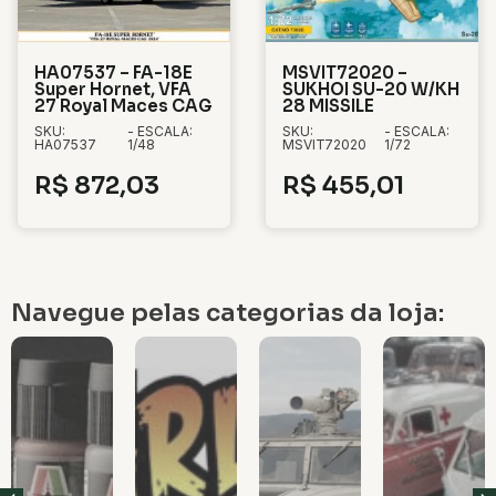
HA07537 – FA-18E
MSVIT72020 –
Super Hornet, VFA
SUKHOI SU-20 W/KH
27 Royal Maces CAG
28 MISSILE
SKU:
- ESCALA:
SKU:
- ESCALA:
HA07537
1/48
MSVIT72020
1/72
R$
872,03
R$
455,01
Navegue pelas categorias da loja: