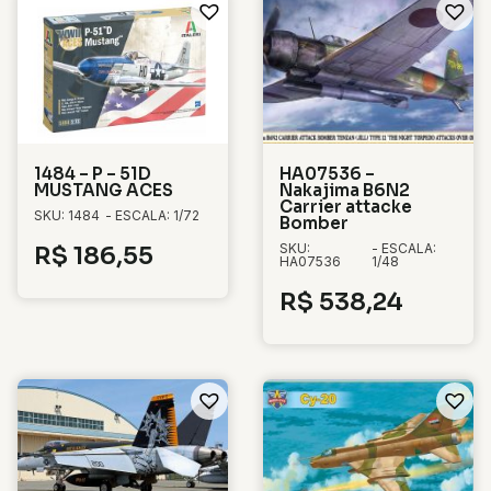
1484 – P – 51D
HA07536 –
MUSTANG ACES
Nakajima B6N2
Carrier attacke
SKU: 1484
- ESCALA: 1/72
Bomber
SKU:
- ESCALA:
R$
186,55
HA07536
1/48
R$
538,24