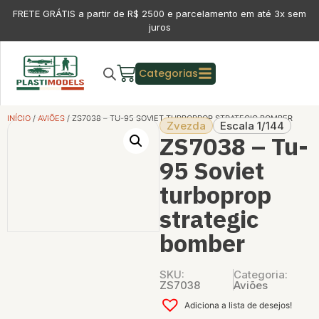
FRETE GRÁTIS a partir de R$ 2500 e parcelamento em até 3x sem
juros
Categorias
INÍCIO
/
AVIÕES
/ ZS7038 – TU-95 SOVIET TURBOPROP STRATEGIC BOMBER
Zvezda
Escala 1/144
ZS7038 – Tu-
95 Soviet
turboprop
strategic
bomber
SKU:
Categoria:
ZS7038
Aviões
Adiciona a lista de desejos!