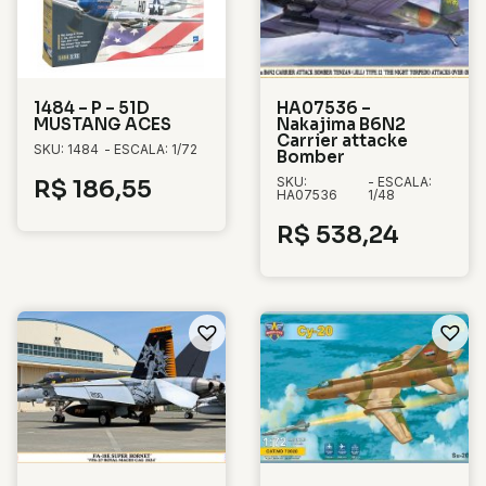
1484 – P – 51D
HA07536 –
MUSTANG ACES
Nakajima B6N2
Carrier attacke
SKU: 1484
- ESCALA: 1/72
Bomber
SKU:
- ESCALA:
R$
186,55
HA07536
1/48
R$
538,24