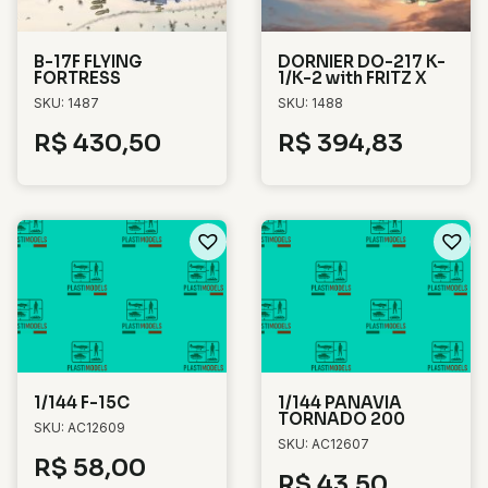
B-17F FLYING
DORNIER DO-217 K-
FORTRESS
1/K-2 with FRITZ X
SKU: 1487
SKU: 1488
R$
430,50
R$
394,83
1/144 F-15C
1/144 PANAVIA
TORNADO 200
SKU: AC12609
SKU: AC12607
R$
58,00
R$
43,50