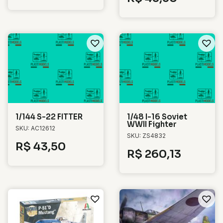
1/144 S-22 FITTER
1/48 I-16 Soviet
WWII Fighter
SKU: AC12612
SKU: ZS4832
R$
43,50
R$
260,13