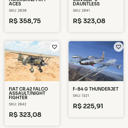
ACES
DAUNTLESS
SKU: 2838
SKU: 2841
R$
358,75
R$
323,08
FIAT CR.42 FALCO
F-84 G THUNDERJET
ASSAULT/NIGHT
SKU: 1321
FIGHTER
SKU: 2842
R$
225,91
R$
323,08