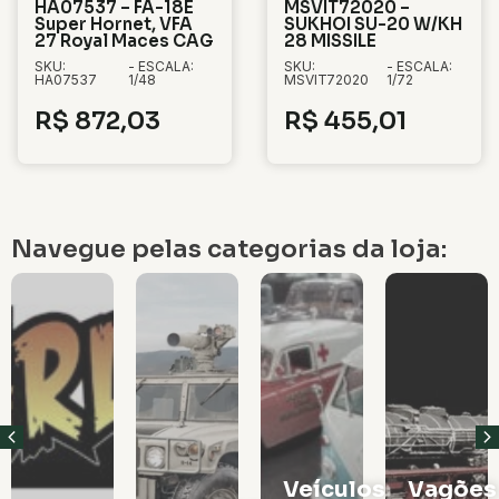
HA07537 – FA-18E
MSVIT72020 –
Super Hornet, VFA
SUKHOI SU-20 W/KH
27 Royal Maces CAG
28 MISSILE
SKU:
- ESCALA:
SKU:
- ESCALA:
HA07537
1/48
MSVIT72020
1/72
R$
872,03
R$
455,01
Navegue pelas categorias da loja:
Veículos
Vagões