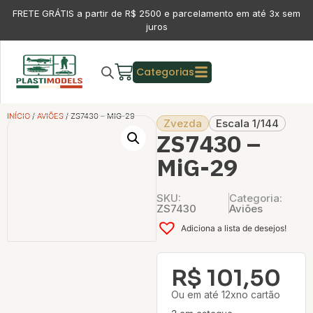
FRETE GRÁTIS a partir de R$ 2500 e parcelamento em até 3x sem
juros
Categorias
INÍCIO
/
AVIÕES
/ ZS7430 – MIG-29
Zvezda
Escala 1/144
ZS7430 –
MiG-29
SKU:
Categoria:
ZS7430
Aviões
Adiciona a lista de desejos!
R$
101,50
Ou em até 12xno cartão