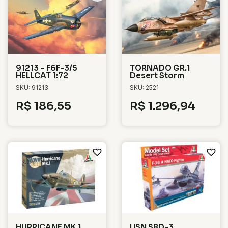
91213 – F6F-3/5
TORNADO GR.1
HELLCAT 1:72
Desert Storm
SKU: 91213
SKU: 2521
R$
186,55
R$
1.296,94
HURRICANE MK 1
USN SBD-3