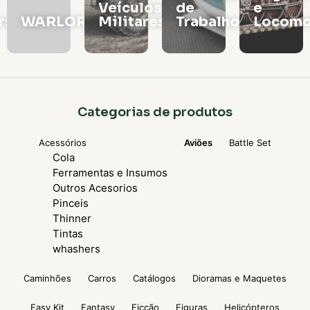
Veículos
de
e
rs
WARLORD
Militares
Trabalho
Locomo
Categorias de produtos
Acessórios
Aviões
Battle Set
Cola
Ferramentas e Insumos
Outros Acesorios
Pinceis
Thinner
Tintas
whashers
Caminhões
Carros
Catálogos
Dioramas e Maquetes
Easy Kit
Fantasy
Ficção
Figuras
Helicópteros