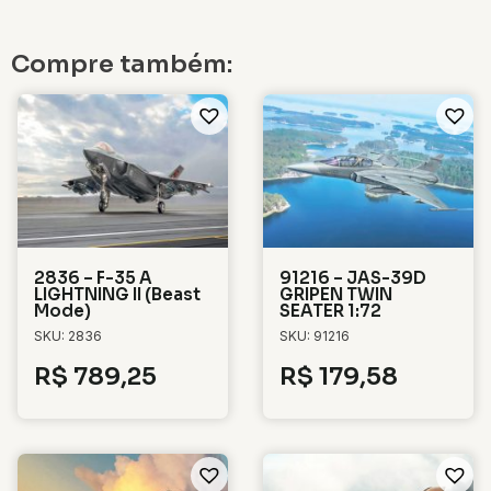
Compre também:
2836 – F-35 A
91216 – JAS-39D
LIGHTNING II (Beast
GRIPEN TWIN
Mode)
SEATER 1:72
SKU: 2836
SKU: 91216
R$
789,25
R$
179,58