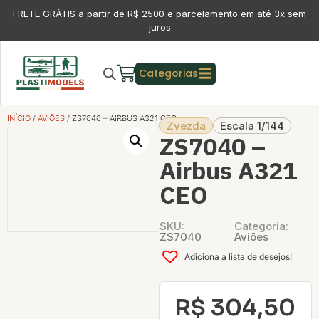
FRETE GRÁTIS a partir de R$ 2500 e parcelamento em até 3x sem
juros
Categorias
INÍCIO
/
AVIÕES
/ ZS7040 – AIRBUS A321 CEO
Zvezda
Escala 1/144
ZS7040 –
Airbus A321
CEO
SKU:
Categoria:
ZS7040
Aviões
Adiciona a lista de desejos!
R$
304,50