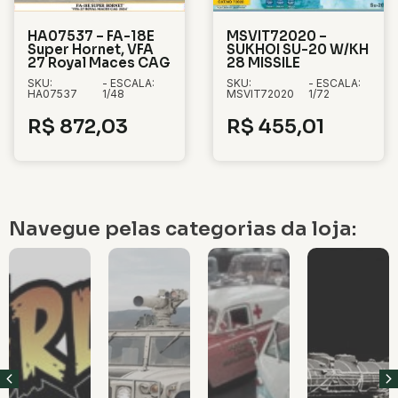
HA07537 – FA-18E
MSVIT72020 –
Super Hornet, VFA
SUKHOI SU-20 W/KH
27 Royal Maces CAG
28 MISSILE
SKU:
- ESCALA:
SKU:
- ESCALA:
HA07537
1/48
MSVIT72020
1/72
R$
872,03
R$
455,01
Navegue pelas categorias da loja: