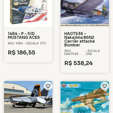
1484 – P – 51D
HA07536 –
MUSTANG ACES
Nakajima B6N2
Carrier attacke
SKU: 1484
- ESCALA: 1/72
Bomber
SKU:
- ESCALA:
R$
186,55
HA07536
1/48
R$
538,24