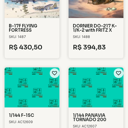
B-17F FLYING
DORNIER DO-217 K-
FORTRESS
1/K-2 with FRITZ X
SKU: 1487
SKU: 1488
R$
430,50
R$
394,83
1/144 F-15C
1/144 PANAVIA
TORNADO 200
SKU: AC12609
SKU: AC12607