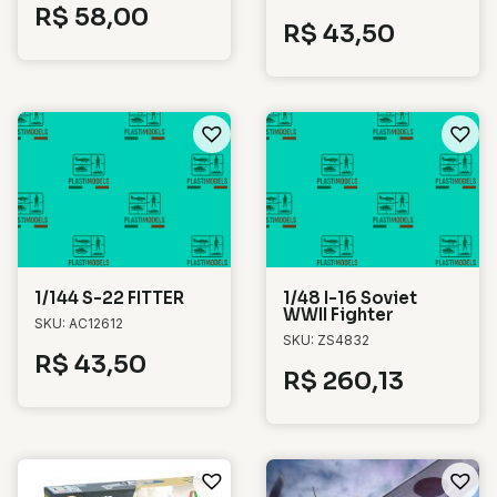
R$
58,00
R$
43,50
1/144 S-22 FITTER
1/48 I-16 Soviet
WWII Fighter
SKU: AC12612
SKU: ZS4832
R$
43,50
R$
260,13