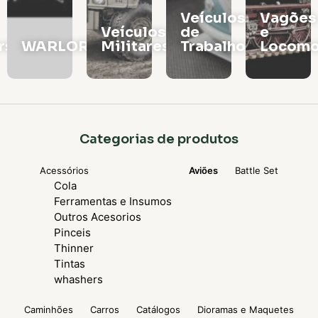
Veículos
Vagões
Veículos
de
e
rs
WARLORD
Militares
Trabalho
Locomo
Categorias de produtos
Acessórios
Aviões
Battle Set
Cola
Ferramentas e Insumos
Outros Acesorios
Pinceis
Thinner
Tintas
whashers
Caminhões
Carros
Catálogos
Dioramas e Maquetes