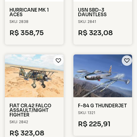
HURRICANE MK 1
USN SBD-3
ACES
DAUNTLESS
SKU: 2838
SKU: 2841
R$
358,75
R$
323,08
FIAT CR.42 FALCO
F-84 G THUNDERJET
ASSAULT/NIGHT
SKU: 1321
FIGHTER
SKU: 2842
R$
225,91
R$
323,08