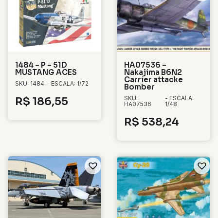
1484 – P – 51D
HA07536 –
MUSTANG ACES
Nakajima B6N2
Carrier attacke
SKU: 1484
- ESCALA: 1/72
Bomber
SKU:
- ESCALA:
R$
186,55
HA07536
1/48
R$
538,24