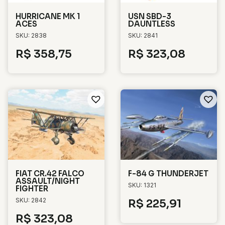
HURRICANE MK 1
USN SBD-3
ACES
DAUNTLESS
SKU: 2838
SKU: 2841
R$
358,75
R$
323,08
FIAT CR.42 FALCO
F-84 G THUNDERJET
ASSAULT/NIGHT
SKU: 1321
FIGHTER
SKU: 2842
R$
225,91
R$
323,08