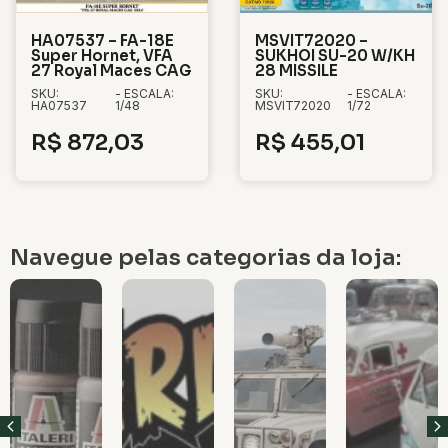
HA07537 – FA-18E
MSVIT72020 –
Super Hornet, VFA
SUKHOI SU-20 W/KH
27 Royal Maces CAG
28 MISSILE
SKU:
- ESCALA:
SKU:
- ESCALA:
HA07537
1/48
MSVIT72020
1/72
R$
872,03
R$
455,01
Navegue pelas categorias da loja: