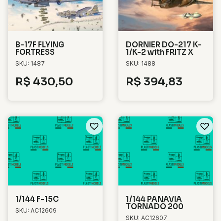
B-17F FLYING
DORNIER DO-217 K-
FORTRESS
1/K-2 with FRITZ X
SKU: 1487
SKU: 1488
R$
430,50
R$
394,83
1/144 F-15C
1/144 PANAVIA
TORNADO 200
SKU: AC12609
SKU: AC12607