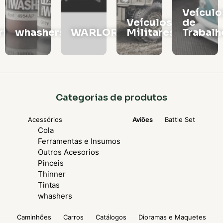
Veículos
Vagões
Veículos
de
e
rs
WARLORD
Militares
Trabalho
Locomo
Categorias de produtos
Acessórios
Aviões
Battle Set
Cola
Ferramentas e Insumos
Outros Acesorios
Pinceis
Thinner
Tintas
whashers
Caminhões
Carros
Catálogos
Dioramas e Maquetes