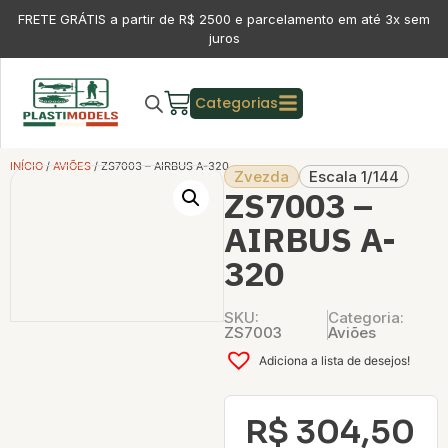
FRETE GRÁTIS a partir de R$ 2500 e parcelamento em até 3x sem
juros
Categorias
INÍCIO
/
AVIÕES
/ ZS7003 – AIRBUS A-320
Zvezda
Escala 1/144
ZS7003 –
AIRBUS A-
320
SKU:
Categoria:
ZS7003
Aviões
Adiciona a lista de desejos!
R$
304,50