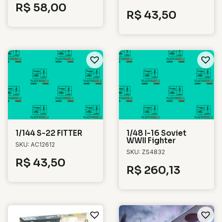
R$
58,00
R$
43,50
1/144 S-22 FITTER
1/48 I-16 Soviet
WWII Fighter
SKU: AC12612
SKU: ZS4832
R$
43,50
R$
260,13