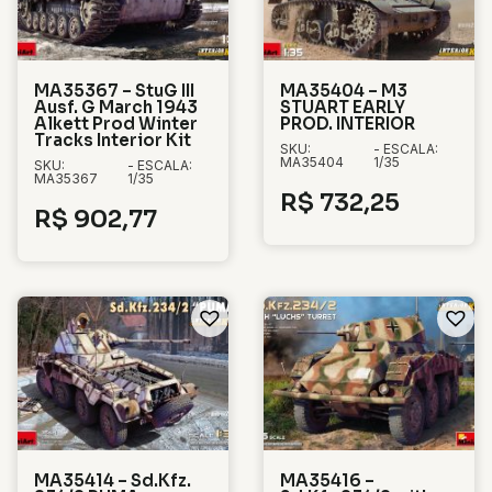
MA35367 – StuG III
MA35404 – M3
Ausf. G March 1943
STUART EARLY
Alkett Prod Winter
PROD. INTERIOR
Tracks Interior Kit
SKU:
- ESCALA:
MA35404
1/35
SKU:
- ESCALA:
MA35367
1/35
R$
732,25
R$
902,77
MA35414 – Sd.Kfz.
MA35416 –