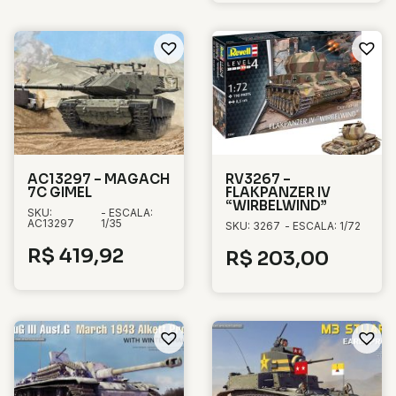
AC13297 – MAGACH
RV3267 –
7C GIMEL
FLAKPANZER IV
“WIRBELWIND”
SKU:
- ESCALA:
AC13297
1/35
SKU: 3267
- ESCALA: 1/72
R$
419,92
R$
203,00