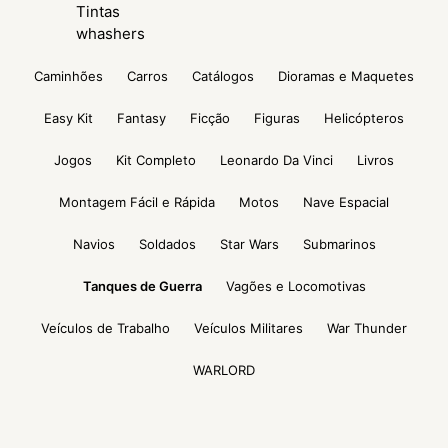
Tintas
whashers
Caminhões
Carros
Catálogos
Dioramas e Maquetes
Easy Kit
Fantasy
Ficção
Figuras
Helicópteros
Jogos
Kit Completo
Leonardo Da Vinci
Livros
Montagem Fácil e Rápida
Motos
Nave Espacial
Navios
Soldados
Star Wars
Submarinos
Tanques de Guerra
Vagões e Locomotivas
Veículos de Trabalho
Veículos Militares
War Thunder
WARLORD