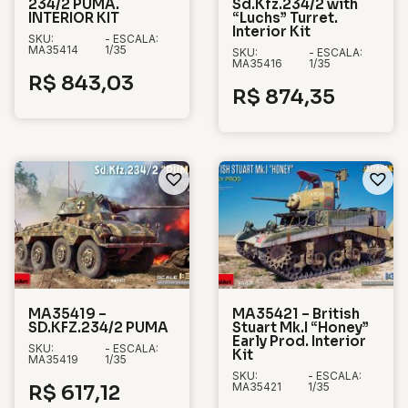
234/2 PUMA.
Sd.Kfz.234/2 with
INTERIOR KIT
“Luchs” Turret.
Interior Kit
SKU:
- ESCALA:
MA35414
1/35
SKU:
- ESCALA:
MA35416
1/35
R$
843,03
R$
874,35
MA35419 –
MA35421 – British
SD.KFZ.234/2 PUMA
Stuart Mk.I “Honey”
Early Prod. Interior
SKU:
- ESCALA:
Kit
MA35419
1/35
SKU:
- ESCALA:
MA35421
1/35
R$
617,12