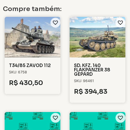
Compre também:
T34/85 ZAVOD 112
SD. KFZ. 140
FLAKPANZER 38
SKU: 6758
GEPARD
SKU: 96461
R$
430,50
R$
394,83