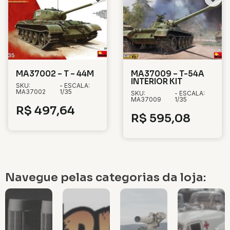
MA37002 – T – 44M
MA37009 – T-54A
INTERIOR KIT
SKU:
- ESCALA:
MA37002
1/35
SKU:
- ESCALA:
MA37009
1/35
R$
497,64
R$
595,08
Navegue pelas categorias da loja: