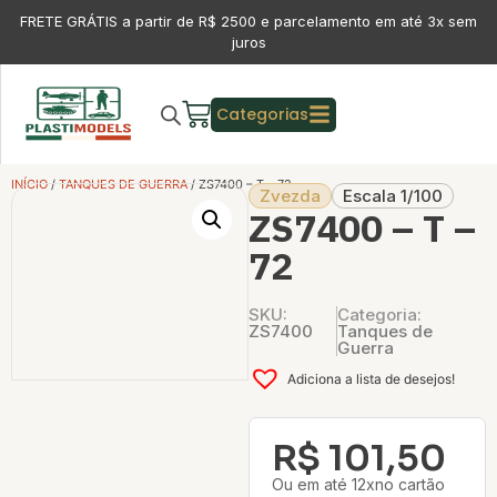
FRETE GRÁTIS a partir de R$ 2500 e parcelamento em até 3x sem
juros
Categorias
INÍCIO
/
TANQUES DE GUERRA
/ ZS7400 – T – 72
Zvezda
Escala 1/100
ZS7400 – T –
72
SKU:
Categoria:
ZS7400
Tanques de
Guerra
Adiciona a lista de desejos!
R$
101,50
Ou em até 12xno cartão