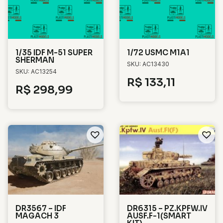
1/35 IDF M-51 SUPER
1/72 USMC M1A1
SHERMAN
SKU: AC13430
SKU: AC13254
R$
133,11
R$
298,99
DR3567 – IDF
DR6315 – PZ.KPFW.IV
MAGACH 3
AUSF.F-1(SMART