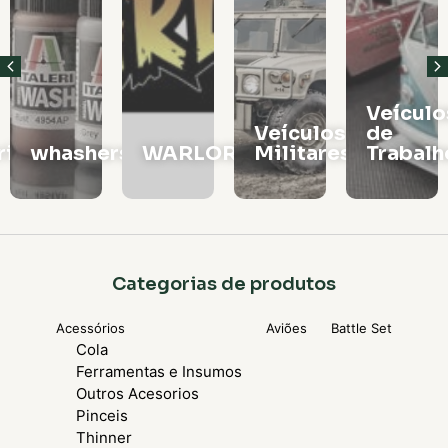
Veículos
Vagões
Veículos
de
e
rs
WARLORD
Militares
Trabalho
Locomo
Categorias de produtos
Acessórios
Aviões
Battle Set
Cola
Ferramentas e Insumos
Outros Acesorios
Pinceis
Thinner