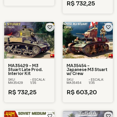
R$
732,25
MA35429 – M3
MA35454 –
Stuart Late Prod.
Japanese M3 Stuart
Interior Kit
w/ Crew
SKU:
- ESCALA:
SKU:
- ESCALA:
MA35429
1/35
MA35454
1/35
R$
732,25
R$
603,20