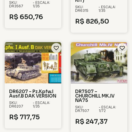
KIT)
SKU:
- ESCALA:
DR3567
1/35
SKU:
- ESCALA:
DR6315
1/35
R$
650,76
R$
826,50
DR6207 – Pz.Kpfw.I
DR7507 –
Ausf.B DAK VERSION
CHURCHILL MK.IV
NA75
SKU:
- ESCALA:
DR6207
1/35
SKU:
- ESCALA:
DR7507
1/72
R$
717,75
R$
247,37