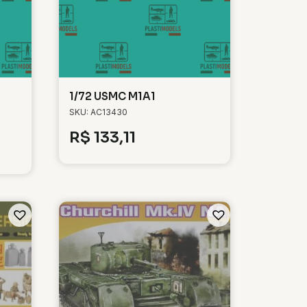
1/72 USMC M1A1
SKU: AC13430
R$
133,11