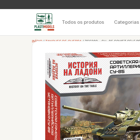
Todos os produtos
Categorias
INÍCIO
/
TANQUES DE GUERRA
/ ZS6289 – SU -85 SOVIET SELF 