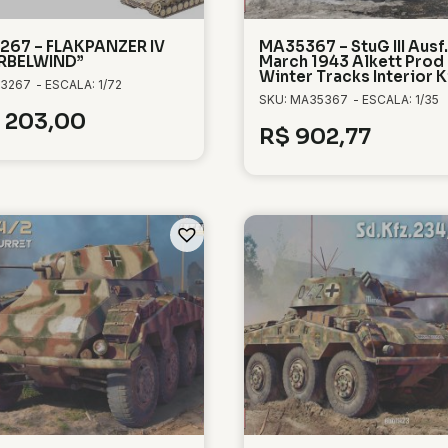
267 – FLAKPANZER IV
MA35367 – StuG III Ausf
RBELWIND”
March 1943 Alkett Prod
Winter Tracks Interior K
 3267
- ESCALA: 1/72
SKU: MA35367
- ESCALA: 1/35
203,00
R$
902,77