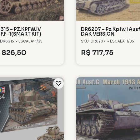
315 – PZ.KPFW.IV
DR6207 – Pz.Kpfw.I Ausf
F.F-1(SMART KIT)
DAK VERSION
 DR6315
- ESCALA: 1/35
SKU: DR6207
- ESCALA: 1/35
826,50
R$
717,75