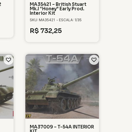
2
MA35421 – British Stuart
Mk.I “Honey” Early Prod.
Interior Kit
SKU: MA35421
- ESCALA: 1/35
R$
732,25
MA37009 – T-54A INTERIOR
KIT