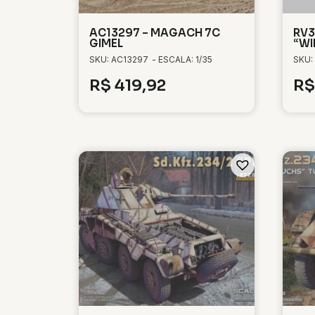
AC13297 – MAGACH 7C
RV3
GIMEL
“WI
SKU: AC13297
- ESCALA: 1/35
SKU:
R$
419,92
R$