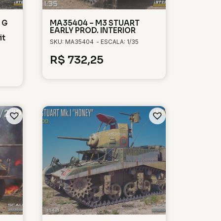
. G
MA35404 – M3 STUART
EARLY PROD. INTERIOR
it
SKU: MA35404
- ESCALA: 1/35
R$
732,25