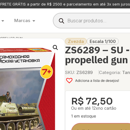
FRETE GRÁTIS a partir de R$ 2500 e parcelamento em até 3x sem juros
Marcas
PROPELLED GUN
Zvezda
Escala 1/100
ZS6289 – SU -
propelled gun
SKU:
ZS6289
Categoria:
Tan
Adiciona a lista de desejos!
R$
72,50
Ou em até 12xno cartão
1 em estoque