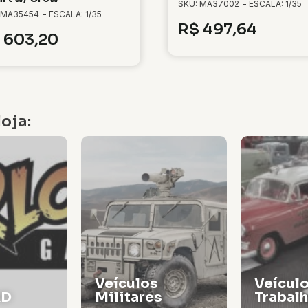
SKU: MA37002
- ESCALA: 1/35
 MA35454
- ESCALA: 1/35
R$
497,64
603,20
oja:
Veículos de
Vagões
s
Trabalho
Locomo