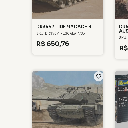
DR3567 – IDF MAGACH 3
DR6
AUS
SKU: DR3567
- ESCALA: 1/35
SKU:
R$
650,76
R$