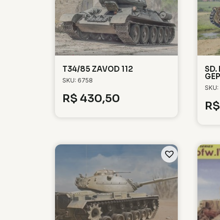
T34/85 ZAVOD 112
SD.
GE
SKU: 6758
SKU:
R$
430,50
R$