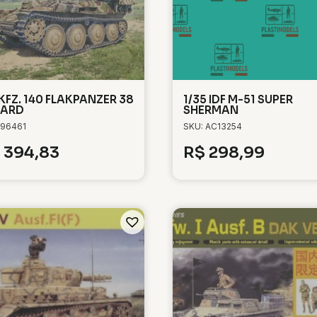
 KFZ. 140 FLAKPANZER 38
1/35 IDF M-51 SUPER
PARD
SHERMAN
 96461
SKU: AC13254
394,83
R$
298,99