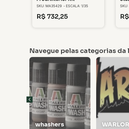
SKU: MA35429
- ESCALA: 1/35
SKU:
R$
732,25
R$
Navegue pelas categorias da l
Veículos
WARLORD
Militare