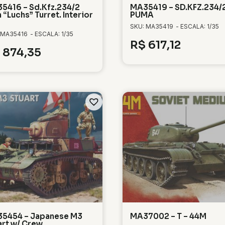
5416 – Sd.Kfz.234/2
MA35419 – SD.KFZ.234/
 “Luchs” Turret. Interior
PUMA
SKU: MA35419
- ESCALA: 1/35
 MA35416
- ESCALA: 1/35
R$
617,12
874,35
5454 – Japanese M3
MA37002 – T – 44M
art w/ Crew