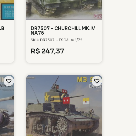
.B
DR7507 – CHURCHILL MK.IV
NA75
SKU: DR7507
- ESCALA: 1/72
R$
247,37