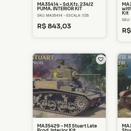
MA35414 – Sd.Kfz. 234/2
MA3
PUMA. INTERIOR KIT
with
Kit
SKU: MA35414
- ESCALA: 1/35
SKU:
R$
843,03
R$
MA35429 – M3 Stuart Late
MA3
Prod. Interior Kit
Stu