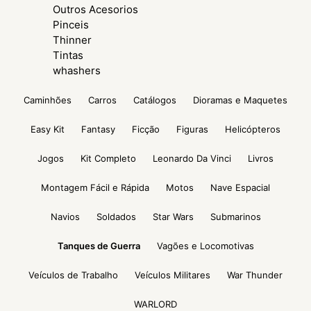
Outros Acesorios
Pinceis
Thinner
Tintas
whashers
Caminhões
Carros
Catálogos
Dioramas e Maquetes
Easy Kit
Fantasy
Ficção
Figuras
Helicópteros
Jogos
Kit Completo
Leonardo Da Vinci
Livros
Montagem Fácil e Rápida
Motos
Nave Espacial
Navios
Soldados
Star Wars
Submarinos
Tanques de Guerra
Vagões e Locomotivas
Veículos de Trabalho
Veículos Militares
War Thunder
WARLORD