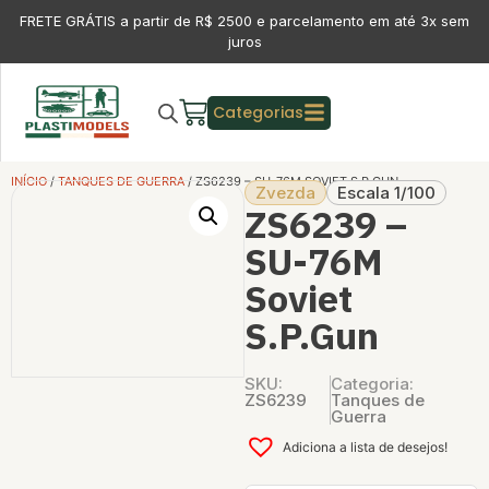
FRETE GRÁTIS a partir de R$ 2500 e parcelamento em até 3x sem
juros
Categorias
INÍCIO
/
TANQUES DE GUERRA
/ ZS6239 – SU-76M SOVIET S.P.GUN
Zvezda
Escala 1/100
ZS6239 –
SU-76M
Soviet
S.P.Gun
SKU:
Categoria:
ZS6239
Tanques de
Guerra
Adiciona a lista de desejos!