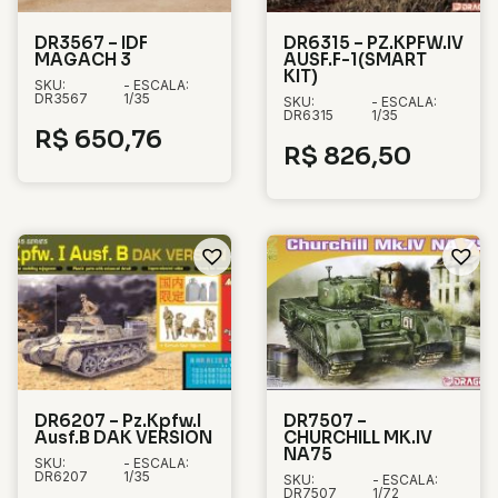
DR3567 – IDF
DR6315 – PZ.KPFW.IV
MAGACH 3
AUSF.F-1(SMART
KIT)
SKU:
- ESCALA:
DR3567
1/35
SKU:
- ESCALA:
DR6315
1/35
R$
650,76
R$
826,50
DR6207 – Pz.Kpfw.I
DR7507 –
Ausf.B DAK VERSION
CHURCHILL MK.IV
NA75
SKU:
- ESCALA:
DR6207
1/35
SKU:
- ESCALA:
DR7507
1/72