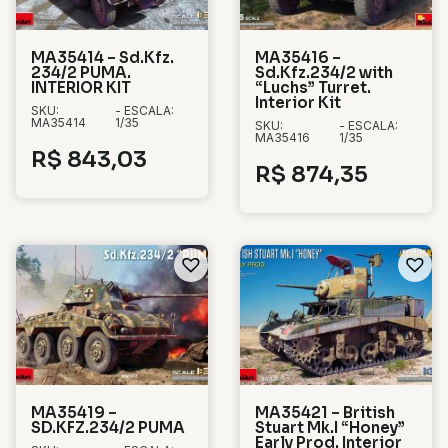
MA35414 – Sd.Kfz.
MA35416 –
234/2 PUMA.
Sd.Kfz.234/2 with
INTERIOR KIT
“Luchs” Turret.
Interior Kit
SKU:
- ESCALA:
MA35414
1/35
SKU:
- ESCALA:
MA35416
1/35
R$
843,03
R$
874,35
MA35419 –
MA35421 – British
SD.KFZ.234/2 PUMA
Stuart Mk.I “Honey”
Early Prod. Interior