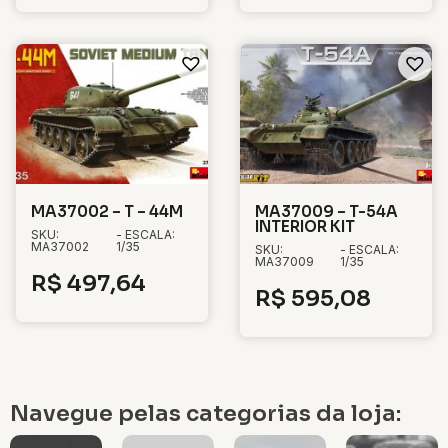
MA37002 – T – 44M
MA37009 – T-54A
INTERIOR KIT
SKU:
- ESCALA:
MA37002
1/35
SKU:
- ESCALA:
MA37009
1/35
R$
497,64
R$
595,08
Navegue pelas categorias da loja: