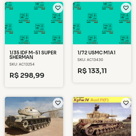
1/35 IDF M-51 SUPER
1/72 USMC M1A1
SHERMAN
SKU: AC13430
SKU: AC13254
R$
133,11
R$
298,99