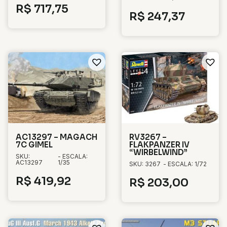
R$
717,75
R$
247,37
AC13297 – MAGACH
RV3267 –
7C GIMEL
FLAKPANZER IV
“WIRBELWIND”
SKU:
- ESCALA:
AC13297
1/35
SKU: 3267
- ESCALA: 1/72
R$
419,92
R$
203,00