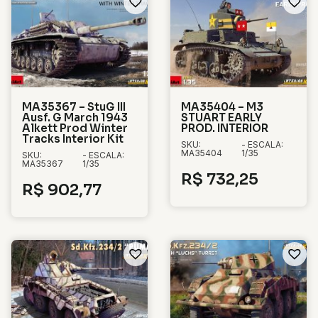
MA35367 – StuG III
MA35404 – M3
Ausf. G March 1943
STUART EARLY
Alkett Prod Winter
PROD. INTERIOR
Tracks Interior Kit
SKU:
- ESCALA:
MA35404
1/35
SKU:
- ESCALA:
MA35367
1/35
R$
732,25
R$
902,77