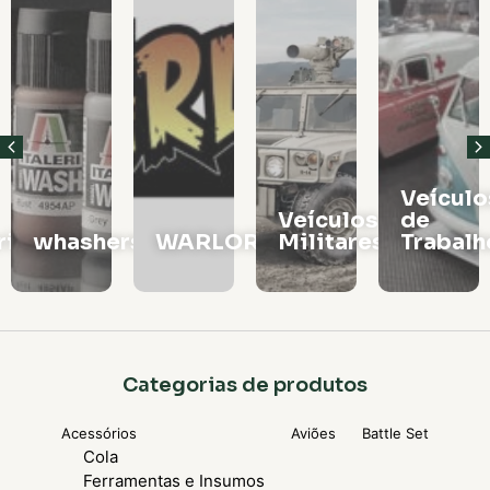
Veículos
Vagões
Veículos
de
e
rs
WARLORD
Militares
Trabalho
Locomo
Categorias de produtos
Acessórios
Aviões
Battle Set
Cola
Ferramentas e Insumos