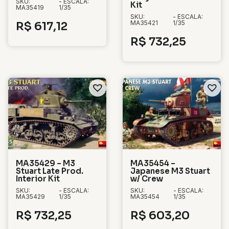
SKU:
- ESCALA:
Kit
MA35419
1/35
SKU:
- ESCALA:
MA35421
1/35
R$
617,12
R$
732,25
MA35429 – M3
MA35454 –
Stuart Late Prod.
Japanese M3 Stuart
Interior Kit
w/ Crew
SKU:
- ESCALA:
SKU:
- ESCALA:
MA35429
1/35
MA35454
1/35
R$
732,25
R$
603,20