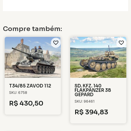
Compre também:
T34/85 ZAVOD 112
SD. KFZ. 140
FLAKPANZER 38
SKU: 6758
GEPARD
SKU: 96461
R$
430,50
R$
394,83