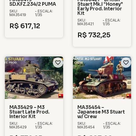
SD.KFZ.234/2 PUMA
Stuart Mk.I “Honey”
Early Prod. Interior
SKU:
- ESCALA:
Kit
MA35419
1/35
SKU:
- ESCALA:
MA35421
1/35
R$
617,12
R$
732,25
MA35429 – M3
MA35454 –
Stuart Late Prod.
Japanese M3 Stuart
Interior Kit
w/ Crew
SKU:
- ESCALA:
SKU:
- ESCALA:
MA35429
1/35
MA35454
1/35