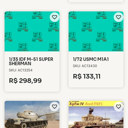
1/35 IDF M-51 SUPER
1/72 USMC M1A1
SHERMAN
SKU: AC13430
SKU: AC13254
R$
133,11
R$
298,99