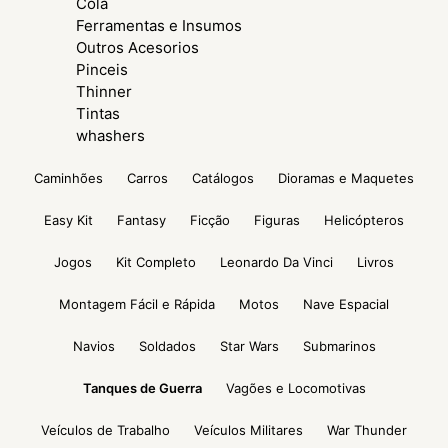
Cola
Ferramentas e Insumos
Outros Acesorios
Pinceis
Thinner
Tintas
whashers
Caminhões
Carros
Catálogos
Dioramas e Maquetes
Easy Kit
Fantasy
Ficção
Figuras
Helicópteros
Jogos
Kit Completo
Leonardo Da Vinci
Livros
Montagem Fácil e Rápida
Motos
Nave Espacial
Navios
Soldados
Star Wars
Submarinos
Tanques de Guerra
Vagões e Locomotivas
Veículos de Trabalho
Veículos Militares
War Thunder