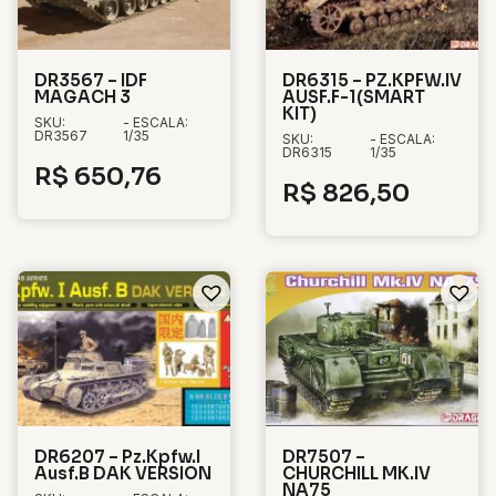
DR3567 – IDF
DR6315 – PZ.KPFW.IV
MAGACH 3
AUSF.F-1(SMART
KIT)
SKU:
- ESCALA:
DR3567
1/35
SKU:
- ESCALA:
DR6315
1/35
R$
650,76
R$
826,50
DR6207 – Pz.Kpfw.I
DR7507 –
Ausf.B DAK VERSION
CHURCHILL MK.IV
NA75