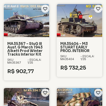
MA35367 – StuG III
MA35404 – M3
Ausf. G March 1943
STUART EARLY
Alkett Prod Winter
PROD. INTERIOR
Tracks Interior Kit
SKU:
- ESCALA:
MA35404
1/35
SKU:
- ESCALA:
MA35367
1/35
R$
732,25
R$
902,77