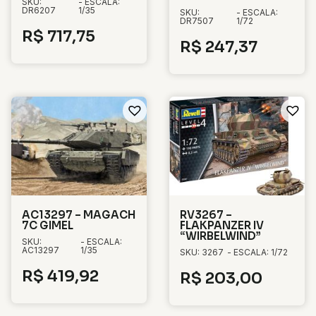
SKU:
- ESCALA:
DR6207
1/35
SKU:
- ESCALA:
DR7507
1/72
R$
717,75
R$
247,37
AC13297 – MAGACH
RV3267 –
7C GIMEL
FLAKPANZER IV
“WIRBELWIND”
SKU:
- ESCALA:
AC13297
1/35
SKU: 3267
- ESCALA: 1/72
R$
419,92
R$
203,00