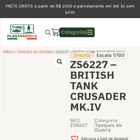
FRETE GRÁTIS a partir de R$ 2500 e parcelamento em até 3x sem
juros
Categorias
INÍCIO
/
TANQUES DE GUERRA
/ ZS6227 – BRITISH TANK CRUSADER MK.IV
Zvezda
Escala 1/100
ZS6227 –
BRITISH
TANK
CRUSADER
MK.IV
SKU:
Categoria:
ZS6227
Tanques de
Guerra
Adiciona a lista de desejos!