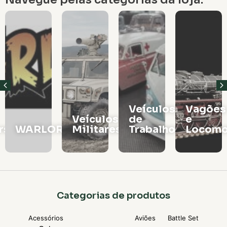
Veículos
Vagões
Veículos
de
e
rs
WARLORD
Militares
Trabalho
Locomo
Categorias de produtos
Acessórios
Aviões
Battle Set