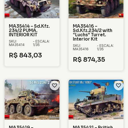
MA35414 – Sd.Kfz.
MA35416 –
234/2 PUMA.
Sd.Kfz.234/2 with
INTERIOR KIT
“Luchs” Turret.
Interior Kit
SKU:
- ESCALA:
MA35414
1/35
SKU:
- ESCALA:
MA35416
1/35
R$
843,03
R$
874,35
MA35419 –
MA35421 – British