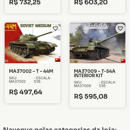
R$
732,25
R$
603,20
MA37002 – T – 44M
MA37009 – T-54A
INTERIOR KIT
SKU:
- ESCALA:
MA37002
1/35
SKU:
- ESCALA:
MA37009
1/35
R$
497,64
R$
595,08
Navegue pelas categorias da loja: