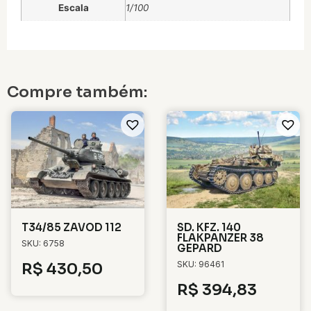
Escala
1/100
Compre também:
T34/85 ZAVOD 112
SD. KFZ. 140
FLAKPANZER 38
SKU: 6758
GEPARD
SKU: 96461
R$
430,50
R$
394,83