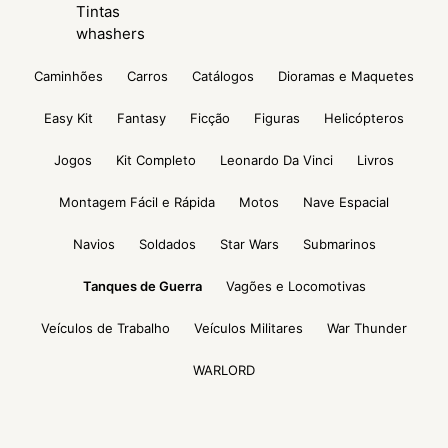
Tintas
whashers
Caminhões
Carros
Catálogos
Dioramas e Maquetes
Easy Kit
Fantasy
Ficção
Figuras
Helicópteros
Jogos
Kit Completo
Leonardo Da Vinci
Livros
Montagem Fácil e Rápida
Motos
Nave Espacial
Navios
Soldados
Star Wars
Submarinos
Tanques de Guerra
Vagões e Locomotivas
Veículos de Trabalho
Veículos Militares
War Thunder
WARLORD