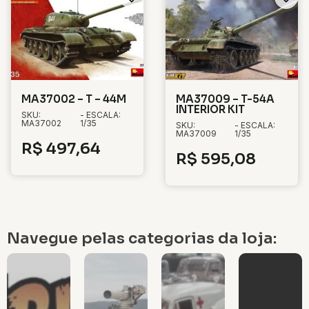
MA37002 – T – 44M
MA37009 – T-54A
INTERIOR KIT
SKU:
- ESCALA:
MA37002
1/35
SKU:
- ESCALA:
MA37009
1/35
R$
497,64
R$
595,08
Navegue pelas categorias da loja: