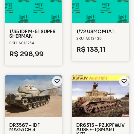
1/35 IDF M-51 SUPER
1/72 USMC M1A1
SHERMAN
SKU: AC13430
SKU: AC13254
R$
133,11
R$
298,99
DR3567 – IDF
DR6315 – PZ.KPFW.IV
MAGACH 3
AUSF.F-1(SMART