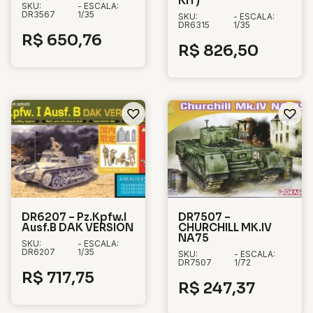
KIT)
SKU:
- ESCALA:
DR3567
1/35
SKU:
- ESCALA:
DR6315
1/35
R$
650,76
R$
826,50
DR6207 – Pz.Kpfw.I
DR7507 –
Ausf.B DAK VERSION
CHURCHILL MK.IV
NA75
SKU:
- ESCALA:
DR6207
1/35
SKU:
- ESCALA:
DR7507
1/72
R$
717,75
R$
247,37