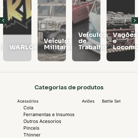
Veículos
Vagões
Veículos
de
e
rs
WARLORD
Militares
Trabalho
Locomo
Categorias de produtos
Acessórios
Aviões
Battle Set
Cola
Ferramentas e Insumos
Outros Acesorios
Pinceis
Thinner