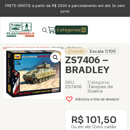
FRETE GRÁTIS a partir de R$ 2500 e parcelamento em até 3x sem
juros
Categorias
INÍCIO
/
TANQUES DE GUERRA
/ ZS7406 – BRADLEY
Zvezda
Escala 1/100
ZS7406 –
BRADLEY
SKU:
Categoria:
ZS7406
Tanques de
Guerra
Adiciona a lista de desejos!
R$
101,50
Ou em até 12xno cartão