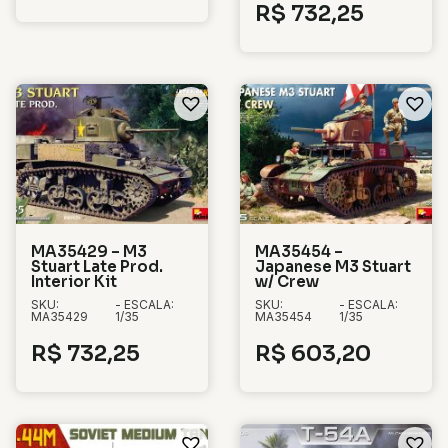
R$
732,25
MA35429 – M3
MA35454 –
Stuart Late Prod.
Japanese M3 Stuart
Interior Kit
w/ Crew
SKU:
- ESCALA:
SKU:
- ESCALA:
MA35429
1/35
MA35454
1/35
R$
732,25
R$
603,20