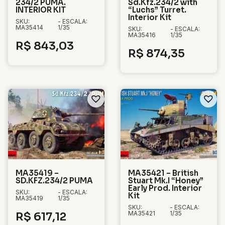
234/2 PUMA.
Sd.Kfz.234/2 with
INTERIOR KIT
“Luchs” Turret.
Interior Kit
SKU:
- ESCALA:
MA35414
1/35
SKU:
- ESCALA:
MA35416
1/35
R$
843,03
R$
874,35
MA35419 –
MA35421 – British
SD.KFZ.234/2 PUMA
Stuart Mk.I “Honey”
Early Prod. Interior
SKU:
- ESCALA:
Kit
MA35419
1/35
SKU:
- ESCALA:
MA35421
1/35
R$
617,12