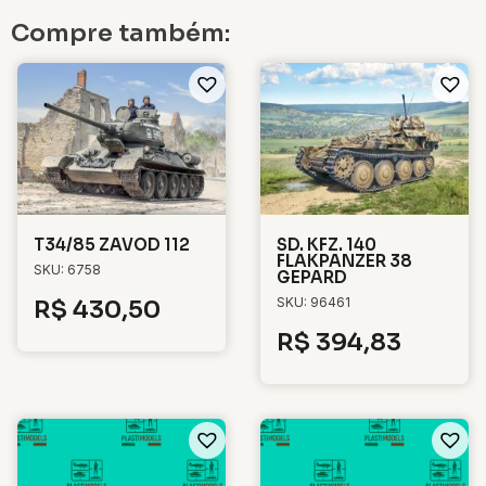
Compre também:
T34/85 ZAVOD 112
SD. KFZ. 140
FLAKPANZER 38
SKU: 6758
GEPARD
SKU: 96461
R$
430,50
R$
394,83