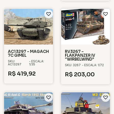
AC13297 – MAGACH
RV3267 –
7C GIMEL
FLAKPANZER IV
“WIRBELWIND”
SKU:
- ESCALA:
AC13297
1/35
SKU: 3267
- ESCALA: 1/72
R$
419,92
R$
203,00