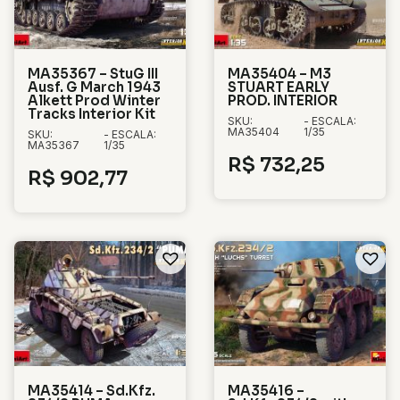
MA35367 – StuG III
MA35404 – M3
Ausf. G March 1943
STUART EARLY
Alkett Prod Winter
PROD. INTERIOR
Tracks Interior Kit
SKU:
- ESCALA:
MA35404
1/35
SKU:
- ESCALA:
MA35367
1/35
R$
732,25
R$
902,77
MA35414 – Sd.Kfz.
MA35416 –