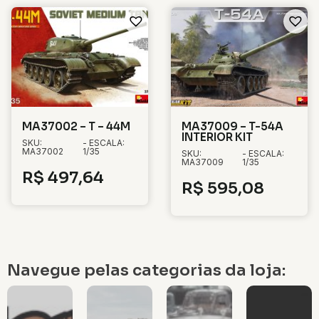
MA37002 – T – 44M
MA37009 – T-54A
INTERIOR KIT
SKU:
- ESCALA:
MA37002
1/35
SKU:
- ESCALA:
MA37009
1/35
R$
497,64
R$
595,08
Navegue pelas categorias da loja: