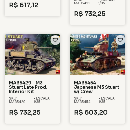
MA35421
1/35
R$
617,12
R$
732,25
MA35429 – M3
MA35454 –
Stuart Late Prod.
Japanese M3 Stuart
Interior Kit
w/ Crew
SKU:
- ESCALA:
SKU:
- ESCALA:
MA35429
1/35
MA35454
1/35
R$
732,25
R$
603,20