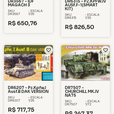
DR3567 – IDF
DR6315 – PZ.KPFW.IV
MAGACH 3
AUSF.F-1(SMART
KIT)
SKU:
- ESCALA:
DR3567
1/35
SKU:
- ESCALA:
DR6315
1/35
R$
650,76
R$
826,50
DR6207 – Pz.Kpfw.I
DR7507 –
Ausf.B DAK VERSION
CHURCHILL MK.IV
NA75
SKU:
- ESCALA:
DR6207
1/35
SKU:
- ESCALA:
DR7507
1/72
R$
717,75
R$
247,37