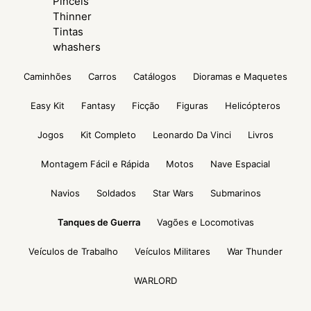
Pinceis
Thinner
Tintas
whashers
Caminhões
Carros
Catálogos
Dioramas e Maquetes
Easy Kit
Fantasy
Ficção
Figuras
Helicópteros
Jogos
Kit Completo
Leonardo Da Vinci
Livros
Montagem Fácil e Rápida
Motos
Nave Espacial
Navios
Soldados
Star Wars
Submarinos
Tanques de Guerra
Vagões e Locomotivas
Veículos de Trabalho
Veículos Militares
War Thunder
WARLORD