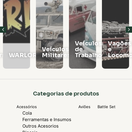
Veículos
Vagões
Veículos
de
e
rs
WARLORD
Militares
Trabalho
Locomo
Categorias de produtos
Acessórios
Aviões
Battle Set
Cola
Ferramentas e Insumos
Outros Acesorios