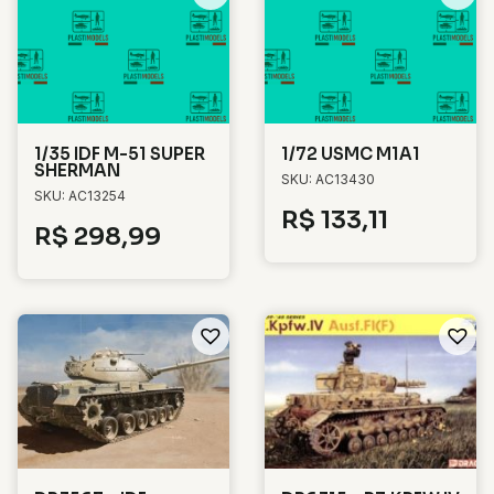
1/35 IDF M-51 SUPER
1/72 USMC M1A1
SHERMAN
SKU: AC13430
SKU: AC13254
R$
133,11
R$
298,99