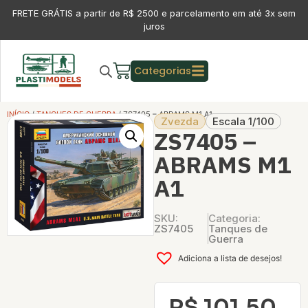
FRETE GRÁTIS a partir de R$ 2500 e parcelamento em até 3x sem
juros
Categorias
INÍCIO
/
TANQUES DE GUERRA
/ ZS7405 – ABRAMS M1 A1
Zvezda
Escala 1/100
ZS7405 –
ABRAMS M1
A1
SKU:
Categoria:
ZS7405
Tanques de
Guerra
Adiciona a lista de desejos!
R$
101,50