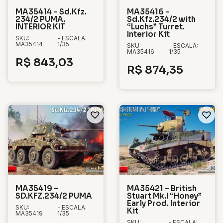
MA35414 – Sd.Kfz.
MA35416 –
234/2 PUMA.
Sd.Kfz.234/2 with
INTERIOR KIT
“Luchs” Turret.
Interior Kit
SKU:
- ESCALA:
MA35414
1/35
SKU:
- ESCALA:
MA35416
1/35
R$
843,03
R$
874,35
MA35419 –
MA35421 – British
SD.KFZ.234/2 PUMA
Stuart Mk.I “Honey”
Early Prod. Interior
SKU:
- ESCALA:
Kit
MA35419
1/35
SKU:
- ESCALA: