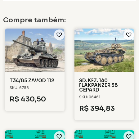
Compre também:
T34/85 ZAVOD 112
SD. KFZ. 140
FLAKPANZER 38
SKU: 6758
GEPARD
SKU: 96461
R$
430,50
R$
394,83