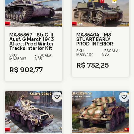
MA35367 – StuG III
MA35404 – M3
Ausf. G March 1943
STUART EARLY
Alkett Prod Winter
PROD. INTERIOR
Tracks Interior Kit
SKU:
- ESCALA:
MA35404
1/35
SKU:
- ESCALA:
MA35367
1/35
R$
732,25
R$
902,77