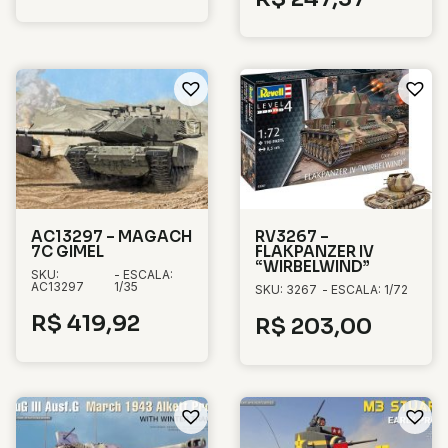
AC13297 – MAGACH
RV3267 –
7C GIMEL
FLAKPANZER IV
“WIRBELWIND”
SKU:
- ESCALA:
AC13297
1/35
SKU: 3267
- ESCALA: 1/72
R$
419,92
R$
203,00