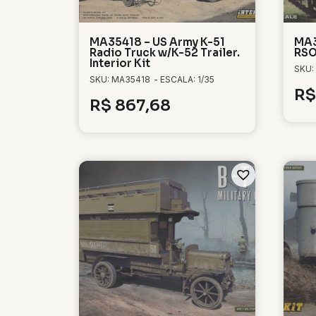
MA35418 – US Army K-51
MA3
Radio Truck w/K-52 Trailer.
RSO
Interior Kit
SKU:
SKU: MA35418
- ESCALA: 1/35
R$
R$
867,68