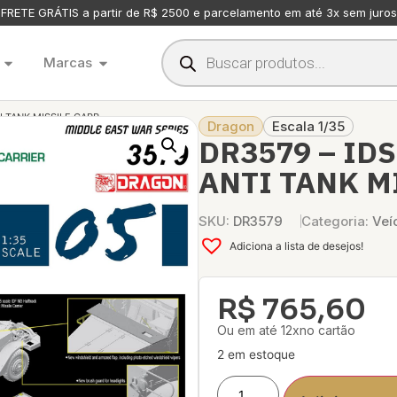
FRETE GRÁTIS a partir de R$ 2500 e parcelamento em até 3x sem juros
Marcas
I TANK MISSILE CARR.
Dragon
Escala 1/35
DR3579 – IDS
ANTI TANK M
SKU:
DR3579
Categoria:
Veí
Adiciona a lista de desejos!
R$
765,60
Ou em até 12xno cartão
2 em estoque