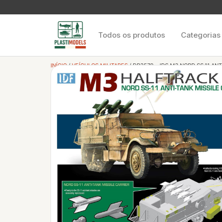
Todos os produtos
Categorias
INÍCIO
/
VEÍCULOS MILITARES
/ DR3579 – IDS M3 NORD SS.11 ANT