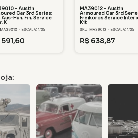
9010 – Austin
MA39012 – Austin
oured Car 3rd Series:
Armoured Car 3rd Serie
 Aus-Hun. Fin. Service
Freikorps Service Interi
r. K
Kit
 MA39010
- ESCALA: 1/35
SKU: MA39012
- ESCALA: 1/35
591,60
R$
638,87
oja: