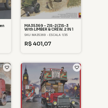
en
MA35369 – ZIS-2/ZIS-3
With LIMBER & CREW. 2 IN 1
SKU: MA35369
- ESCALA: 1/35
R$
401,07