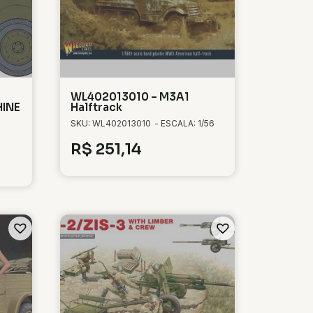
WL402013010 – M3A1
HINE
Halftrack
SKU: WL402013010
- ESCALA: 1/56
R$
251,14