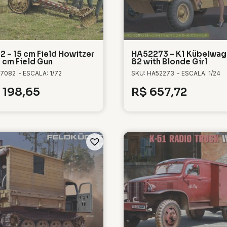
2 – 15 cm Field Howitzer
HA52273 – K1 Kübelwag
5 cm Field Gun
82 with Blonde Girl
 7082
- ESCALA: 1/72
SKU: HA52273
- ESCALA: 1/24
198,65
R$
657,72