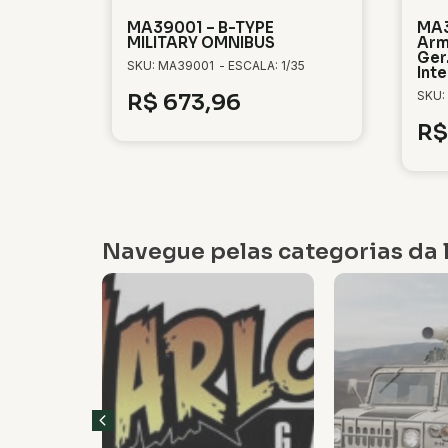
MA39001 – B-TYPE
MA3
MILITARY OMNIBUS
Arm
Ger.
SKU: MA39001
- ESCALA: 1/35
Inte
SKU:
R$
673,96
R$
Navegue pelas categorias da l