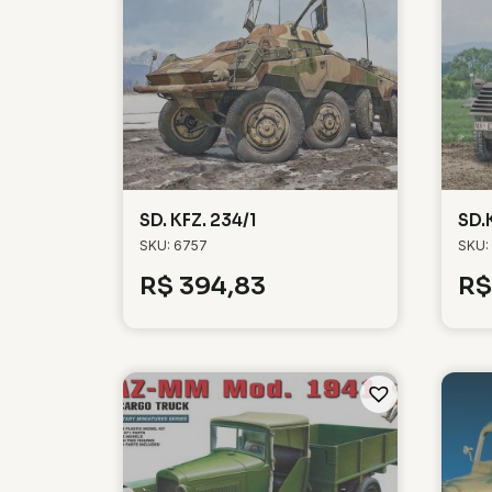
SD. KFZ. 234/1
SD.
SKU: 6757
SKU:
R$
394,83
R$