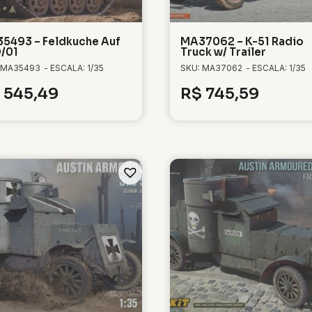
5493 – Feldkuche Auf
MA37062 – K-51 Radio
/01
Truck w/ Trailer
 MA35493
- ESCALA: 1/35
SKU: MA37062
- ESCALA: 1/35
545,49
R$
745,59