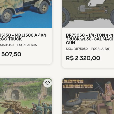
5150 – MB L1500 A 4X4
DR75050 – 1/4-TON 4×4
RGO TRUCK
TRUCK w/.30-CAL MAC
GUN
 MA35150
- ESCALA: 1/35
SKU: DR75050
- ESCALA: 1/6
507,50
R$
2.320,00