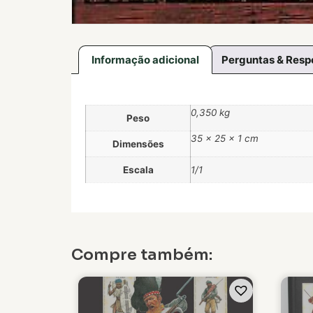
Informação adicional
Perguntas & Resp
0,350 kg
Peso
35 × 25 × 1 cm
Dimensões
Escala
1/1
Compre também: