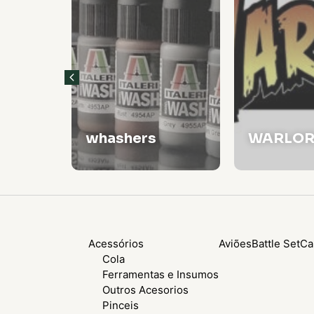
s
whashers
WARLO
Acessórios
Aviões
Battle Set
Ca
Cola
Ferramentas e Insumos
Outros Acesorios
Pinceis