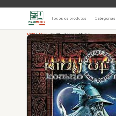
Todos os produtos
Categorias
INÍCIO
/
LIVROS
/ ZS8821 – RULEBOOK FANTASY