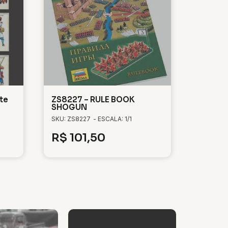
te
ZS8227 – RULE BOOK
SHOGUN
SKU: ZS8227
- ESCALA: 1/1
R$
101,50