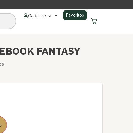
Favoritos
Cadastre-se
LEBOOK FANTASY
os
o