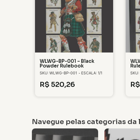
WLWG-BP-001 – Black
WLW
Powder Rulebook
Rul
SKU: WLWG-BP-001
- ESCALA: 1/1
SKU:
R$
520,26
R$
Navegue pelas categorias da l