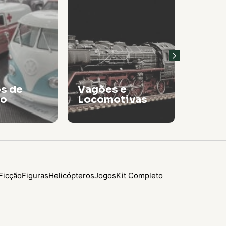
os de
Vagões e
ho
Locomotivas
Tinta
Ficção
Figuras
Helicópteros
Jogos
Kit Completo