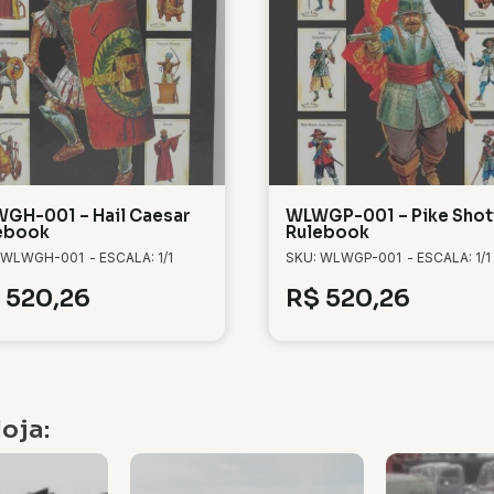
GH-001 – Hail Caesar
WLWGP-001 – Pike Shot
ebook
Rulebook
 WLWGH-001
- ESCALA: 1/1
SKU: WLWGP-001
- ESCALA: 1/1
520,26
R$
520,26
oja: