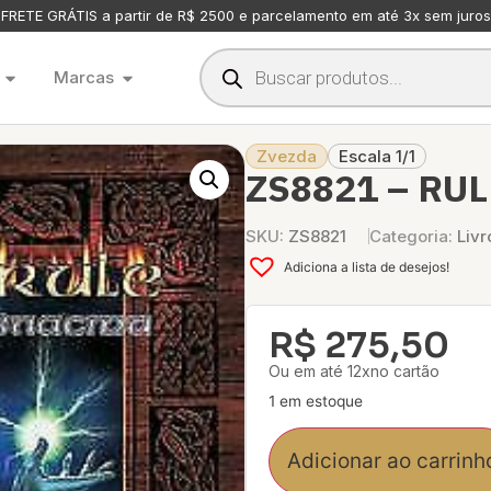
FRETE GRÁTIS a partir de R$ 2500 e parcelamento em até 3x sem juros
Marcas
Zvezda
Escala 1/1
ZS8821 – RU
SKU:
ZS8821
Categoria:
Livr
Adiciona a lista de desejos!
R$
275,50
Ou em até 12xno cartão
1 em estoque
Adicionar ao carrinh