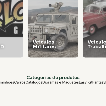
Veículos
Veícul
RD
Militares
Trabal
Categorias de produtos
minhões
Carros
Catálogos
Dioramas e Maquetes
Easy Kit
Fantasy